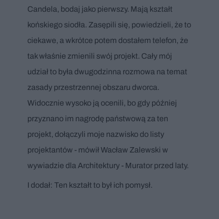
Candela, bodaj jako pierwszy. Mają kształt
końskiego siodła. Zasępili się, powiedzieli, że to
ciekawe, a wkrótce potem dostałem telefon, że
tak właśnie zmienili swój projekt. Cały mój
udział to była dwugodzinna rozmowa na temat
zasady przestrzennej obszaru dworca.
Widocznie wysoko ją ocenili, bo gdy później
przyznano im nagrodę państwową za ten
projekt, dołączyli moje nazwisko do listy
projektantów - mówił Wacław Zalewski w
wywiadzie dla Architektury - Murator przed laty.
I dodał: Ten kształt to był ich pomysł.