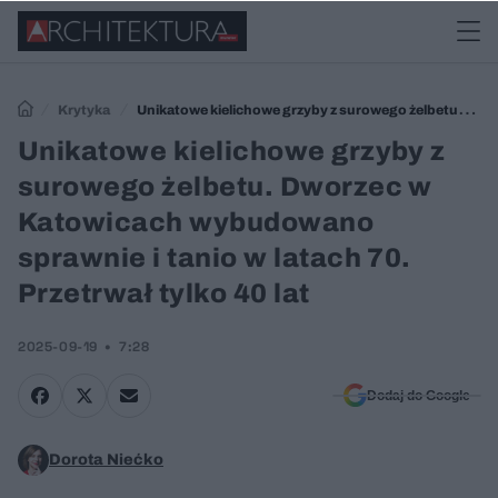
Krytyka
Unikatowe kielichowe grzyby z surowego żelbetu.
Dworzec w Katowicach wybudowano sprawnie i tanio w latach 70.
Unikatowe kielichowe grzyby z
Przetrwał tylko 40 lat
surowego żelbetu. Dworzec w
Katowicach wybudowano
sprawnie i tanio w latach 70.
Przetrwał tylko 40 lat
2025-09-19
7:28
Dodaj do Google
Dorota Niećko