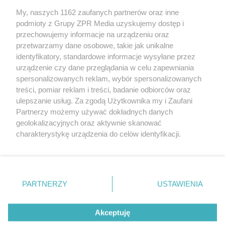
Żaden utwór zamieszczony w serwisie nie może być powielany i
My, naszych 1162 zaufanych partnerów oraz inne
rozpowszechniany lub dalej rozpowszechniany w jakikolwiek sposób
podmioty z Grupy ZPR Media uzyskujemy dostęp i
(w tym także elektroniczny lub mechaniczny) na jakimkolwiek polu
przechowujemy informacje na urządzeniu oraz
eksploatacji w jakiejkolwiek formie, włącznie z umieszczaniem w
Internecie bez pisemnej zgody właściciela praw. Jakiekolwiek użycie
przetwarzamy dane osobowe, takie jak unikalne
lub wykorzystanie utworów w całości lub w części z naruszeniem
identyfikatory, standardowe informacje wysyłane przez
prawa, tzn. bez właściwej zgody, jest zabronione pod groźbą kary i
urządzenie czy dane przeglądania w celu zapewniania
może być ścigane prawnie.
spersonalizowanych reklam, wybór spersonalizowanych
treści, pomiar reklam i treści, badanie odbiorców oraz
ulepszanie usług. Za zgodą Użytkownika my i Zaufani
Partnerzy możemy używać dokładnych danych
geolokalizacyjnych oraz aktywnie skanować
charakterystykę urządzenia do celów identyfikacji.
O nas
Ponieważ cenimy Twoją prywatność, prosimy o zgodę na
korzystanie z tych technologii poprzez kliknięcie
Informacje prawne
„Akceptuję”. Zgoda jest dobrowolna i zawsze możesz ją
zmienić/wycofać klikając przycisk ustawień prywatności
Nasze serwisy
PARTNERZY
USTAWIENIA
znajdujący się w lewym dolnym rogu strony
. Niektóre
© 2026 Grupa ZPR Media
rodzaje przetwarzania danych nie wymagają zgody
Akceptuję
użytkownika, ale masz prawo sprzeciwić się takiemu
przetwarzaniu. Preferencje będą miały zastosowanie tylko