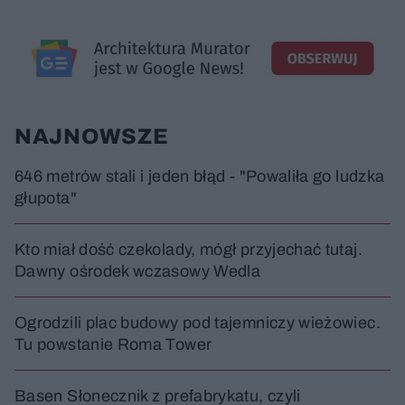
c
t
p
u
r
z
ł
z
a
u
o
s
d
u
Â
NAJNOWSZE
646 metrów stali i jeden błąd - "Powaliła go ludzka
głupota"
Kto miał dość czekolady, mógł przyjechać tutaj.
Dawny ośrodek wczasowy Wedla
Ogrodzili plac budowy pod tajemniczy wieżowiec.
Tu powstanie Roma Tower
Basen Słonecznik z prefabrykatu, czyli