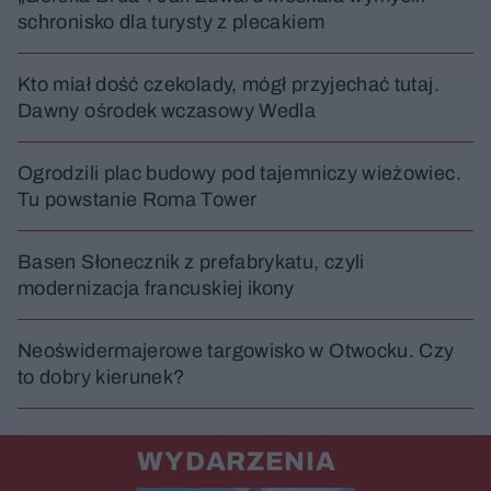
u
Â
schronisko dla turysty z plecakiem
Kto miał dość czekolady, mógł przyjechać tutaj.
Dawny ośrodek wczasowy Wedla
Ogrodzili plac budowy pod tajemniczy wieżowiec.
Tu powstanie Roma Tower
Basen Słonecznik z prefabrykatu, czyli
modernizacja francuskiej ikony
Neoświdermajerowe targowisko w Otwocku. Czy
to dobry kierunek?
WYDARZENIA