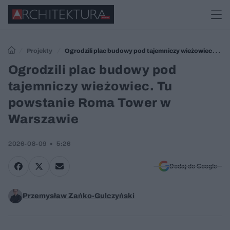
Projekty
Ogrodzili plac budowy pod tajemniczy wieżowiec. Tu
powstanie Roma Tower w Warszawie
Ogrodzili plac budowy pod
tajemniczy wieżowiec. Tu
powstanie Roma Tower w
Warszawie
2026-08-09
5:26
Dodaj do Google
Przemysław Zańko-Gulczyński