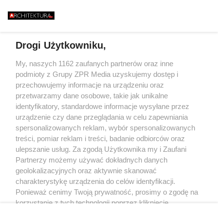
ISZCZALNY MOST
ZIELEŃ, KAMIEŃ.
GO RUNĄŁ PODCZAS
FASADOWE, NOWO
646 METRÓW STALI I JEDEN
BURZY?
BUDMAT. "MARZYM
BŁĄD - "POWALIŁA GO LUDZKA
ŻEBY JEDNAK ODR
SĄSIADÓW
GŁUPOTA"
Drogi Użytkowniku,
Żaden utwór zamieszczony w serwisie nie może być powielany i
My, naszych 1162 zaufanych partnerów oraz inne
rozpowszechniany lub dalej rozpowszechniany w jakikolwiek sposób (w
podmioty z Grupy ZPR Media uzyskujemy dostęp i
tym także elektroniczny lub mechaniczny) na jakimkolwiek polu
eksploatacji w jakiejkolwiek formie, włącznie z umieszczaniem w
przechowujemy informacje na urządzeniu oraz
Internecie bez pisemnej zgody właściciela praw. Jakiekolwiek użycie lub
przetwarzamy dane osobowe, takie jak unikalne
wykorzystanie utworów w całości lub w części z naruszeniem prawa, tzn.
identyfikatory, standardowe informacje wysyłane przez
bez właściwej zgody, jest zabronione pod groźbą kary i może być ścigane
prawnie.
urządzenie czy dane przeglądania w celu zapewniania
spersonalizowanych reklam, wybór spersonalizowanych
treści, pomiar reklam i treści, badanie odbiorców oraz
ulepszanie usług. Za zgodą Użytkownika my i Zaufani
Partnerzy możemy używać dokładnych danych
geolokalizacyjnych oraz aktywnie skanować
charakterystykę urządzenia do celów identyfikacji.
O nas
Ponieważ cenimy Twoją prywatność, prosimy o zgodę na
korzystanie z tych technologii poprzez kliknięcie
Informacje prawne
„Akceptuję”. Zgoda jest dobrowolna i zawsze możesz ją