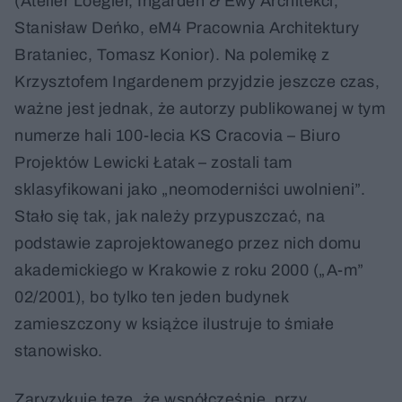
(Atelier Loegler, Ingarden & Ewý Architekci,
Stanisław Deńko, eM4 Pracownia Architektury
Brataniec, Tomasz Konior). Na polemikę z
Krzysztofem Ingardenem przyjdzie jeszcze czas,
ważne jest jednak, że autorzy publikowanej w tym
numerze hali 100-lecia KS Cracovia – Biuro
Projektów Lewicki Łatak – zostali tam
sklasyfikowani jako „neomoderniści uwolnieni”.
Stało się tak, jak należy przypuszczać, na
podstawie zaprojektowanego przez nich domu
akademickiego w Krakowie z roku 2000 („A-m”
02/2001), bo tylko ten jeden budynek
zamieszczony w książce ilustruje to śmiałe
stanowisko.
Zaryzykuję tezę, że współcześnie, przy