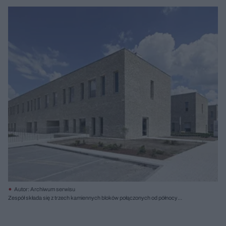
Autor: Archiwum serwisu
Zespół składa się z trzech kamiennych bloków połączonych od północy
przeszklonymi holami; fot. Tomasz Zakrzewski