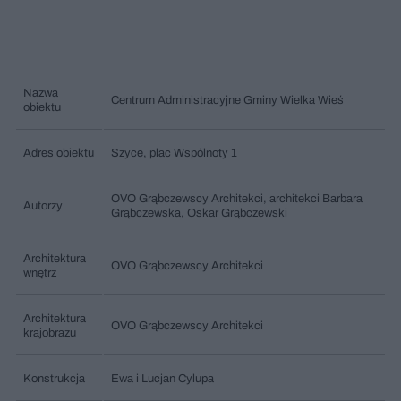
Nazwa
Centrum Administracyjne Gminy Wielka Wieś
obiektu
Adres obiektu
Szyce, plac Wspólnoty 1
OVO Grąbczewscy Architekci, architekci Barbara
Autorzy
Grąbczewska, Oskar Grąbczewski
Architektura
OVO Grąbczewscy Architekci
wnętrz
Architektura
OVO Grąbczewscy Architekci
krajobrazu
Konstrukcja
Ewa i Lucjan Cylupa