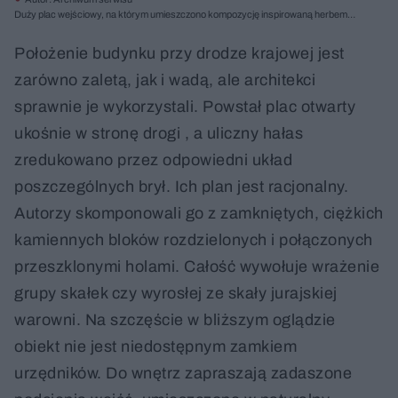
Duży plac wejściowy, na którym umieszczono kompozycję inspirowaną herbem
gminy i fontannę to najważniejsza przestrzeń publiczna w gminie, miejsce
uroczystości, imprez, codziennej rekreacji; fot. Tomasz Zakrzewski
Położenie budynku przy drodze krajowej jest
zarówno zaletą, jak i wadą, ale architekci
sprawnie je wykorzystali. Powstał plac otwarty
ukośnie w stronę drogi , a uliczny hałas
zredukowano przez odpowiedni układ
poszczególnych brył. Ich plan jest racjonalny.
Autorzy skomponowali go z zamkniętych, ciężkich
kamiennych bloków rozdzielonych i połączonych
przeszklonymi holami. Całość wywołuje wrażenie
grupy skałek czy wyrosłej ze skały jurajskiej
warowni. Na szczęście w bliższym oglądzie
obiekt nie jest niedostępnym zamkiem
urzędników. Do wnętrz zapraszają zadaszone