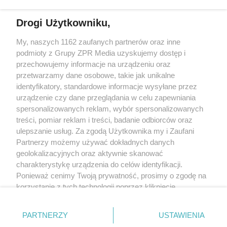
SĄSIADÓW
GŁUPOTA"
Drogi Użytkowniku,
Żaden utwór zamieszczony w serwisie nie może być powielany i
My, naszych 1162 zaufanych partnerów oraz inne
rozpowszechniany lub dalej rozpowszechniany w jakikolwiek sposób (w
podmioty z Grupy ZPR Media uzyskujemy dostęp i
tym także elektroniczny lub mechaniczny) na jakimkolwiek polu
eksploatacji w jakiejkolwiek formie, włącznie z umieszczaniem w
przechowujemy informacje na urządzeniu oraz
Internecie bez pisemnej zgody właściciela praw. Jakiekolwiek użycie lub
przetwarzamy dane osobowe, takie jak unikalne
wykorzystanie utworów w całości lub w części z naruszeniem prawa, tzn.
identyfikatory, standardowe informacje wysyłane przez
bez właściwej zgody, jest zabronione pod groźbą kary i może być ścigane
prawnie.
urządzenie czy dane przeglądania w celu zapewniania
spersonalizowanych reklam, wybór spersonalizowanych
treści, pomiar reklam i treści, badanie odbiorców oraz
ulepszanie usług. Za zgodą Użytkownika my i Zaufani
Partnerzy możemy używać dokładnych danych
geolokalizacyjnych oraz aktywnie skanować
charakterystykę urządzenia do celów identyfikacji.
O nas
Ponieważ cenimy Twoją prywatność, prosimy o zgodę na
korzystanie z tych technologii poprzez kliknięcie
Informacje prawne
„Akceptuję”. Zgoda jest dobrowolna i zawsze możesz ją
Nasze serwisy
zmienić/wycofać klikając przycisk ustawień prywatności
PARTNERZY
USTAWIENIA
znajdujący się w lewym dolnym rogu strony
. Niektóre
© 2026 Grupa ZPR Media