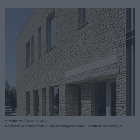
Autor: Archiwum serwisu
Do obłożenia ścian architekci użyli łamanego wapienia. To materiał odnoszący się
do historycznej zabudowy regionu, ale też mający doskonałe właściwości
(trwałość, naturalne samooczyszczanie); fot. Tomasz Zakrzewski