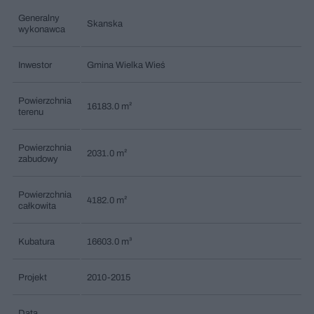
Generalny
Skanska
wykonawca
Inwestor
Gmina Wielka Wieś
Powierzchnia
16183.0 m²
terenu
Powierzchnia
2031.0 m²
zabudowy
Powierzchnia
4182.0 m²
całkowita
Kubatura
16603.0 m³
Projekt
2010-2015
Data