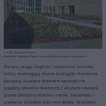
Autor: Archiwum serwisu
Kameralne, osłonięte od hałasu i wiatru dziedzińce to miejsca odpoczynku i
wyciszenia; fot. Tomasz Zakrzewski
Zwraca uwagę biegłość i staranność autorów,
którzy dostrzegają istotne szczegóły. Kamienne
parapety, licowane drewnem wewnętrzne
szpalety otworów okiennych z ukrytymi roletami,
proste okładziny ścienne i meble, balustrady i
pochwyty schodów oraz inne detale. Architekci