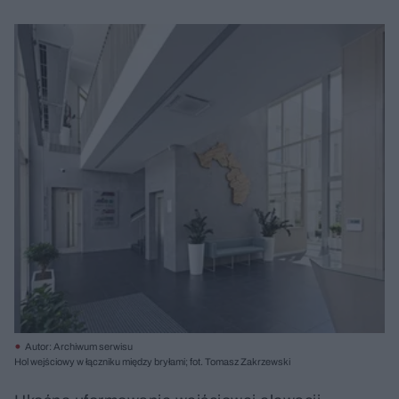
Autor: Archiwum serwisu
Hol wejściowy w łączniku między bryłami; fot. Tomasz Zakrzewski