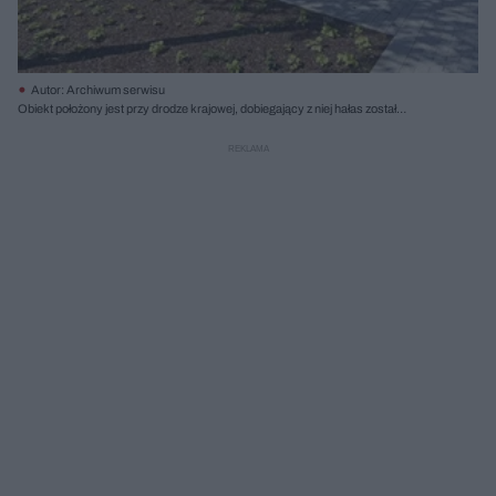
Autor: Archiwum serwisu
Obiekt położony jest przy drodze krajowej, dobiegający z niej hałas został
zredukowany przez odpowiedni układ poszczególnych brył; fot. Tomasz
Zakrzewski