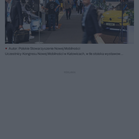
Autor: Polskie Stowarzyszenie Nowej Mobilności
Uczestnicy Kongresu Nowej Mobilności w Katowicach, w tle stoiska wystawowe
z samochodami elektrycznymi Volvo EX30 i instalacjami Orlen Charge.
Wydarzenie to, opisywane m.in. na portalu Architektura Murator Plus, skupia
przedstawicieli biznesu i nauki dyskutujących o zrównoważonym transporcie.