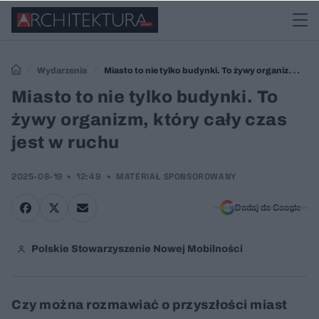
Wydarzenia
Miasto to nie tylko budynki. To żywy organizm,
który cały czas jest w ruchu
Miasto to nie tylko budynki. To
żywy organizm, który cały czas
jest w ruchu
2025-08-19
12:49
MATERIAŁ SPONSOROWANY
Dodaj do Google
Polskie Stowarzyszenie Nowej Mobilności
Czy można rozmawiać o przyszłości miast