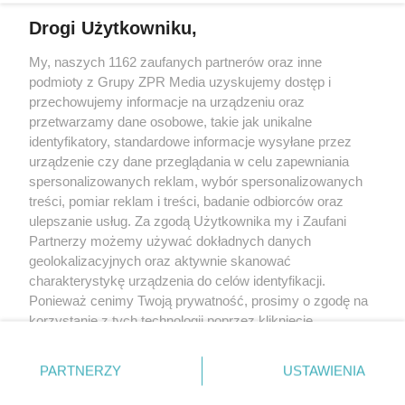
Drogi Użytkowniku,
Żaden utwór zamieszczony w serwisie nie może być powielany i
My, naszych 1162 zaufanych partnerów oraz inne
rozpowszechniany lub dalej rozpowszechniany w jakikolwiek sposób (w
podmioty z Grupy ZPR Media uzyskujemy dostęp i
tym także elektroniczny lub mechaniczny) na jakimkolwiek polu
eksploatacji w jakiejkolwiek formie, włącznie z umieszczaniem w
przechowujemy informacje na urządzeniu oraz
Internecie bez pisemnej zgody właściciela praw. Jakiekolwiek użycie lub
przetwarzamy dane osobowe, takie jak unikalne
wykorzystanie utworów w całości lub w części z naruszeniem prawa, tzn.
identyfikatory, standardowe informacje wysyłane przez
bez właściwej zgody, jest zabronione pod groźbą kary i może być ścigane
prawnie.
urządzenie czy dane przeglądania w celu zapewniania
spersonalizowanych reklam, wybór spersonalizowanych
treści, pomiar reklam i treści, badanie odbiorców oraz
ulepszanie usług. Za zgodą Użytkownika my i Zaufani
Partnerzy możemy używać dokładnych danych
geolokalizacyjnych oraz aktywnie skanować
charakterystykę urządzenia do celów identyfikacji.
O nas
Ponieważ cenimy Twoją prywatność, prosimy o zgodę na
korzystanie z tych technologii poprzez kliknięcie
Informacje prawne
„Akceptuję”. Zgoda jest dobrowolna i zawsze możesz ją
Nasze serwisy
zmienić/wycofać klikając przycisk ustawień prywatności
PARTNERZY
USTAWIENIA
znajdujący się w lewym dolnym rogu strony
. Niektóre
© 2026 Grupa ZPR Media
rodzaje przetwarzania danych nie wymagają zgody