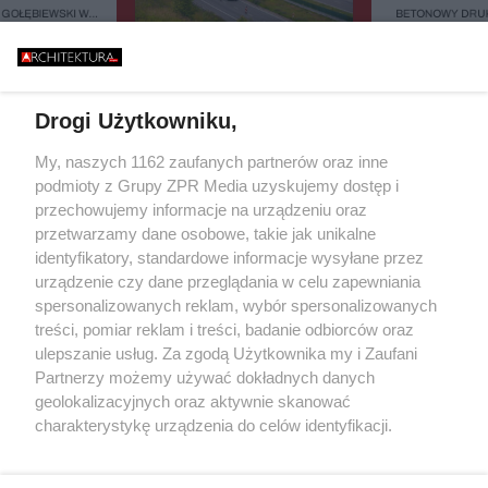
 GOŁĘBIEWSKI W
BETONOWY DRUK
WIE - CZY DZIAŁA
BAŁTYKU. TA BUD
NIE Z POLSKIMI
ZASYPIA ANI NA
36 MILIONÓW ZA 3 KILOMETRY
RZEPISAMI?
ASFALTU. DLACZEGO REMONT
TEJ AUTOSTRADY JEST TAK
DROGI?
Drogi Użytkowniku,
Żaden utwór zamieszczony w serwisie nie może być powielany i
My, naszych 1162 zaufanych partnerów oraz inne
rozpowszechniany lub dalej rozpowszechniany w jakikolwiek sposób
podmioty z Grupy ZPR Media uzyskujemy dostęp i
(w tym także elektroniczny lub mechaniczny) na jakimkolwiek polu
przechowujemy informacje na urządzeniu oraz
eksploatacji w jakiejkolwiek formie, włącznie z umieszczaniem w
Internecie bez pisemnej zgody właściciela praw. Jakiekolwiek użycie
przetwarzamy dane osobowe, takie jak unikalne
lub wykorzystanie utworów w całości lub w części z naruszeniem
identyfikatory, standardowe informacje wysyłane przez
prawa, tzn. bez właściwej zgody, jest zabronione pod groźbą kary i
urządzenie czy dane przeglądania w celu zapewniania
może być ścigane prawnie.
spersonalizowanych reklam, wybór spersonalizowanych
treści, pomiar reklam i treści, badanie odbiorców oraz
ulepszanie usług. Za zgodą Użytkownika my i Zaufani
Partnerzy możemy używać dokładnych danych
geolokalizacyjnych oraz aktywnie skanować
charakterystykę urządzenia do celów identyfikacji.
O nas
Ponieważ cenimy Twoją prywatność, prosimy o zgodę na
korzystanie z tych technologii poprzez kliknięcie
Informacje prawne