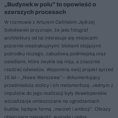
Dlaczego wszystkie magazyny, hale i centra logistyczne są szare? O poszukiwaniu architektury w budownictwie przemysłowym
47:12
„Budynek w polu” to opowieść o
szerszych procesach
Architektura, marketing, media – (nie)bezpieczne związki
31:05
W rozmowie z Arturem Celińskim Jędrzej
Asman i Pieniężny. Niewidzialni architekci i bieda-architektura
1:16:28
Sokołowski przyznaje, że jako fotograf
architektury od lat interesuje się miejscami
Zygmunt Borawski. Ostatni, którzy pracowali po nocach
42:26
pozornie nieatrakcyjnymi: blokami stojącymi
Kongres Architektury Polskiej 2026. Zryw w impasie
1:03:55
pośrodku niczego, zabudową podmiejską oraz
osiedlami, które zwykle się mija, a znacznie
Michał Sikorski: Przedprojektowanie. Niewidzialny fragment każdej dobrej architektury
1:07:25
rzadziej odwiedza. Wspomina swój projekt sprzed
15 lat – „Nowa Warszawa” – dokumentujący
Urbanistyka przyszłości po polsku, czyli kulisy projektowania masterplanu F.S.O. Parku
1:12:07
przedmieścia stolicy i ich metamorfozę. Jednym z
Zamczystość, czyli po co Polakom potrzebne są zamki
51:48
impulsów do jego realizacji były deweloperskie
wizualizacje umieszczane na ogrodzeniach
Barbara Rożek. Architekt dobrze ubezpieczony
1:16:48
budów, będące formą „marzeń i ambicji”. Obrazy
Krzysztof Kuniczuk. Zaklinacz betonu (w architekturze)
1:10:05
obiecujące miejskość, wygodę i pełną