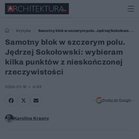
Krytyka
Samotny blok w szczerym polu. Jędrzej Sokołowski:
wybieram kilka punktów z nieskończonej rzeczywistości
Samotny blok w szczerym polu.
Jędrzej Sokołowski: wybieram
kilka punktów z nieskończonej
rzeczywistości
2026-01-16
4:33
Dodaj do Google
Karolina Krasny