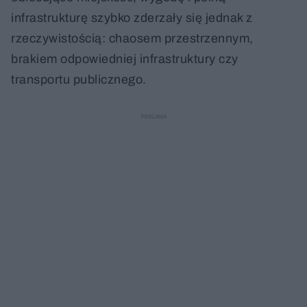
infrastrukturę szybko zderzały się jednak z
Między hutą a cyberpunkiem. Jak powstawał kampus CD PROJEKT RED?
1:19:42
rzeczywistością: chaosem przestrzennym,
brakiem odpowiedniej infrastruktury czy
Maciej Kowalczyk: Kultura konkursów architektonicznych w Polsce. A także jej brak
1:16:01
transportu publicznego.
TKHolding. Żałujemy, że architektura przegrała z emocjami i procedurami
44:45
Archigrest i topoScape. Krajobraz przestaje być dekoracją. Czy zaczyna być architekturą?
1:15:11
Toalety – od tematu tabu do innowacyjnego designu. Rozmowa z Natalią Borodziuk (Tork)
58:30
Małgorzata Mader. Intymny wymiar architektury
59:54
Detal, dach i rynna. Jak Galeco zmienia estetykę polskich domów
44:04