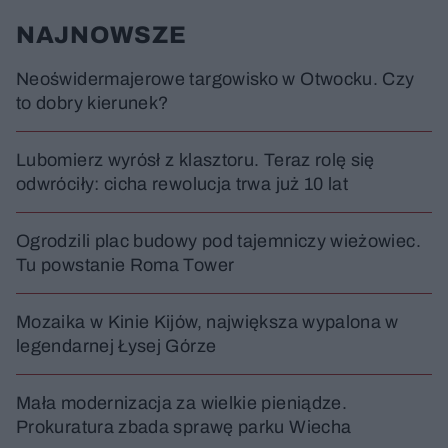
y
o
o
c
t
p
NAJNOWSZE
u
r
z
ł
z
a
u
o
s
d
Neoświdermajerowe targowisko w Otwocku. Czy
u
Â
to dobry kierunek?
Lubomierz wyrósł z klasztoru. Teraz rolę się
odwróciły: cicha rewolucja trwa już 10 lat
Ogrodzili plac budowy pod tajemniczy wieżowiec.
Tu powstanie Roma Tower
Mozaika w Kinie Kijów, największa wypalona w
legendarnej Łysej Górze
Mała modernizacja za wielkie pieniądze.
Prokuratura zbada sprawę parku Wiecha