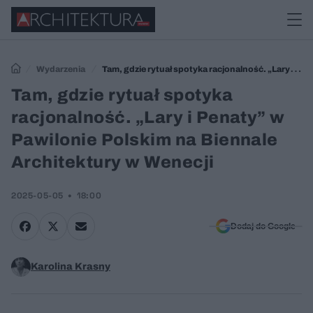
Wydarzenia
Tam, gdzie rytuał spotyka racjonalność. „Lary i
Penaty” w Pawilonie Polskim na Biennale Architektury w Wenecji
Tam, gdzie rytuał spotyka
racjonalność. „Lary i Penaty” w
Pawilonie Polskim na Biennale
Architektury w Wenecji
2025-05-05
18:00
Dodaj do Google
Karolina Krasny