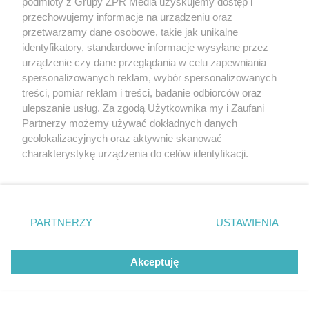
podmioty z Grupy ZPR Media uzyskujemy dostęp i
na Biennale Architektury w Wenecji 2025
przechowujemy informacje na urządzeniu oraz
przetwarzamy dane osobowe, takie jak unikalne
identyfikatory, standardowe informacje wysyłane przez
urządzenie czy dane przeglądania w celu zapewniania
spersonalizowanych reklam, wybór spersonalizowanych
treści, pomiar reklam i treści, badanie odbiorców oraz
ulepszanie usług. Za zgodą Użytkownika my i Zaufani
Partnerzy możemy używać dokładnych danych
geolokalizacyjnych oraz aktywnie skanować
charakterystykę urządzenia do celów identyfikacji.
Ponieważ cenimy Twoją prywatność, prosimy o zgodę na
korzystanie z tych technologii poprzez kliknięcie
„Akceptuję”. Zgoda jest dobrowolna i zawsze możesz ją
zmienić/wycofać klikając przycisk ustawień prywatności
PARTNERZY
USTAWIENIA
znajdujący się w lewym dolnym rogu strony
. Niektóre
rodzaje przetwarzania danych nie wymagają zgody
Akceptuję
użytkownika, ale masz prawo sprzeciwić się takiemu
przetwarzaniu. Preferencje będą miały zastosowanie tylko
na tej witrynie.