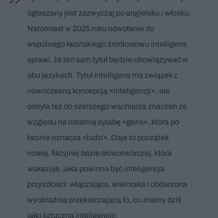
ogłaszany jest zazwyczaj po angielsku i włosku.
Natomiast w 2025 roku odwołanie do
wspólnego łacińskiego źródłosłowu intelligens
sprawi, że ten sam tytuł będzie obowiązywać w
obu językach. Tytuł Intelligens ma związek z
nowoczesną koncepcją «inteligencji», ale
odsyła też do szerszego wachlarza znaczeń ze
względu na ostatnią sylabę «gens», która po
łacinie oznacza «ludzi». Daje to początek
nowej, fikcyjnej bazie słowotwórczej, która
wskazuje, jaka powinna być inteligencja
przyszłości: włączająca, wieloraka i obdarzona
wyobraźnią przekraczającą to, co znamy dziś
jako sztuczną inteligencję.