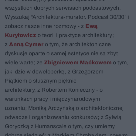
wszystkich dobrych serwisach podcastowych.
Wyszukaj “Architektura-murator. Podcast 30/30” i
zobacz nasze inne rozmowy - z
Ewą
Kuryłowicz
o teorii i praktyce architektury;
z
Anną Cymer
o tym, że architektoniczne
dyskusje oparte o samej estetyce nie są zbyt
wiele warte; ze
Zbigniewem Maćkowem
o tym,
jak idzie w deweloperkę, z Grzegorzem
Piątkiem o słusznym pięknie
architektury, z Robertem Konieczny - o
warunkach pracy i międzynarodowym
uznaniu; Moniką Arczyńską o architektonicznej
odwadze i organizowaniu konkursów; z Sylwią
Goryczką z Humanscale o tym, czy umiemy
dobrze siedzieć; z Markiem Chrobakiem, nowym