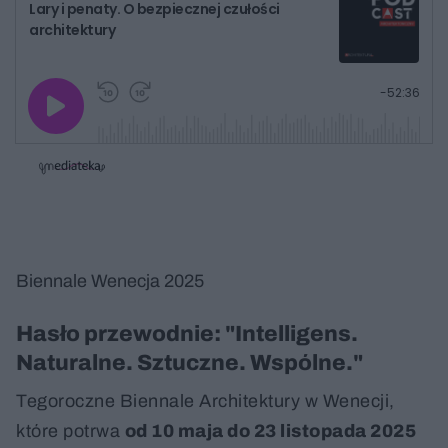
Lary i penaty. O bezpiecznej czułości
architektury
G
P
P
P
-
52:36
r
r
r
o
a
z
z
j
z
e
e
w
w
o
i
i
s
ń
ń
t
1
1
0
0
a
s
s
ł
d
d
y
o
o
c
t
p
u
r
z
Biennale Wenecja 2025
ł
z
a
u
o
s
d
u
Â
Hasło przewodnie: "Intelligens.
Naturalne. Sztuczne. Wspólne."
Tegoroczne Biennale Architektury w Wenecji,
które potrwa
od 10 maja do 23 listopada 2025