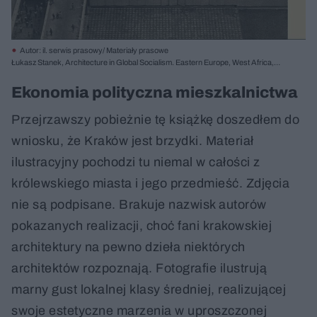
Autor: il. serwis prasowy/ Materiały prasowe
Łukasz Stanek, Architecture in Global Socialism. Eastern Europe, West Africa,
and the Middle East in the Cold War, Princeton University Press 2020
Ekonomia polityczna mieszkalnictwa
Przejrzawszy pobieżnie tę książkę doszedłem do
wniosku, że Kraków jest brzydki. Materiał
ilustracyjny pochodzi tu niemal w całości z
królewskiego miasta i jego przedmieść. Zdjęcia
nie są podpisane. Brakuje nazwisk autorów
pokazanych realizacji, choć fani krakowskiej
architektury na pewno dzieła niektórych
architektów rozpoznają. Fotografie ilustrują
marny gust lokalnej klasy średniej, realizującej
swoje estetyczne marzenia w uproszczonej