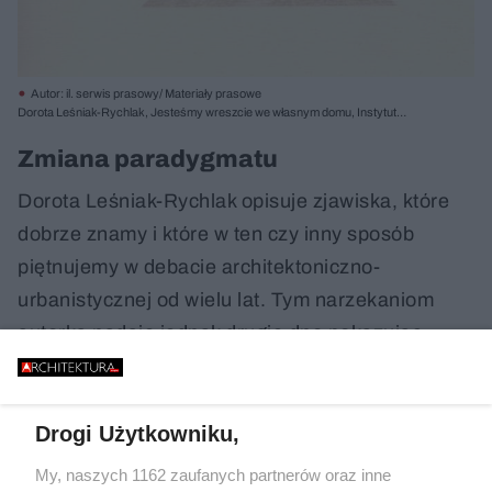
Autor: il. serwis prasowy/ Materiały prasowe
Dorota Leśniak-Rychlak, Jesteśmy wreszcie we własnym domu, Instytut
Architektury 2018/2019
Zmiana paradygmatu
Dorota Leśniak-Rychlak opisuje zjawiska, które
dobrze znamy i które w ten czy inny sposób
piętnujemy w debacie architektoniczno-
urbanistycznej od wielu lat. Tym narzekaniom
autorka nadaje jednak drugie dno pokazując
polskie niedomagania przestrzenne w szerszym,
społeczno-politycznym kontekście. Tak więc
domki z ogródkiem łączy z transformacją
Drogi Użytkowniku,
ustrojową, osiedla grodzone z utowarowieniem, a
My, naszych 1162 zaufanych partnerów oraz inne