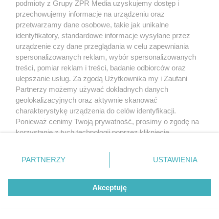
estetyczne słabości z podziałami klasowymi.
podmioty z Grupy ZPR Media uzyskujemy dostęp i
przechowujemy informacje na urządzeniu oraz
Takie spojrzenie, jest mi bardzo bliskie. Uważam,
przetwarzamy dane osobowe, takie jak unikalne
że nie należy zajmować się krytyką zjawisk
identyfikatory, standardowe informacje wysyłane przez
przestrzennych, nawet tych, które ewidentnie na
urządzenie czy dane przeglądania w celu zapewniania
spersonalizowanych reklam, wybór spersonalizowanych
krytykę zasługują, jeżeli nie próbuje się ich
treści, pomiar reklam i treści, badanie odbiorców oraz
zrozumieć i umieścić w odpowiednim kontekście.
ulepszanie usług. Za zgodą Użytkownika my i Zaufani
Partnerzy możemy używać dokładnych danych
Dorota Leśniak-Rychlak dobrze pokazuje
geolokalizacyjnych oraz aktywnie skanować
mechanizm uproszczenia, z którym w
charakterystykę urządzenia do celów identyfikacji.
architektonicznej debacie spotykamy się nad
Ponieważ cenimy Twoją prywatność, prosimy o zgodę na
korzystanie z tych technologii poprzez kliknięcie
wyraz często, na przykładzie obecnego w
„Akceptuję”. Zgoda jest dobrowolna i zawsze możesz ją
przestrzeni, a jednak ignorowanego przez
zmienić/wycofać klikając przycisk ustawień prywatności
PARTNERZY
USTAWIENIA
środowiska architektoniczne archetypu dworu. Za
znajdujący się w lewym dolnym rogu strony
. Niektóre
rodzaje przetwarzania danych nie wymagają zgody
Martą Leśniakowską wskazuje na pojemność i
Akceptuję
użytkownika, ale masz prawo sprzeciwić się takiemu
inkluzywność tego archetypu już u zarania, czyli
przetwarzaniu. Preferencje będą miały zastosowanie tylko
w Polsce międzywojennej. Styl dworkowy
na tej witrynie.