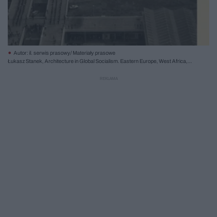
Autor: il. serwis prasowy/ Materiały prasowe
Łukasz Stanek, Architecture in Global Socialism. Eastern Europe, West Africa,
and the Middle East in the Cold War, Princeton University Press 2020