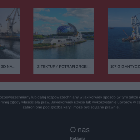
 3D NA
Z TEKTURY POTRAFI ZROBIĆ
107 GIGANTYC
OWA NIE
NAWET KATEDRĘ. SKROMNY
I ATOM TUŻ O
MINUTĘ
EKOLOG Z PRZYPADKU I
INWESTYCJA
ARCHITEKT SUPERSTAR
ŚWIĘTUJE URODZINY.
SHIGERU BAN: "BYŁEM
ROZCZAROWANY MOIM
ozpowszechniany lub dalej rozpowszechniany w jakikolwiek sposób (w tym także e
ZAWODEM"
emnej zgody właściciela praw. Jakiekolwiek użycie lub wykorzystanie utworów w cał
zabronione pod groźbą kary i może być ścigane prawnie.
O nas
Reklama