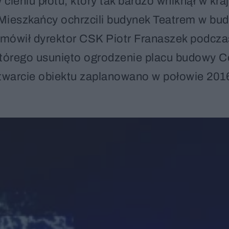
eniu płotu, który tak bardzo wniknął w kra
 Mieszkańcy ochrzcili budynek Teatrem w bud
– mówił dyrektor CSK Piotr Franaszek podcza
którego usunięto ogrodzenie placu budowy 
 otwarcie obiektu zaplanowano w połowie 201