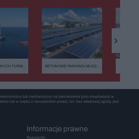
ZNYCH TURBIN
BETONOWE PARKINGI MUSZĄ
DLACZEG
BOK. OGROMNA
MIEĆ FOTOWOLTAICZNE WIATY.
NIEZNI
 NA MORZU
PRZEPISY WESZŁY W ŻYCIE
MORAN
PODC
lektroniczny lub mechaniczny) na jakimkolwiek polu eksploatacji w
ości lub w części z naruszeniem prawa, tzn. bez właściwej zgody, jest
Informacje prawne
Regulamin