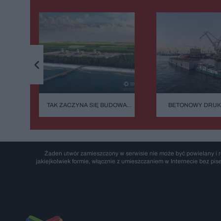
TAK ZACZYNA SIĘ BUDOWA
BETONOWY DRUK
STULECIA. NA POMORZU
BAŁTYKU. TA BUD
POWSTANIE SERCE
ZASYPIA ANI NA 
POLSKIEGO ATOMU
Żaden utwór zamieszczony w serwisie nie może być powielany i r
jakiejkolwiek formie, włącznie z umieszczaniem w Internecie bez pis