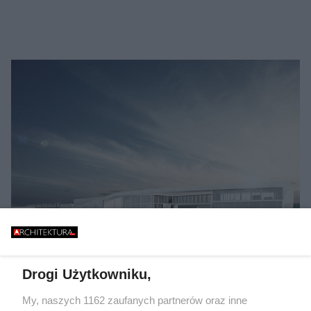
Drogi Użytkowniku,
Autor: archiwum prywatne/ Materiały prasowe
My, naszych 1162 zaufanych partnerów oraz inne
Temat:
Centrum Koordynacji Ratownictwa