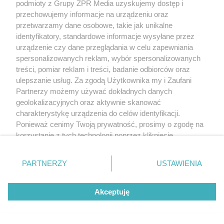
podmioty z Grupy ZPR Media uzyskujemy dostęp i
WOPR przy ul. L. Heyki 28 w Szczecinie
przechowujemy informacje na urządzeniu oraz
przetwarzamy dane osobowe, takie jak unikalne
Autorka:
mgr inż. arch. Iga Śmierzchalska
identyfikatory, standardowe informacje wysyłane przez
Promotor:
dr hab. inż. arch. Krzysztof Bizio
urządzenie czy dane przeglądania w celu zapewniania
Nominacja do Nagrody SARP im. Zbyszka
spersonalizowanych reklam, wybór spersonalizowanych
treści, pomiar reklam i treści, badanie odbiorców oraz
Zawistowskiego
ulepszanie usług. Za zgodą Użytkownika my i Zaufani
Partnerzy możemy używać dokładnych danych
Opis autorski (fragment)
geolokalizacyjnych oraz aktywnie skanować
charakterystykę urządzenia do celów identyfikacji.
Ponieważ cenimy Twoją prywatność, prosimy o zgodę na
Teren opracowania znajduje się w obszarze
korzystanie z tych technologii poprzez kliknięcie
zdegradowanych terenów poprzemysłowych, w
„Akceptuję”. Zgoda jest dobrowolna i zawsze możesz ją
bliskości portu morskiego Szczecin. Autorka
zmienić/wycofać klikając przycisk ustawień prywatności
PARTNERZY
USTAWIENIA
zdecydowała się wykorzystać realne potrzeby
znajdujący się w lewym dolnym rogu strony
. Niektóre
rodzaje przetwarzania danych nie wymagają zgody
inwestycyjne i poprzez poszerzenie programu o
Akceptuję
użytkownika, ale masz prawo sprzeciwić się takiemu
ogólnodostępne funkcje publiczne potraktować
przetwarzaniu. Preferencje będą miały zastosowanie tylko
na tej witrynie.
projekt jako katalizator procesów