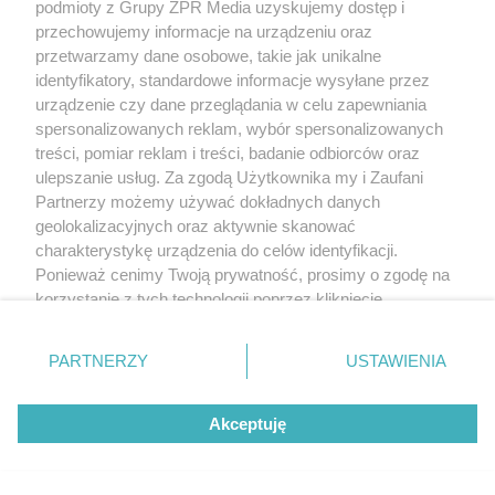
podmioty z Grupy ZPR Media uzyskujemy dostęp i
przechowujemy informacje na urządzeniu oraz
przetwarzamy dane osobowe, takie jak unikalne
identyfikatory, standardowe informacje wysyłane przez
urządzenie czy dane przeglądania w celu zapewniania
Autor: Archiwum Architektury
spersonalizowanych reklam, wybór spersonalizowanych
Osłony akustyczne przy osiedlu Bródno w Warszawie. Projekt: Foroom,
Transprojekt Warszawa. Fot. Marcin Czechowicz
treści, pomiar reklam i treści, badanie odbiorców oraz
Dla pojazdów
ulepszanie usług. Za zgodą Użytkownika my i Zaufani
Partnerzy możemy używać dokładnych danych
Zwykli ludzie przekraczają drogi szybkiego ruchu
geolokalizacyjnych oraz aktywnie skanować
po mostach, kładkach i wiaduktach. Wśród nich
charakterystykę urządzenia do celów identyfikacji.
Ponieważ cenimy Twoją prywatność, prosimy o zgodę na
popularnością cieszy się podwieszany most pod
korzystanie z tych technologii poprzez kliknięcie
Kościelcem przeprowadzony nad A2. Jego
„Akceptuję”. Zgoda jest dobrowolna i zawsze możesz ją
zmienić/wycofać klikając przycisk ustawień prywatności
łukowa konstrukcja ze stalowych rur pomalowana
PARTNERZY
USTAWIENIA
znajdujący się w lewym dolnym rogu strony
. Niektóre
jest we wszystkie kolory tęczy. Sporo ostatnio
rodzaje przetwarzania danych nie wymagają zgody
budowanych wiaduktów wykorzystuje
Akceptuję
użytkownika, ale masz prawo sprzeciwić się takiemu
nowoczesne technologie mostowe zwane z
przetwarzaniu. Preferencje będą miały zastosowanie tylko
na tej witrynie.
francuska extradosed. Mosty tego typu są