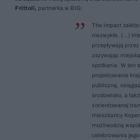
Frittoli,
partnerka w BIG:
The Impact zakłóci
niezwykłe. (...) In
przepływają przez 
zszywając miejską
spotkania. W ten 
projektowanie kra
publiczną, osiąga
środowisko, a takż
zorientowanej tran
mieszkańcy Kopen
możliwością współ
celebrowania jego