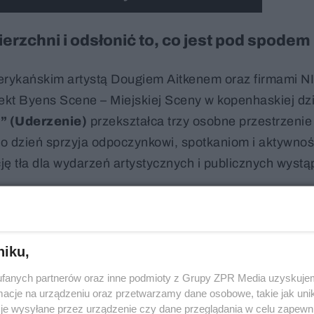
zchni i odsłonić to, co jest pod spodem
merykańskim artystą Dougiem Aitkenem oraz firmami N
ekt Byens Scene – Miejskiej Sceny w kopenhaskiej dzi
” (Uderzenie)
przekształca trzy osobne przestrzenie
 co dzień sprzyja odpoczynkowi, spotkaniom i aktywno
ę tła dla wydarzeń artystycznych i publicznych wystą
niku,
fanych partnerów oraz inne podmioty z Grupy ZPR Media uzyskujem
cje na urządzeniu oraz przetwarzamy dane osobowe, takie jak unika
je wysyłane przez urządzenie czy dane przeglądania w celu zapewn