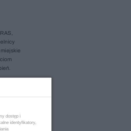
IRAS,
elnicy
 miejskie
ściom
pień.
y dostęp i
lne identyfikatory,
iania