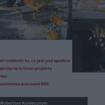
 i odsłonić to, co jest pod spodem
ęknięcia to trzon projektu
nie)
" autorstwa pracowni BIG
z Robertem Koniecznym