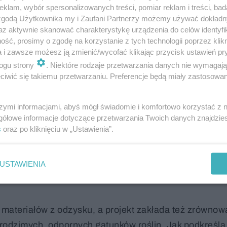
klam, wybór spersonalizowanych treści, pomiar reklam i treści, bad
 zgodą Użytkownika my i Zaufani Partnerzy możemy używać dokład
az aktywnie skanować charakterystykę urządzenia do celów identyfi
ść, prosimy o zgodę na korzystanie z tych technologii poprzez klikn
a i zawsze możesz ją zmienić/wycofać klikając przycisk ustawień pr
ogu strony
. Niektóre rodzaje przetwarzania danych nie wymagaj
iwić się takiemu przetwarzaniu. Preferencje będą miały zastosowanie
iska. I to wszystko na dachu. Architekci mogą puś
szymi informacjami, abyś mógł świadomie i komfortowo korzystać z
gółowe informacje dotyczące przetwarzania Twoich danych znajdzi
wane wokół DR Koncerthuset, Bella Areny i Royal Aren
s
oraz po kliknięciu w „Ustawienia”.
wać kolejne warstwy do istniejącej miejskiej zabudo
inne podejście: usunąć fragmenty nawierzchni, by ods
USTAWIENIA
eby, które umożliwią retencję wody, wzrost roślin i od
materiałów z odzysku, a projekt zakłada też zrówno
odzimych, odpornych gatunków roślin. Jak podkreśl