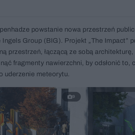
penhadze powstanie nowa przestrzeń publi
 Ingels Group (BIG). Projekt „The Impact” p
ą przestrzeń, łączącą ze sobą architekturę, 
unąć fragmenty nawierzchni, by odsłonić to, 
ło uderzenie meteorytu.
9