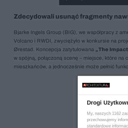
Zdecydowali usunąć fragmenty nawier
Bjarke Ingels Group (BIG), we współpracy z a
Volcano i RWDI, zwyciężyło w konkursie na proj
Ørestad. Koncepcja zatytułowana
„The Impact
w spójną, połączoną scenę – miejsce, które na
mieszkańców, a jednocześnie może pełnić funkcj
Drogi Użytkow
My, naszych 1162 zau
przechowujemy informa
standardowe informac