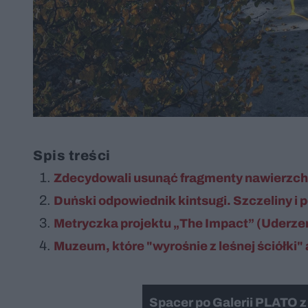
Spis treści
Zdecydowali usunąć fragmenty nawierzchni
Duński odpowiednik kintsugi. Szczeliny i p
Metryczka projektu „The Impact” (Uderze
Muzeum, które "wyrośnie z leśnej ściółki
Spacer po Galerii PLATO 