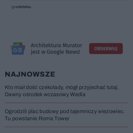
w
w
o
i
i
s
ń
ń
t
1
1
0
0
a
s
s
ł
d
d
y
o
o
c
t
p
u
r
z
ł
z
a
u
o
s
d
u
Â
NAJNOWSZE
Kto miał dość czekolady, mógł przyjechać tutaj.
Dawny ośrodek wczasowy Wedla
Ogrodzili plac budowy pod tajemniczy wieżowiec.
Tu powstanie Roma Tower