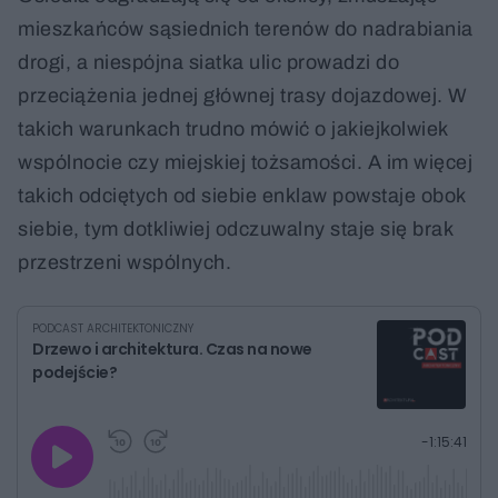
mieszkańców sąsiednich terenów do nadrabiania
drogi, a niespójna siatka ulic prowadzi do
przeciążenia jednej głównej trasy dojazdowej. W
takich warunkach trudno mówić o jakiejkolwiek
wspólnocie czy miejskiej tożsamości. A im więcej
takich odciętych od siebie enklaw powstaje obok
siebie, tym dotkliwiej odczuwalny staje się brak
przestrzeni wspólnych.
PODCAST ARCHITEKTONICZNY
Drzewo i architektura. Czas na nowe
podejście?
G
P
P
P
-
1:15:41
r
r
r
o
a
z
z
j
z
e
e