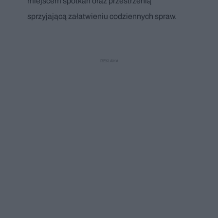
miejscem spotkań oraz przestrzenią
sprzyjającą załatwieniu codziennych spraw.