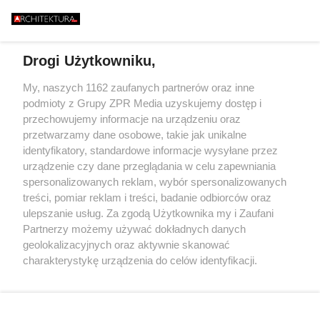
ISZCZALNY MOST
BŁĄD - "POWALIŁA 
GO RUNĄŁ PODCZAS
GŁUPOTA
WYGLĄDAJĄ JA DREWNO,
BURZY?
ZIELEŃ, KAMIEŃ. SYSTEMY
FASADOWE, NOWOŚĆ FIRMY
BUDMAT. "MARZYMY O TYM,
Drogi Użytkowniku,
ŻEBY JEDNAK ODRÓŻNIĆ OD
SĄSIADÓW"
Żaden utwór zamieszczony w serwisie nie może być powielany i
My, naszych 1162 zaufanych partnerów oraz inne
rozpowszechniany lub dalej rozpowszechniany w jakikolwiek sposób
podmioty z Grupy ZPR Media uzyskujemy dostęp i
(w tym także elektroniczny lub mechaniczny) na jakimkolwiek polu
przechowujemy informacje na urządzeniu oraz
eksploatacji w jakiejkolwiek formie, włącznie z umieszczaniem w
Internecie bez pisemnej zgody właściciela praw. Jakiekolwiek użycie
przetwarzamy dane osobowe, takie jak unikalne
lub wykorzystanie utworów w całości lub w części z naruszeniem
identyfikatory, standardowe informacje wysyłane przez
prawa, tzn. bez właściwej zgody, jest zabronione pod groźbą kary i
urządzenie czy dane przeglądania w celu zapewniania
może być ścigane prawnie.
spersonalizowanych reklam, wybór spersonalizowanych
treści, pomiar reklam i treści, badanie odbiorców oraz
ulepszanie usług. Za zgodą Użytkownika my i Zaufani
Partnerzy możemy używać dokładnych danych
geolokalizacyjnych oraz aktywnie skanować
charakterystykę urządzenia do celów identyfikacji.
O nas
Ponieważ cenimy Twoją prywatność, prosimy o zgodę na
korzystanie z tych technologii poprzez kliknięcie
Informacje prawne
„Akceptuję”. Zgoda jest dobrowolna i zawsze możesz ją