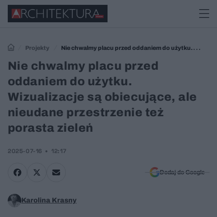
Projekty
Nie chwalmy placu przed oddaniem do użytku.
Wizualizacje są obiecujące, ale nieudane przestrzenie też porasta
Nie chwalmy placu przed
zieleń
oddaniem do użytku.
Wizualizacje są obiecujące, ale
nieudane przestrzenie też
porasta zieleń
2025-07-16
12:17
Dodaj do Google
Karolina Krasny