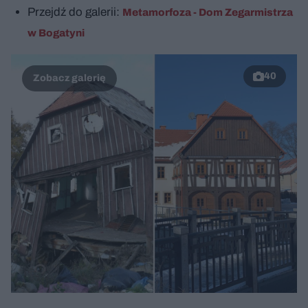
c
t
p
u
r
Przejdź do galerii:
Metamorfoza - Dom Zegarmistrza
z
ł
z
a
u
o
w Bogatyni
s
d
u
Â
40