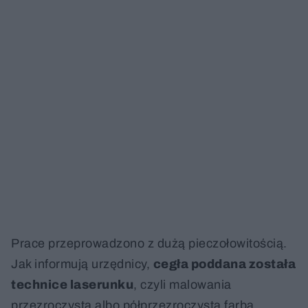
Prace przeprowadzono z dużą pieczołowitością.
Jak informują urzędnicy,
cegła poddana została
technice laserunku
, czyli malowania
przezroczystą albo półprzezroczystą farbą.