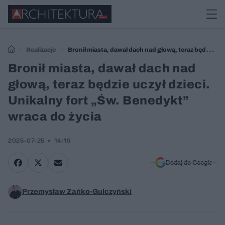
Realizacje
Bronił miasta, dawał dach nad głową, teraz będzie
uczył dzieci. Unikalny fort „Św. Benedykt” wraca do życia
Bronił miasta, dawał dach nad
głową, teraz będzie uczył dzieci.
Unikalny fort „Św. Benedykt”
wraca do życia
2025-07-25
14:19
Dodaj do Google
Przemysław Zańko-Gulczyński