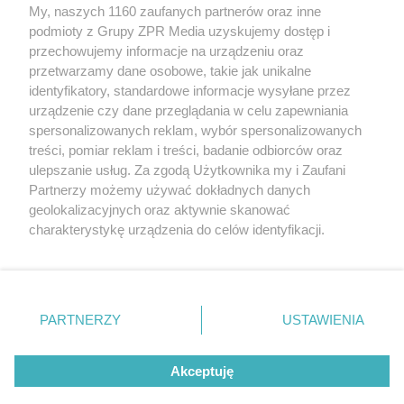
Żaden utwór zamieszczony w serwisie nie może być powielany i
My, naszych 1160 zaufanych partnerów oraz inne
rozpowszechniany lub dalej rozpowszechniany w jakikolwiek sposób
podmioty z Grupy ZPR Media uzyskujemy dostęp i
(w tym także elektroniczny lub mechaniczny) na jakimkolwiek polu
przechowujemy informacje na urządzeniu oraz
eksploatacji w jakiejkolwiek formie, włącznie z umieszczaniem w
Internecie bez pisemnej zgody właściciela praw. Jakiekolwiek użycie
przetwarzamy dane osobowe, takie jak unikalne
lub wykorzystanie utworów w całości lub w części z naruszeniem
identyfikatory, standardowe informacje wysyłane przez
prawa, tzn. bez właściwej zgody, jest zabronione pod groźbą kary i
urządzenie czy dane przeglądania w celu zapewniania
może być ścigane prawnie.
spersonalizowanych reklam, wybór spersonalizowanych
treści, pomiar reklam i treści, badanie odbiorców oraz
ulepszanie usług. Za zgodą Użytkownika my i Zaufani
Partnerzy możemy używać dokładnych danych
geolokalizacyjnych oraz aktywnie skanować
charakterystykę urządzenia do celów identyfikacji.
O nas
Ponieważ cenimy Twoją prywatność, prosimy o zgodę na
korzystanie z tych technologii poprzez kliknięcie
Informacje prawne
„Akceptuję”. Zgoda jest dobrowolna i zawsze możesz ją
zmienić/wycofać klikając przycisk ustawień prywatności
Nasze serwisy
PARTNERZY
USTAWIENIA
znajdujący się w lewym dolnym rogu strony
. Niektóre
© 2026 Grupa ZPR Media
rodzaje przetwarzania danych nie wymagają zgody
Akceptuję
użytkownika, ale masz prawo sprzeciwić się takiemu
przetwarzaniu. Preferencje będą miały zastosowanie tylko