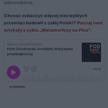
jednorodzinne.
Chcesz zobaczyć więcej niezwykłych
przemian budowli z całej Polski?
Poznaj inne
artykuły z cyklu „Metamorfozy na Plus”.
PODCAST ARCHITEKTONICZNY
Piotr Grochowski. Architekt, który bywa
przedsiębiorcą
G
P
P
P
-
59:16
r
r
r
o
a
z
z
j
z
e
e
w
w
o
i
i
s
ń
ń
t
1
1
0
0
a
s
s
ł
d
d
y
o
o