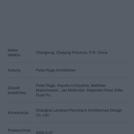
Adres
Changxing, Zheijang Province, P.R. China
obiektu
Autorzy
Peter Ruge Architekten
Peter Ruge, Kayoko Uchiyama, Matthias
Zespół
Matschewski, Jan Müllender, Alejandra Pérez Siller,
projektowy
Duan Fu
Shanghai Landsea Planning & Architecture Design
Konstrukcja
Co.,Ltd.
Powierzchnia
2200.0 m²