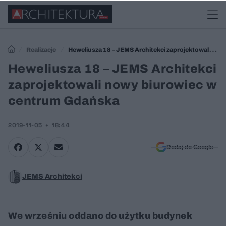
Realizacje
Heweliusza 18 – JEMS Architekci zaprojektowali
nowy biurowiec w centrum Gdańska
Heweliusza 18 – JEMS Architekci
zaprojektowali nowy biurowiec w
centrum Gdańska
2019-11-05
18:44
Dodaj do Google
JEMS Architekci
We wrześniu oddano do użytku budynek