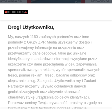
ATOR WPISAŁ CAŁĄ
BETONOWY DRUK
EJESTRU ZABYTKÓW.
BAŁTYKU. TA BUD
CY 42 DOMÓW BOJĄ
ZASYPIA ANI NA
TAK ZACZYNA SIĘ BUDOWA
IĘ PARALIŻU
STULECIA. NA POMORZU
ESTYCYJNEGO
POWSTANIE SERCE POLSKIEGO
ATOMU
Drogi Użytkowniku,
Żaden utwór zamieszczony w serwisie nie może być powielany i
My, naszych 1160 zaufanych partnerów oraz inne
rozpowszechniany lub dalej rozpowszechniany w jakikolwiek sposób (w
podmioty z Grupy ZPR Media uzyskujemy dostęp i
tym także elektroniczny lub mechaniczny) na jakimkolwiek polu
eksploatacji w jakiejkolwiek formie, włącznie z umieszczaniem w
przechowujemy informacje na urządzeniu oraz
Internecie bez pisemnej zgody właściciela praw. Jakiekolwiek użycie lub
przetwarzamy dane osobowe, takie jak unikalne
wykorzystanie utworów w całości lub w części z naruszeniem prawa, tzn.
identyfikatory, standardowe informacje wysyłane przez
bez właściwej zgody, jest zabronione pod groźbą kary i może być ścigane
prawnie.
urządzenie czy dane przeglądania w celu zapewniania
spersonalizowanych reklam, wybór spersonalizowanych
treści, pomiar reklam i treści, badanie odbiorców oraz
ulepszanie usług. Za zgodą Użytkownika my i Zaufani
Partnerzy możemy używać dokładnych danych
geolokalizacyjnych oraz aktywnie skanować
charakterystykę urządzenia do celów identyfikacji.
O nas
Ponieważ cenimy Twoją prywatność, prosimy o zgodę na
korzystanie z tych technologii poprzez kliknięcie
Informacje prawne