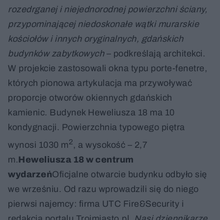
rozedrganej i niejednorodnej powierzchni ściany,
przypominającej niedoskonałe wątki murarskie
kościołów i innych oryginalnych, gdańskich
budynków zabytkowych
– podkreślają architekci.
W projekcie zastosowali okna typu porte-fenetre,
których pionowa artykulacja ma przywoływać
proporcje otworów okiennych gdańskich
kamienic. Budynek Heweliusza 18 ma 10
kondygnacji. Powierzchnia typowego piętra
2
wynosi 1030 m
, a wysokość – 2,7
m.
Heweliusza 18 w centrum
wydarzeń
Oficjalne otwarcie budynku odbyło się
we wrześniu. Od razu wprowadzili się do niego
pierwsi najemcy: firma UTC Fire&Security i
redakcja portalu Trojmiasto.pl.
Nasi dziennikarze