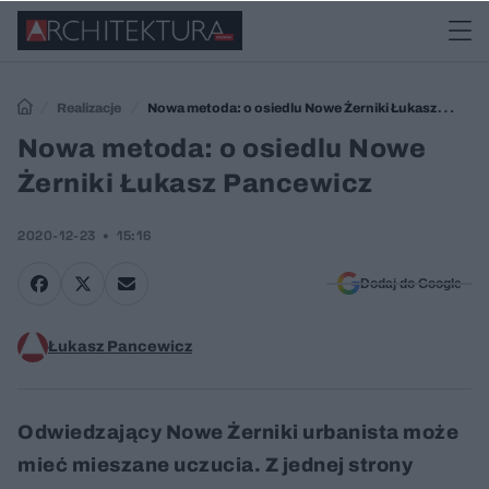
Realizacje
Nowa metoda: o osiedlu Nowe Żerniki Łukasz
Pancewicz
Nowa metoda: o osiedlu Nowe
Żerniki Łukasz Pancewicz
2020-12-23
15:16
Dodaj do Google
Łukasz Pancewicz
Odwiedzający Nowe Żerniki urbanista może
mieć mieszane uczucia. Z jednej strony