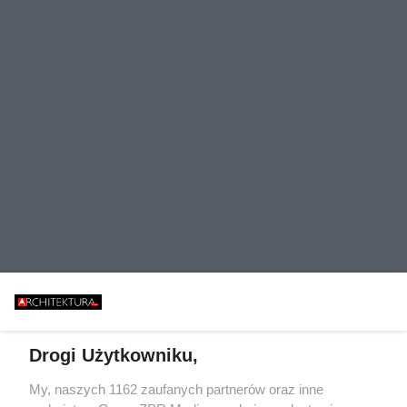
Drogi Użytkowniku,
Ściany mają postać akustycznej
My, naszych 1162 zaufanych partnerów oraz inne