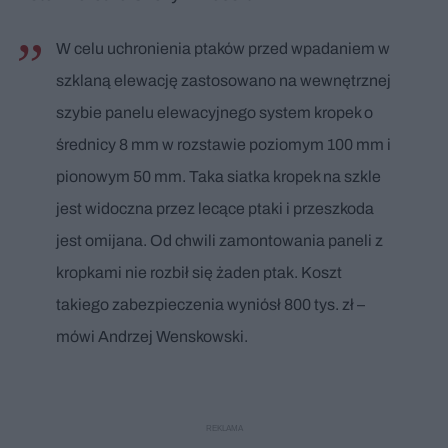
W celu uchronienia ptaków przed wpadaniem w
szklaną elewację zastosowano na wewnętrznej
szybie panelu elewacyjnego system kropek o
średnicy 8 mm w rozstawie poziomym 100 mm i
pionowym 50 mm. Taka siatka kropek na szkle
jest widoczna przez lecące ptaki i przeszkoda
jest omijana. Od chwili zamontowania paneli z
kropkami nie rozbił się żaden ptak. Koszt
takiego zabezpieczenia wyniósł 800 tys. zł –
mówi Andrzej Wenskowski.