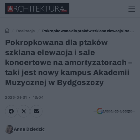
Realizacje
Pokropkowana dla ptaków szklana elewacja i sale
koncertowe na amortyzatorach – taki jest nowy kampus Akademii
Pokropkowana dla ptaków
Muzycznej w Bydgoszczy
szklana elewacja i sale
koncertowe na amortyzatorach –
taki jest nowy kampus Akademii
Muzycznej w Bydgoszczy
2025-01-31
13:04
Dodaj do Google
Anna Dziedzic