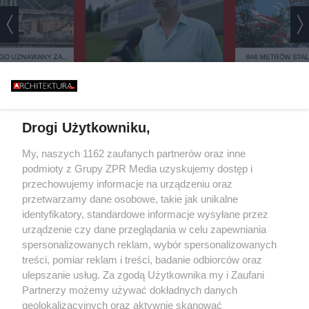
GO UZNAWANY ZA
646 METRÓW STALI
ISZCZALNY MOST
BŁĄD - "POWALIŁA 
GO RUNĄŁ PODCZAS
GŁUPOTA
WYGLĄDAJĄ JA DREWNO,
BURZY?
ZIELEŃ, KAMIEŃ. SYSTEMY
FASADOWE, NOWOŚĆ FIRMY
BUDMAT. "MARZYMY O TYM,
Drogi Użytkowniku,
ŻEBY JEDNAK ODRÓŻNIĆ OD
SĄSIADÓW"
Żaden utwór zamieszczony w serwisie nie może być powielany i
My, naszych 1162 zaufanych partnerów oraz inne
rozpowszechniany lub dalej rozpowszechniany w jakikolwiek sposób (w
podmioty z Grupy ZPR Media uzyskujemy dostęp i
tym także elektroniczny lub mechaniczny) na jakimkolwiek polu
eksploatacji w jakiejkolwiek formie, włącznie z umieszczaniem w
przechowujemy informacje na urządzeniu oraz
Internecie bez pisemnej zgody właściciela praw. Jakiekolwiek użycie lub
przetwarzamy dane osobowe, takie jak unikalne
wykorzystanie utworów w całości lub w części z naruszeniem prawa, tzn.
identyfikatory, standardowe informacje wysyłane przez
bez właściwej zgody, jest zabronione pod groźbą kary i może być ścigane
prawnie.
urządzenie czy dane przeglądania w celu zapewniania
spersonalizowanych reklam, wybór spersonalizowanych
treści, pomiar reklam i treści, badanie odbiorców oraz
ulepszanie usług. Za zgodą Użytkownika my i Zaufani
Partnerzy możemy używać dokładnych danych
geolokalizacyjnych oraz aktywnie skanować