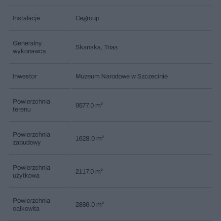
Instalacje
Cegroup
Generalny
Skanska, Trias
wykonawca
Inwestor
Muzeum Narodowe w Szczecinie
Powierzchnia
9577.0 m²
terenu
Powierzchnia
1628.0 m²
zabudowy
Powierzchnia
2117.0 m²
użytkowa
Powierzchnia
2886.0 m²
całkowita