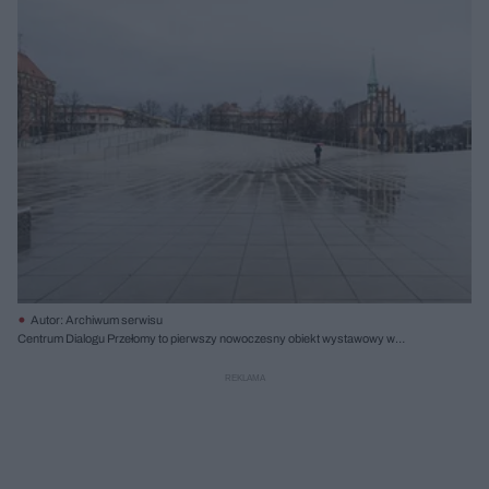
Autor: Archiwum serwisu
Centrum Dialogu Przełomy to pierwszy nowoczesny obiekt wystawowy w
Szczecinie, zlokalizowany w przeważającej części pod placem Solidarności; po
prawej pomnik Anioła Wolności autorstwa Czesława Dźwigaja, wykonany ze
spiżowego brązu, upamiętniający wydarzenia Grudnia ̕70; w głębi XV-wieczny
kościół pw. św. Piotra i św. Pawła. Fot. Juliusz Sokołowski