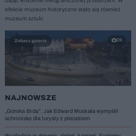
dając wrażenie nieograniczonej przestrzeni. W
efekcie muzeum historyczne stało się również
muzeum sztuki.
26
NAJNOWSZE
„Górska Brda”. Jak Edward Moskała wymyślił
schronisko dla turysty z plecakiem
Wyglądają ja drewno, zieleń, kamień. Systemy