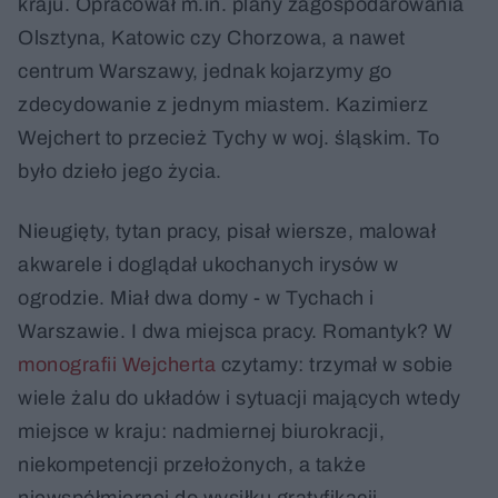
kraju. Opracował m.in. plany zagospodarowania
Olsztyna, Katowic czy Chorzowa, a nawet
centrum Warszawy, jednak kojarzymy go
zdecydowanie z jednym miastem. Kazimierz
Wejchert to przecież Tychy w woj. śląskim. To
było dzieło jego życia.
Nieugięty, tytan pracy, pisał wiersze, malował
akwarele i doglądał ukochanych irysów w
ogrodzie. Miał dwa domy - w Tychach i
Warszawie. I dwa miejsca pracy. Romantyk? W
monografii Wejcherta
czytamy: trzymał w sobie
wiele żalu do układów i sytuacji mających wtedy
miejsce w kraju: nadmiernej biurokracji,
niekompetencji przełożonych, a także
niewspółmiernej do wysiłku gratyfikacji.