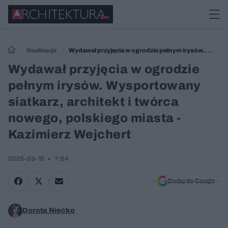
Realizacje
Wydawał przyjęcia w ogrodzie pełnym irysów.
Wysportowany siatkarz, architekt i twórca nowego, polskiego miasta -
Wydawał przyjęcia w ogrodzie
Kazimierz Wejchert
pełnym irysów. Wysportowany
siatkarz, architekt i twórca
nowego, polskiego miasta -
Kazimierz Wejchert
2025-09-15
7:54
Dodaj do Google
Dorota Niećko