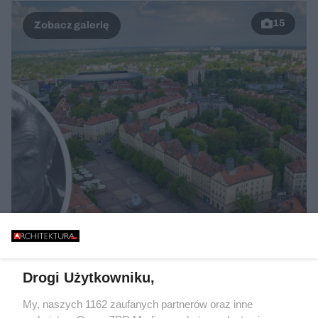
15
Drogi Użytkowniku,
PODCAST ARCHITEKTONICZNY
Fest Srogi Familok: kulisy reportażu o
My, naszych 1162 zaufanych partnerów oraz inne
katowickiej Superjednostce