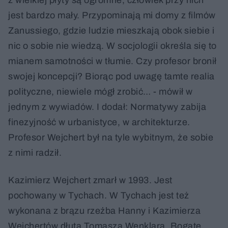
z wielkiej płyty są ogromne, człowiek przy nich
jest bardzo mały. Przypominają mi domy z filmów
Zanussiego, gdzie ludzie mieszkają obok siebie i
nic o sobie nie wiedzą. W socjologii określa się to
mianem samotności w tłumie. Czy profesor bronił
swojej koncepcji? Biorąc pod uwagę tamte realia
polityczne, niewiele mógł zrobić… - mówił w
jednym z wywiadów. I dodał: Normatywy zabija
finezyjność w urbanistyce, w architekturze.
Profesor Wejchert był na tyle wybitnym, że sobie
z nimi radził.
Kazimierz Wejchert zmarł w 1993. Jest
pochowany w Tychach. W Tychach jest też
wykonana z brązu rzeźba Hanny i Kazimierza
Wejchertów dłuta Tomasza Wenklara. Bogate