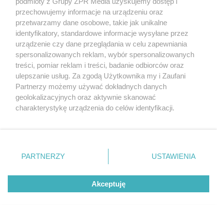
podmioty z Grupy ZPR Media uzyskujemy dostęp i
przechowujemy informacje na urządzeniu oraz
G
P
P
przetwarzamy dane osobowe, takie jak unikalne
P
-
25:14
r
r
r
o
identyfikatory, standardowe informacje wysyłane przez
a
z
z
j
z
e
e
urządzenie czy dane przeglądania w celu zapewniania
w
w
o
spersonalizowanych reklam, wybór spersonalizowanych
i
i
s
ń
ń
treści, pomiar reklam i treści, badanie odbiorców oraz
t
1
1
0
0
a
ulepszanie usług. Za zgodą Użytkownika my i Zaufani
s
s
ł
Partnerzy możemy używać dokładnych danych
d
d
y
o
o
geolokalizacyjnych oraz aktywnie skanować
c
t
p
charakterystykę urządzenia do celów identyfikacji.
u
r
z
ł
z
Ponieważ cenimy Twoją prywatność, prosimy o zgodę na
a
u
o
s
korzystanie z tych technologii poprzez kliknięcie
d
u
Â
„Akceptuję”. Zgoda jest dobrowolna i zawsze możesz ją
zmienić/wycofać klikając przycisk ustawień prywatności
PARTNERZY
USTAWIENIA
znajdujący się w lewym dolnym rogu strony
. Niektóre
NAJNOWSZE
rodzaje przetwarzania danych nie wymagają zgody
Akceptuję
użytkownika, ale masz prawo sprzeciwić się takiemu
Tu podłoga może być sufitem, a budynki drukuje
przetwarzaniu. Preferencje będą miały zastosowanie tylko
się z lodu. Architektura kosmiczna
na tej witrynie.