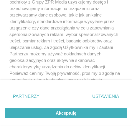
podmioty z Grupy ZPR Media uzyskujemy dostęp i
przechowujemy informacje na urządzeniu oraz
przetwarzamy dane osobowe, takie jak unikalne
identyfikatory, standardowe informacje wysyłane przez
urządzenie czy dane przeglądania w celu zapewniania
spersonalizowanych reklam, wybór spersonalizowanych
treści, pomiar reklam i treści, badanie odbiorców oraz
ulepszanie usług. Za zgodą Użytkownika my i Zaufani
Partnerzy możemy używać dokładnych danych
geolokalizacyjnych oraz aktywnie skanować
charakterystykę urządzenia do celów identyfikacji.
A
: Wykorzystanie zużytych wcześniej materiałów
Ponieważ cenimy Twoją prywatność, prosimy o zgodę na
korzystanie z tych technologii poprzez kliknięcie
chroni środowisko, ale przede wszystkim portfel
„Akceptuję”. Zgoda jest dobrowolna i zawsze możesz ją
właściciela. Na przykład zastosowanie
zmienić/wycofać klikając przycisk ustawień prywatności
PARTNERZY
USTAWIENIA
wewnętrznej warstwy „traconego” (w normalnym
znajdujący się w lewym dolnym rogu strony
. Niektóre
rodzaje przetwarzania danych nie wymagają zgody
przypadku) deskowania konstrukcji żelbetowych
Akceptuję
użytkownika, ale masz prawo sprzeciwić się takiemu
ścian nośnych. Wykorzystany do budowy system
przetwarzaniu. Preferencje będą miały zastosowanie tylko
zakładał betonowe ściany z 20-centymetrową
na tej witrynie.