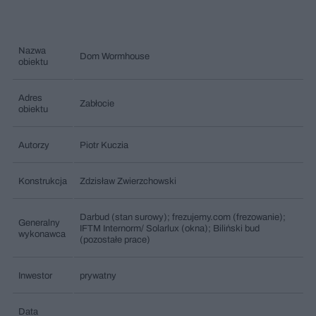
Nazwa
Dom Wormhouse
obiektu
Adres
Zabłocie
obiektu
Autorzy
Piotr Kuczia
Konstrukcja
Zdzisław Zwierzchowski
Darbud (stan surowy); frezujemy.com (frezowanie);
Generalny
IFTM Internorm/ Solarlux (okna); Biliński bud
wykonawca
(pozostałe prace)
Inwestor
prywatny
Data