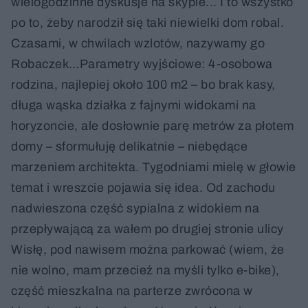
wielogodzinne dyskusje na skypie... I to wszystko
po to, żeby narodził się taki niewielki dom robal.
Czasami, w chwilach wzlotów, nazywamy go
Robaczek…Parametry wyjściowe: 4-osobowa
rodzina, najlepiej około 100 m2 – bo brak kasy,
długa wąska działka z fajnymi widokami na
horyzoncie, ale dosłownie parę metrów za płotem
domy – sformułuję delikatnie – niebędące
marzeniem architekta. Tygodniami mielę w głowie
temat i wreszcie pojawia się idea. Od zachodu
nadwieszona część sypialna z widokiem na
przepływającą za wałem po drugiej stronie ulicy
Wisłę, pod nawisem można parkować (wiem, że
nie wolno, mam przecież na myśli tylko e-bike),
część mieszkalna na parterze zwrócona w