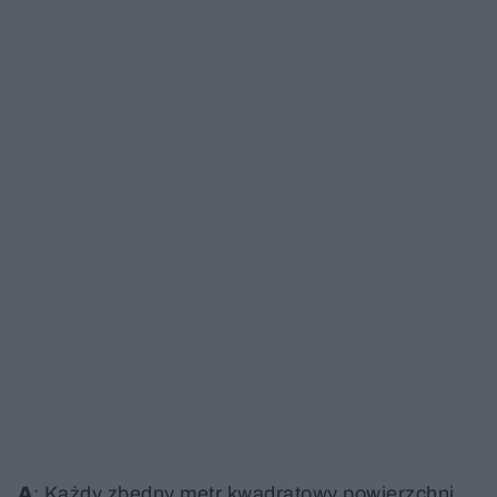
A
: Każdy zbędny metr kwadratowy powierzchni