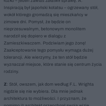
łóżko – jeden zawias załatwił sprawę. A:
Inspiracją był japoński kotatsu – ogrzewany stół,
wokół którego gromadzą się mieszkańcy w
zimowe dni. Pomysł, że będzie on
nieprzesuwalnym, betonowym monolitem
narodził się dopiero w dialogu z
Zamieszkiwaczem. Podziwiam jego żonę!
Zaakceptowanie tego pomysłu wymaga dużej
tolerancji. Ale wierzymy, że ten stół będzie
wyznaczał miejsce, które stanie się centrum życia
rodziny.
Z
: Stół, owszem, jak dom według F.L. Wrighta
nigdzie się nie wybiera. Dla mnie jednak
architektura to możliwości. I przyznam, że
pomimo iż architekt przepchnął swoją wizję