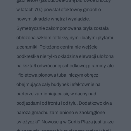
gabinetów (jak budowało się biurowce choćby
w latach 70.) powstał efektowny gmach o
nowym układzie wnętrz i wyglądzie.
Symetrycznie zakomponowana bryła została
obłożona szkłem refleksyjnym i białymi płytami
z ceramiki. Położone centralnie wejście
podkreśliła nie tylko okładzina elewacji ułożona
na kształt odwróconej schodkowej piramidy, ale
i fioletowa pionowa tuba, niczym obręcz
obejmująca cały budynek i efektownie na
parterze zamieniająca się w dachy nad
podjazdami od frontu i od tyłu. Dodatkowo dwa
naroża gmachu zamieniono w zaokrąglone
„wieżyczki”. Nowością w Curtis Plaza jest także