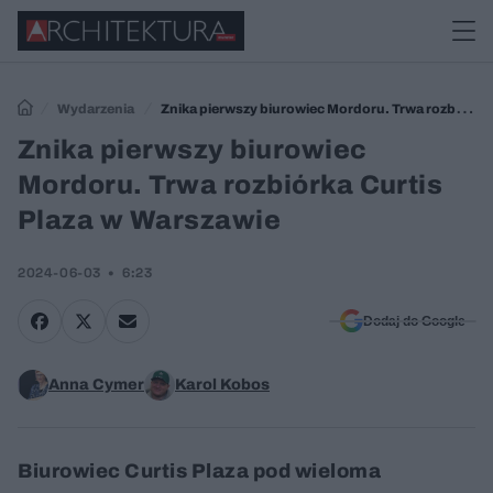
Wydarzenia
Znika pierwszy biurowiec Mordoru. Trwa rozbiórka
Curtis Plaza w Warszawie
Znika pierwszy biurowiec
Mordoru. Trwa rozbiórka Curtis
Plaza w Warszawie
2024-06-03
6:23
Dodaj do Google
Anna Cymer
Karol Kobos
Biurowiec Curtis Plaza pod wieloma