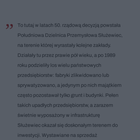
To tutaj w latach 50. rządową decyzją powstała
Południowa Dzielnica Przemysłowa Służewiec,
na terenie której wyrastały kolejne zakłady.
Działały tu przez prawie pół wieku, a po 1989
roku podzieliły los wielu państwowych
przedsiębiorstw: fabryki zlikwidowano lub
sprywatyzowano, a jedynym po nich majątkiem
często pozostawał tylko grunt i budynki. Pełen
takich upadłych przedsiębiorstw, a zarazem
świetnie wyposażony w infrastrukturę
Służewiec okazał się doskonałym terenem do
inwestycji. Wystawiane na sprzedaż