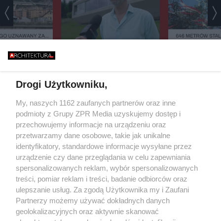
GO UZNAWANY ZA
646 METRÓW STALI
ISZCZALNY MOST
BŁĄD - "POWALIŁA 
GO RUNĄŁ PODCZAS
GŁUPOTA
WYGLĄDAJĄ JA DREWNO,
BURZY?
ZIELEŃ, KAMIEŃ. SYSTEMY
FASADOWE, NOWOŚĆ FIRMY
BUDMAT. "MARZYMY O TYM,
Drogi Użytkowniku,
ŻEBY JEDNAK ODRÓŻNIĆ OD
SĄSIADÓW"
Żaden utwór zamieszczony w serwisie nie może być powielany i
My, naszych 1162 zaufanych partnerów oraz inne
rozpowszechniany lub dalej rozpowszechniany w jakikolwiek sposób
podmioty z Grupy ZPR Media uzyskujemy dostęp i
(w tym także elektroniczny lub mechaniczny) na jakimkolwiek polu
przechowujemy informacje na urządzeniu oraz
eksploatacji w jakiejkolwiek formie, włącznie z umieszczaniem w
Internecie bez pisemnej zgody właściciela praw. Jakiekolwiek użycie
przetwarzamy dane osobowe, takie jak unikalne
lub wykorzystanie utworów w całości lub w części z naruszeniem
identyfikatory, standardowe informacje wysyłane przez
prawa, tzn. bez właściwej zgody, jest zabronione pod groźbą kary i
urządzenie czy dane przeglądania w celu zapewniania
może być ścigane prawnie.
spersonalizowanych reklam, wybór spersonalizowanych
treści, pomiar reklam i treści, badanie odbiorców oraz
ulepszanie usług. Za zgodą Użytkownika my i Zaufani
Partnerzy możemy używać dokładnych danych
geolokalizacyjnych oraz aktywnie skanować