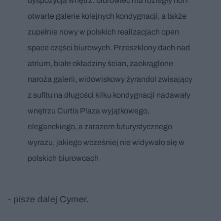
dyspozycja wnętrz: biurowiec ma rozległy hol i
otwarte galerie kolejnych kondygnacji, a także
zupełnie nowy w polskich realizacjach open
space części biurowych. Przeszklony dach nad
atrium, białe okładziny ścian, zaokrąglone
naroża galerii, widowiskowy żyrandol zwisający
z sufitu na długości kilku kondygnacji nadawały
wnętrzu Curtis Plaza wyjątkowego,
eleganckiego, a zarazem futurystycznego
wyrazu, jakiego wcześniej nie widywało się w
polskich biurowcach
- pisze dalej Cymer.