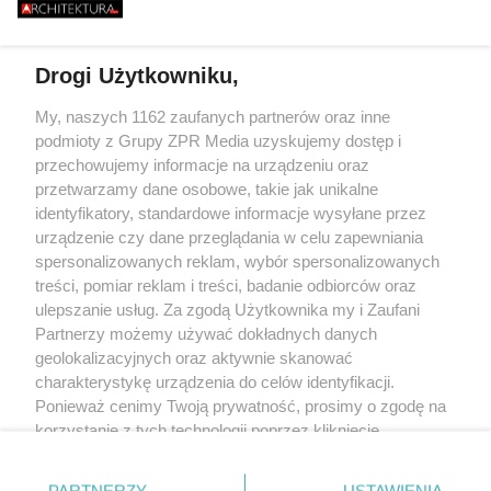
646 METRÓW STALI I JEDEN
BURZY?
BUDMAT. "MARZYM
BŁĄD - "POWALIŁA GO LUDZKA
ŻEBY JEDNAK ODR
SĄSIADÓW
GŁUPOTA"
Drogi Użytkowniku,
Żaden utwór zamieszczony w serwisie nie może być powielany i
My, naszych 1162 zaufanych partnerów oraz inne
rozpowszechniany lub dalej rozpowszechniany w jakikolwiek sposób (w
podmioty z Grupy ZPR Media uzyskujemy dostęp i
tym także elektroniczny lub mechaniczny) na jakimkolwiek polu
eksploatacji w jakiejkolwiek formie, włącznie z umieszczaniem w
przechowujemy informacje na urządzeniu oraz
Internecie bez pisemnej zgody właściciela praw. Jakiekolwiek użycie lub
przetwarzamy dane osobowe, takie jak unikalne
wykorzystanie utworów w całości lub w części z naruszeniem prawa, tzn.
identyfikatory, standardowe informacje wysyłane przez
bez właściwej zgody, jest zabronione pod groźbą kary i może być ścigane
prawnie.
urządzenie czy dane przeglądania w celu zapewniania
spersonalizowanych reklam, wybór spersonalizowanych
treści, pomiar reklam i treści, badanie odbiorców oraz
ulepszanie usług. Za zgodą Użytkownika my i Zaufani
Partnerzy możemy używać dokładnych danych
geolokalizacyjnych oraz aktywnie skanować
charakterystykę urządzenia do celów identyfikacji.
O nas
Ponieważ cenimy Twoją prywatność, prosimy o zgodę na
korzystanie z tych technologii poprzez kliknięcie
Informacje prawne
„Akceptuję”. Zgoda jest dobrowolna i zawsze możesz ją
Nasze serwisy
zmienić/wycofać klikając przycisk ustawień prywatności
PARTNERZY
USTAWIENIA