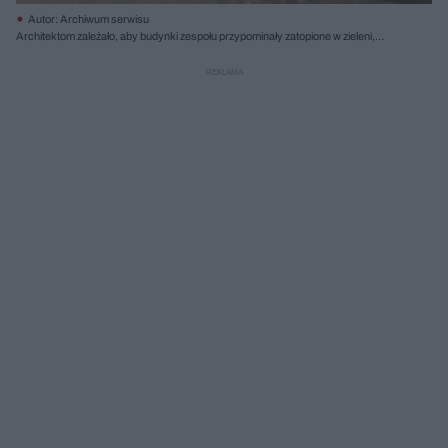
Autor: Archiwum serwisu
Architektom zależało, aby budynki zespołu przypominały zatopione w zieleni,
porozrzucane na dnie kamieniołomu głazy