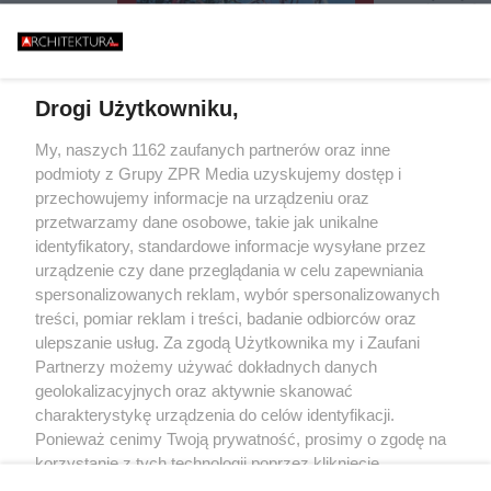
ISZCZALNY MOST
ZIELEŃ, KAMIEŃ.
GO RUNĄŁ PODCZAS
FASADOWE, NOWO
646 METRÓW STALI I JEDEN
BURZY?
BUDMAT. "MARZYM
BŁĄD - "POWALIŁA GO LUDZKA
ŻEBY JEDNAK ODR
SĄSIADÓW
GŁUPOTA"
Drogi Użytkowniku,
Żaden utwór zamieszczony w serwisie nie może być powielany i
My, naszych 1162 zaufanych partnerów oraz inne
rozpowszechniany lub dalej rozpowszechniany w jakikolwiek sposób (w
podmioty z Grupy ZPR Media uzyskujemy dostęp i
tym także elektroniczny lub mechaniczny) na jakimkolwiek polu
eksploatacji w jakiejkolwiek formie, włącznie z umieszczaniem w
przechowujemy informacje na urządzeniu oraz
Internecie bez pisemnej zgody właściciela praw. Jakiekolwiek użycie lub
przetwarzamy dane osobowe, takie jak unikalne
wykorzystanie utworów w całości lub w części z naruszeniem prawa, tzn.
identyfikatory, standardowe informacje wysyłane przez
bez właściwej zgody, jest zabronione pod groźbą kary i może być ścigane
prawnie.
urządzenie czy dane przeglądania w celu zapewniania
spersonalizowanych reklam, wybór spersonalizowanych
treści, pomiar reklam i treści, badanie odbiorców oraz
ulepszanie usług. Za zgodą Użytkownika my i Zaufani
Partnerzy możemy używać dokładnych danych
geolokalizacyjnych oraz aktywnie skanować
charakterystykę urządzenia do celów identyfikacji.
O nas
Ponieważ cenimy Twoją prywatność, prosimy o zgodę na
korzystanie z tych technologii poprzez kliknięcie
Informacje prawne
„Akceptuję”. Zgoda jest dobrowolna i zawsze możesz ją