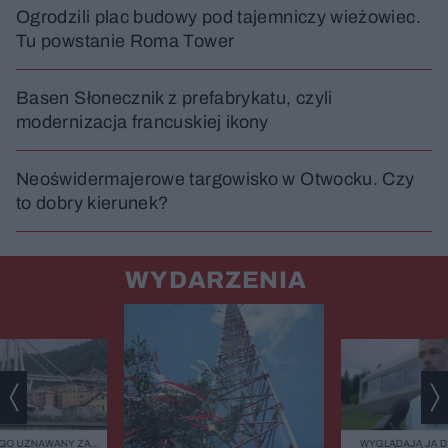
Ogrodzili plac budowy pod tajemniczy wieżowiec.
Tu powstanie Roma Tower
Basen Słonecznik z prefabrykatu, czyli
modernizacja francuskiej ikony
Neoświdermajerowe targowisko w Otwocku. Czy
to dobry kierunek?
WYDARZENIA
GO UZNAWANY ZA
WYGLĄDAJĄ JA 