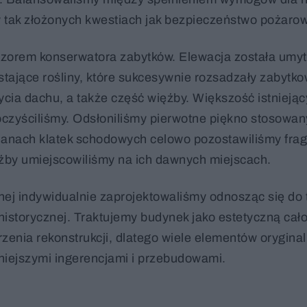
 w tak złożonych kwestiach jak bezpieczeństwo pożaro
adzorem konserwatora zabytków. Elewacja została umyt
stające rośliny, które sukcesywnie rozsadzały zabytk
cia dachu, a także część więźby. Większość istniejąc
czyściliśmy. Odsłoniliśmy pierwotne piękno stosowa
ścianach klatek schodowych celowo pozostawiliśmy fra
źby umiejscowiliśmy na ich dawnych miejscach.
lnej indywidualnie zaprojektowaliśmy odnosząc się do 
istorycznej. Traktujemy budynek jako estetyczną cało
zenia rekonstrukcji, dlatego wiele elementów orygina
iejszymi ingerencjami i przebudowami.