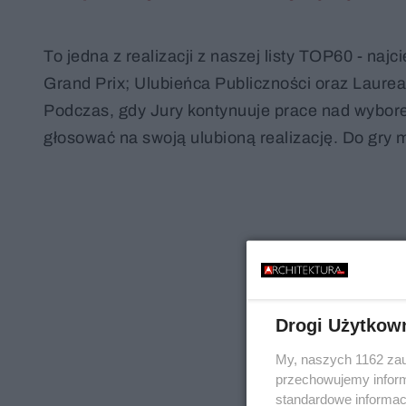
To jedna z realizacji z naszej listy TOP60 - na
Grand Prix; Ulubieńca Publiczności oraz Laurea
Podczas, gdy Jury kontynuuje prace nad wyborem 
głosować na swoją ulubioną realizację. Do gry m
Drogi Użytkow
My, naszych 1162 zau
przechowujemy informa
standardowe informac