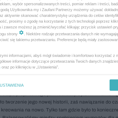
klam, wybór spersonalizowanych treści, pomiar reklam i treści, bad
 zgodą Użytkownika my i Zaufani Partnerzy możemy używać dokład
az aktywnie skanować charakterystykę urządzenia do celów identyfi
ść, prosimy o zgodę na korzystanie z tych technologii poprzez klikn
a i zawsze możesz ją zmienić/wycofać klikając przycisk ustawień pr
Klasztor Wrocław. Założenia Autorskie
ogu strony
. Niektóre rodzaje przetwarzania danych nie wymagaj
iwić się takiemu przetwarzaniu. Preferencje będą miały zastosowanie
IX wieczny, neogotycki gmach z cegły który zaadapt
szymi informacjami, abyś mógł świadomie i komfortowo korzystać z
nek tynkowany z elementami ceglanymi, zwany Marian
gółowe informacje dotyczące przetwarzania Twoich danych znajdzi
owce. Obiekty otulone są zabytkowym parkiem, który
s
oraz po kliknięciu w „Ustawienia”.
USTAWIENIA
 użytek oryginalnych mieszkanek klasztoru – sióstr
tapu projektowego jak i realizacji była minimalna in
ło tworzenie jego nowej historii, zaś nawiązanie do c
 kreowania na nowo. Tylko tam gdzie było to konieczn
ki. Balansowaliśmy między spełnieniem wymogów dla 