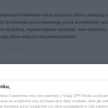
jciekawszych obiektów lub przestrzeni, które zawalczą 
ta Środowiska przyznawanego przez architektów i arch
tej jednej, najważniejszej realizacji, nasi czytelnic
ogą także włączyć się profesjonaliści!
niku,
fanych partnerów oraz inne podmioty z Grupy ZPR Media uzyskujem
cje na urządzeniu oraz przetwarzamy dane osobowe, takie jak unika
je wysyłane przez urządzenie czy dane przeglądania w celu zapewn