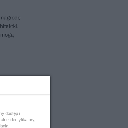
o nagrodę
itektki.
y mogą
y dostęp i
lne identyfikatory,
iania