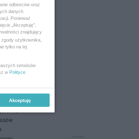
anie odbiorców oraz
nych danych
kacji. Ponieważ
ięcie „Akceptuję”.
ywatności znajdujący
ą zgody użytkownika,
 tylko na tej
owaliśmy
 naszych serwisów
um, gdzie
esz w
Polityce
Akceptuję
gerencja w
zasów
e
nowej