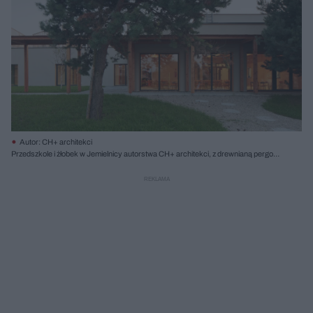
Autor: CH+ architekci
Przedszkole i żłobek w Jemielnicy autorstwa CH+ architekci, z drewnianą pergolą
oraz dużymi oknami ukazującymi wnętrze z dziecięcymi meblami. Obiekt,
zgłoszony do konkursu Życie w Architekturze 2025, stanowi ważny przykład
dobrej praktyki w projektowaniu architektury dla dzieci na łamach Architektura
Murator Plus.