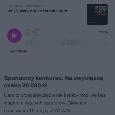
PODCAST ARCHITEKTONICZNY
Umysł, ciało, natura i architektura
G
P
P
P
-
59:39
r
r
r
o
a
z
z
j
z
e
e
w
w
o
i
i
s
ń
ń
t
1
1
0
0
a
s
s
ł
d
d
y
o
o
c
t
p
Sponsorzy konkursu. Na zwycięzcę
u
r
z
ł
z
a
czeka 20 000 zł
u
o
s
d
u
Â
Całe to przedsięwzięcie nie byłoby możliwe bez
wsparcia naszych partnerów. Głównym
sponsorem 10. edycji ŻYCIA W