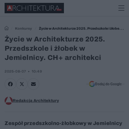
Konkursy
Życie w Architekturze 2025. Przedszkole i żłobek w
Jemielnicy. CH+ architekci
Życie w Architekturze 2025.
Przedszkole i żłobek w
Jemielnicy. CH+ architekci
2025-08-07
10:49
Dodaj do Google
Redakcja Architektury
Zespół przedszkolno-żłobkowy w Jemielnicy