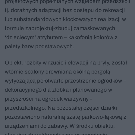
projektowych popełnianych względem przedszkoli
tj. doraźnych adaptacji bez dostępu do rekreacji
lub substandardowych klockowatych realizacji w
formule zaprojektuj-zbuduj zamaskowanych
‘dziecięcym’ atrybutem – kakofonią kolorów z
palety barw podstawowych.
Obiekt, rozbity w rzucie i elewacji na bryły, został
wtórnie scalony drewniana okólną pergolą
wytyczającą półotwarte przestrzenie ogródków –
dekoracyjnego dla żłobka i planowanego w
przyszłości na ogródek warzywny -
przedszkolnego. Na pozostałej części działki
pozostawiono naturalną szatę parkowo-łąkową z
urządzeniami do zabawy. W środku obiektu,
stosując charakterystyczne przesunięcie,