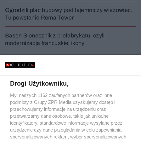
Ogrodzili plac budowy pod tajemniczy wieżowiec.
Tu powstanie Roma Tower
Basen Słonecznik z prefabrykatu, czyli
modernizacja francuskiej ikony
Neoświdermajerowe targowisko w Otwocku. Czy
to dobry kierunek?
Drogi Użytkowniku,
WYDARZENIA
My, naszych 1162 zaufanych partnerów oraz inne
podmioty z Grupy ZPR Media uzyskujemy dostęp i
przechowujemy informacje na urządzeniu oraz
przetwarzamy dane osobowe, takie jak unikalne
identyfikatory, standardowe informacje wysyłane przez
urządzenie czy dane przeglądania w celu zapewniania
spersonalizowanych reklam, wybór spersonalizowanych