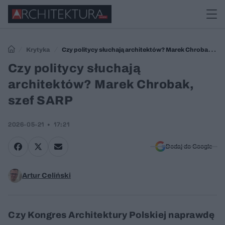
Krytyka
Czy politycy słuchają architektów? Marek Chrobak,
szef SARP
Czy politycy słuchają
architektów? Marek Chrobak,
szef SARP
2026-05-21
17:21
Dodaj do Google
Artur Celiński
Czy Kongres Architektury Polskiej naprawdę