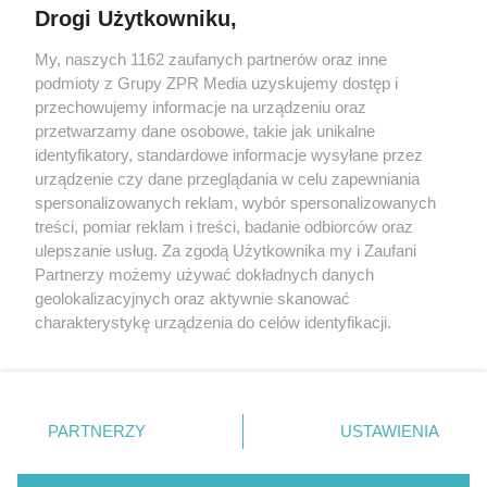
Drogi Użytkowniku,
Żaden utwór zamieszczony w serwisie nie może być powielany i
My, naszych 1162 zaufanych partnerów oraz inne
rozpowszechniany lub dalej rozpowszechniany w jakikolwiek sposób
podmioty z Grupy ZPR Media uzyskujemy dostęp i
(w tym także elektroniczny lub mechaniczny) na jakimkolwiek polu
przechowujemy informacje na urządzeniu oraz
eksploatacji w jakiejkolwiek formie, włącznie z umieszczaniem w
Internecie bez pisemnej zgody właściciela praw. Jakiekolwiek użycie
przetwarzamy dane osobowe, takie jak unikalne
lub wykorzystanie utworów w całości lub w części z naruszeniem
identyfikatory, standardowe informacje wysyłane przez
prawa, tzn. bez właściwej zgody, jest zabronione pod groźbą kary i
urządzenie czy dane przeglądania w celu zapewniania
może być ścigane prawnie.
spersonalizowanych reklam, wybór spersonalizowanych
treści, pomiar reklam i treści, badanie odbiorców oraz
ulepszanie usług. Za zgodą Użytkownika my i Zaufani
Partnerzy możemy używać dokładnych danych
geolokalizacyjnych oraz aktywnie skanować
charakterystykę urządzenia do celów identyfikacji.
O nas
Ponieważ cenimy Twoją prywatność, prosimy o zgodę na
korzystanie z tych technologii poprzez kliknięcie
Informacje prawne
„Akceptuję”. Zgoda jest dobrowolna i zawsze możesz ją
zmienić/wycofać klikając przycisk ustawień prywatności
Nasze serwisy
PARTNERZY
USTAWIENIA
znajdujący się w lewym dolnym rogu strony
. Niektóre
© 2026 Grupa ZPR Media
rodzaje przetwarzania danych nie wymagają zgody