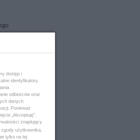
nego
ganizowała
nstrukcji
odnictwem
ego
tanie się
y dostęp i
lne identyfikatory,
hów
iania
anie odbiorców oraz
nych danych
kacji. Ponieważ
ięcie „Akceptuję”.
ywatności znajdujący
ą zgody użytkownika,
 tylko na tej