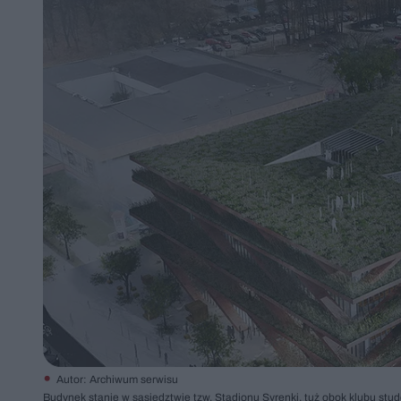
Autor: Archiwum serwisu
Budynek stanie w sąsiedztwie tzw. Stadionu Syrenki, tuż obok klubu stu