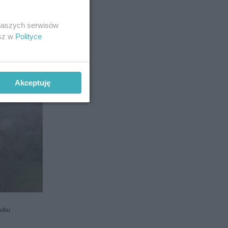
 naszych serwisów
esz w
Polityce
Akceptuję
lubu