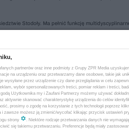
edztwie Stodoły. Ma pełnić funkcję multidyscyplinar
ch technologii. Konkurs na jego projekt uczelnia zor
esława Stelmacha, proponując obiekt o wyrazistej ko
otwarte na otoczenie zielone tarasy. Jury pod przew
niku,
udynek będzie nawiązywać do kolorystyki historyczn
 pobliskiego Pola Mokotowskiego. Jak uzasadniało, s
fanych partnerów oraz inne podmioty z Grupy ZPR Media uzyskujem
cje na urządzeniu oraz przetwarzamy dane osobowe, takie jak unika
, ale spełni też wysokie kryteria jakościowe dla gmac
je wysyłane przez urządzenie czy dane przeglądania w celu zapewn
pną przestrzeń publiczną.
klam, wybór spersonalizowanych treści, pomiar reklam i treści, bad
 zgodą Użytkownika my i Zaufani Partnerzy możemy używać dokład
az aktywnie skanować charakterystykę urządzenia do celów identyfi
ść, prosimy o zgodę na korzystanie z tych technologii poprzez klikn
a i zawsze możesz ją zmienić/wycofać klikając przycisk ustawień pr
ogu strony
. Niektóre rodzaje przetwarzania danych nie wymagaj
iwić się takiemu przetwarzaniu. Preferencje będą miały zastosowanie