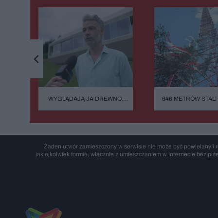
WYGLĄDAJĄ JA DREWNO,
646 METRÓW STALI 
ZIELEŃ, KAMIEŃ. SYSTEMY
BŁĄD - "POWALIŁA G
FASADOWE, NOWOŚĆ FIRMY
GŁUPOTA"
BUDMAT. "MARZYMY O TYM,
ŻEBY JEDNAK ODRÓŻNIĆ OD
SĄSIADÓW"
Żaden utwór zamieszczony w serwisie nie może być powielany i r
jakiejkolwiek formie, włącznie z umieszczaniem w Internecie bez pis