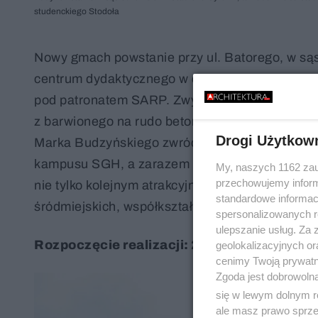
studenckiego Stodoła
Nowy gmach powstanie przy ul. Batorego, w sąsi
centrum dydaktycznego w dziedzinie tzw. wysoki
pod patronatem SARP. Zwyciężyła pracownia Bol
z barwionego na rudo betonu, która tworzyć ma 
Drogi Użytkow
Marka Budzyńskiego zwróciło m.in. uwagę, że b
kampusu SGH, a zarazem wpisze się w charakter
My, naszych 1162 zau
przechowujemy informa
nie tylko kolejnym atrakcyjnym obiektem uczelni
standardowe informac
śródmiejskich, współkształtujących ogólnodostę
spersonalizowanych re
ulepszanie usług. Za
Rozpoczęcie realizacji: 2018
geolokalizacyjnych or
cenimy Twoją prywatno
Zgoda jest dobrowoln
się w lewym dolnym r
ale masz prawo sprzec