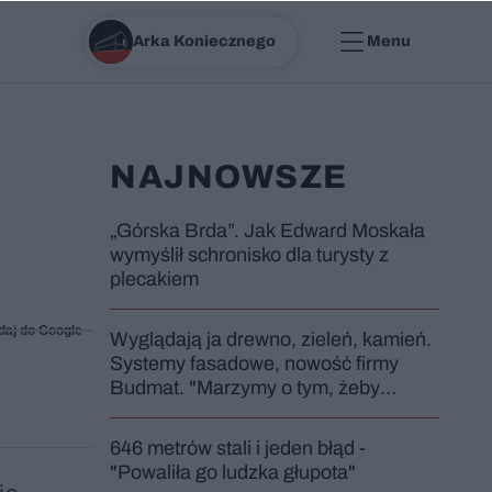
Arka Koniecznego
Menu
NAJNOWSZE
„Górska Brda”. Jak Edward Moskała
wymyślił schronisko dla turysty z
plecakiem
daj do Google
Wyglądają ja drewno, zieleń, kamień.
Systemy fasadowe, nowość firmy
Budmat. "Marzymy o tym, żeby
jednak odróżnić od sąsiadów"
646 metrów stali i jeden błąd -
"Powaliła go ludzka głupota"