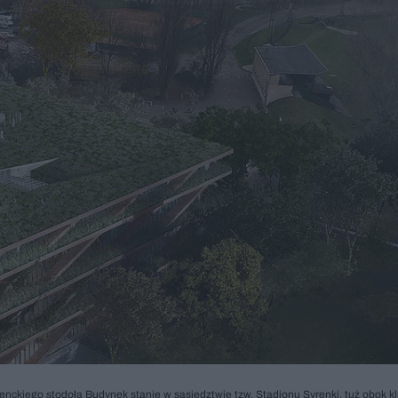
denckiego stodoła Budynek stanie w sąsiedztwie tzw. Stadionu Syrenki, tuż obok k