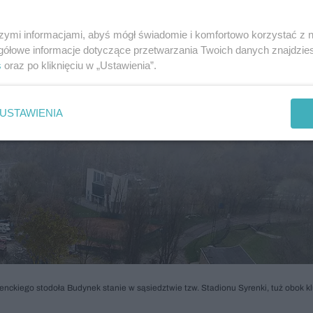
szymi informacjami, abyś mógł świadomie i komfortowo korzystać z
gółowe informacje dotyczące przetwarzania Twoich danych znajdzi
s
oraz po kliknięciu w „Ustawienia”.
USTAWIENIA
denckiego stodoła Budynek stanie w sąsiedztwie tzw. Stadionu Syrenki, tuż obok k