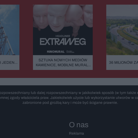
SZTUKA NOWYCH MEDIÓW
I JEDEN
36 MILIONÓW Z
KAMIENICE, MOBILNE MURALE
O LUDZKA
ASFALTU. DLA
I NIESKOŃCZONOŚĆ.
TEJ AUTOSTRA
EXTRAWEG GWIAZDĄ
DRO
KINOMURALU 2026
ozpowszechniany lub dalej rozpowszechniany w jakikolwiek sposób (w tym także e
emnej zgody właściciela praw. Jakiekolwiek użycie lub wykorzystanie utworów w cał
zabronione pod groźbą kary i może być ścigane prawnie.
O nas
Reklama