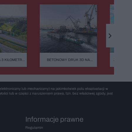
A 3 KILOMETRY
BETONOWY DRUK 3D NA
Z TEKTUR
CZEGO REMONT
BAŁTYKU. TA BUDOWA NIE
NAWET KA
DY JEST TAK
ZASYPIA ANI NA MINUTĘ
EKOLOG
GI?
ARCHIT
ŚWIĘT
SHIGER
ROZCZ
lektroniczny lub mechaniczny) na jakimkolwiek polu eksploatacji w
Z
ości lub w części z naruszeniem prawa, tzn. bez właściwej zgody, jest
Informacje prawne
Regulamin