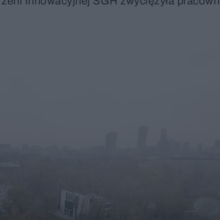
trzeni Innowacyjnej SGH zwyciężyła pracown