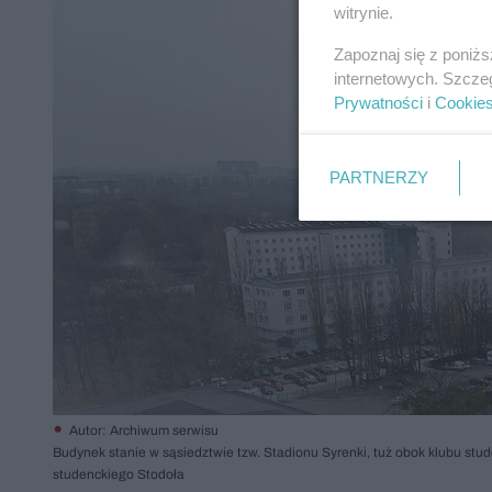
witrynie.
Zapoznaj się z poniż
internetowych. Szcze
Prywatności
i
Cookie
PARTNERZY
Autor: Archiwum serwisu
Budynek stanie w sąsiedztwie tzw. Stadionu Syrenki, tuż obok klubu stu
studenckiego Stodoła