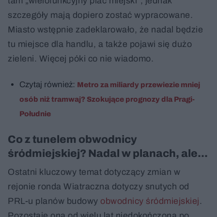
tam „wielofunkcyjny plac miejski”, jednak
szczegóły mają dopiero zostać wypracowane.
Miasto wstępnie zadeklarowało, że nadal będzie
tu miejsce dla handlu, a także pojawi się dużo
zieleni. Więcej póki co nie wiadomo.
Czytaj również:
Metro za miliardy przewiezie mniej
osób niż tramwaj? Szokujące prognozy dla Pragi-
Południe
Co z tunelem obwodnicy
śródmiejskiej? Nadal w planach, ale...
Ostatni kluczowy temat dotyczący zmian w
rejonie ronda Wiatraczna dotyczy snutych od
PRL-u planów budowy
obwodnicy śródmiejskiej
.
Pozostaje ona od wielu lat niedokończona po