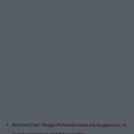
Sprawdź też:
Praga-Południe stale się dogęszcza. A
to już najgęstsza dzielnica stolicy