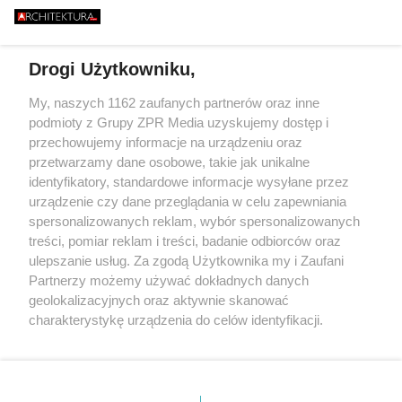
GO RUNĄŁ PODCZAS
FASADOWE, NOWO
646 METRÓW STALI I JEDEN
BURZY?
BUDMAT. "MARZYM
BŁĄD - "POWALIŁA GO LUDZKA
ŻEBY JEDNAK ODR
SĄSIADÓW
GŁUPOTA"
Drogi Użytkowniku,
Żaden utwór zamieszczony w serwisie nie może być powielany i
My, naszych 1162 zaufanych partnerów oraz inne
rozpowszechniany lub dalej rozpowszechniany w jakikolwiek sposób
podmioty z Grupy ZPR Media uzyskujemy dostęp i
(w tym także elektroniczny lub mechaniczny) na jakimkolwiek polu
przechowujemy informacje na urządzeniu oraz
eksploatacji w jakiejkolwiek formie, włącznie z umieszczaniem w
Internecie bez pisemnej zgody właściciela praw. Jakiekolwiek użycie
przetwarzamy dane osobowe, takie jak unikalne
lub wykorzystanie utworów w całości lub w części z naruszeniem
identyfikatory, standardowe informacje wysyłane przez
prawa, tzn. bez właściwej zgody, jest zabronione pod groźbą kary i
urządzenie czy dane przeglądania w celu zapewniania
może być ścigane prawnie.
spersonalizowanych reklam, wybór spersonalizowanych
treści, pomiar reklam i treści, badanie odbiorców oraz
ulepszanie usług. Za zgodą Użytkownika my i Zaufani
Partnerzy możemy używać dokładnych danych
geolokalizacyjnych oraz aktywnie skanować
charakterystykę urządzenia do celów identyfikacji.
O nas
Ponieważ cenimy Twoją prywatność, prosimy o zgodę na
korzystanie z tych technologii poprzez kliknięcie
Informacje prawne
„Akceptuję”. Zgoda jest dobrowolna i zawsze możesz ją
zmienić/wycofać klikając przycisk ustawień prywatności
Nasze serwisy