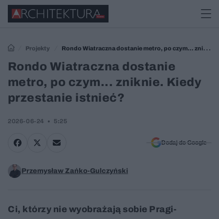
Projekty
Rondo Wiatraczna dostanie metro, po czym... zniknie.
Kiedy przestanie istnieć?
Rondo Wiatraczna dostanie
metro, po czym... zniknie. Kiedy
przestanie istnieć?
2026-06-24
5:25
Dodaj do Google
Przemysław Zańko-Gulczyński
Ci, którzy nie wyobrażają sobie Pragi-