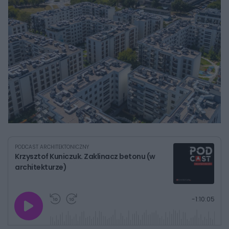
PODCAST ARCHITEKTONICZNY
Krzysztof Kuniczuk. Zaklinacz betonu (w
architekturze)
G
P
P
P
-
1:10:05
r
r
r
o
a
z
z
j
z
e
e
w
w
o