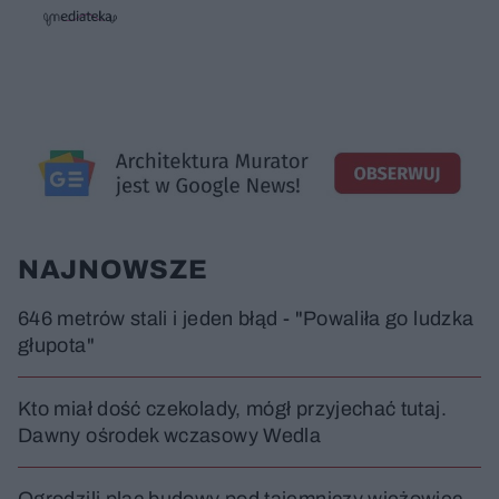
i
i
s
ń
ń
t
1
1
0
0
a
s
s
ł
d
d
y
o
o
c
t
p
u
r
z
ł
z
a
u
o
s
d
u
Â
NAJNOWSZE
646 metrów stali i jeden błąd - "Powaliła go ludzka
głupota"
Kto miał dość czekolady, mógł przyjechać tutaj.
Dawny ośrodek wczasowy Wedla
Ogrodzili plac budowy pod tajemniczy wieżowiec.