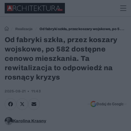
Realizacje
Od fabryki szkła, przez koszary wojskowe, po 582
dostępne cenowo mieszkania. Ta rewitalizacja to odpowiedź na
Od fabryki szkła, przez koszary
rosnący kryzys
wojskowe, po 582 dostępne
cenowo mieszkania. Ta
rewitalizacja to odpowiedź na
rosnący kryzys
2025-08-21
11:43
Dodaj do Google
Karolina Krasny