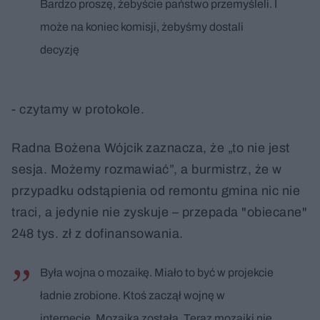
Bardzo proszę, żebyście państwo przemyśleli. I
może na koniec komisji, żebyśmy dostali
decyzję
- czytamy w protokole.
Radna Bożena Wójcik zaznacza, że „to nie jest
sesja. Możemy rozmawiać”, a burmistrz, że w
przypadku odstąpienia od remontu gmina nic nie
traci, a jedynie nie zyskuje – przepada "obiecane"
248 tys. zł z dofinansowania.
Była wojna o mozaikę. Miało to być w projekcie
ładnie zrobione. Ktoś zaczął wojnę w
internecie. Mozaika została. Teraz mozaiki nie