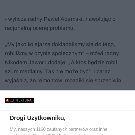
- wylicza radny Paweł Adamski, nawołując o
racjonalną ocenę problemu.
„My jako kolejarze dokładaliśmy się do tego,
robiliśmy w czynie społecznym” – mówi radny
Nikodem Jawor i dodaje: „A ktoś będzie robił
szum medialny. Tak nie może być”. I zaraz
wyjaśnia, że remontowi mozaiki się sprzeciwia.
Drogi Użytkowniku,
My, naszych 1160 zaufanych partnerów oraz inne