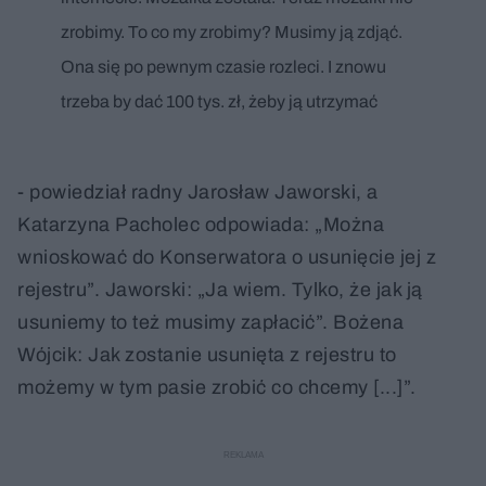
zrobimy. To co my zrobimy? Musimy ją zdjąć.
Ona się po pewnym czasie rozleci. I znowu
trzeba by dać 100 tys. zł, żeby ją utrzymać
- powiedział radny Jarosław Jaworski, a
Katarzyna Pacholec odpowiada: „Można
wnioskować do Konserwatora o usunięcie jej z
rejestru”. Jaworski: „Ja wiem. Tylko, że jak ją
usuniemy to też musimy zapłacić”. Bożena
Wójcik: Jak zostanie usunięta z rejestru to
możemy w tym pasie zrobić co chcemy [...]”.