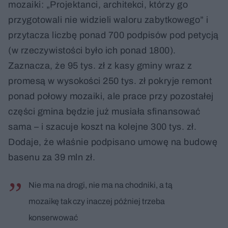
mozaiki: „Projektanci, architekci, którzy go
przygotowali nie widzieli waloru zabytkowego” i
przytacza liczbę ponad 700 podpisów pod petycją
(w rzeczywistości było ich ponad 1800).
Zaznacza, że 95 tys. zł z kasy gminy wraz z
promesą w wysokości 250 tys. zł pokryje remont
ponad połowy mozaiki, ale prace przy pozostałej
części gmina będzie już musiała sfinansować
sama – i szacuje koszt na kolejne 300 tys. zł.
Dodaje, że właśnie podpisano umowę na budowę
basenu za 39 mln zł.
Nie ma na drogi, nie ma na chodniki, a tą
mozaikę tak czy inaczej później trzeba
konserwować