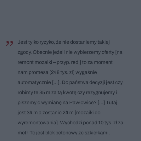
Jest tylko ryzyko, że nie dostaniemy takiej
zgody. Obecnie jeżeli nie wybierzemy oferty [na
remont mozaiki – przyp. red.] to za moment
nam promesa [248 tys. zł] wygaśnie
automatycznie […]. Do państwa decyzji jest czy
robimy te 35 m za tą kwotę czy rezygnujemy i
piszemy o wymianę na Pawłowice? […] Tutaj
jest 34 m a zostanie 24 m [mozaiki do
wyremontowania]. Wychodzi ponad 10 tys. zł za
metr. To jest blok betonowy ze szkiełkami.