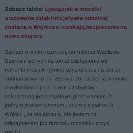
Zobacz także:
Łysogórskie mozaiki
uratowane dzięki inicjatywie oddolnej
zostaną w Wojniczu - czekają bezpiecznie na
nowe miejsce
Zapisano w nim rozmowę burmistrza Wacława
Szarka i radnych na temat odstąpienia od
remontu mozaiki (gmina uzyskała już na ten cel
dofinansowanie ok. 250 tys. zł) i złożenia wniosku
o wykreślenie jej z rejestru zabytków -
zakończoną jednomyślnym głosowaniem (z
jednym głosem wstrzymującym się radnej B.
Wójcik: „Ja nie głosuję, ale jestem za
odstąpieniem [od remontu mozaiki – przyp.
red.]”).