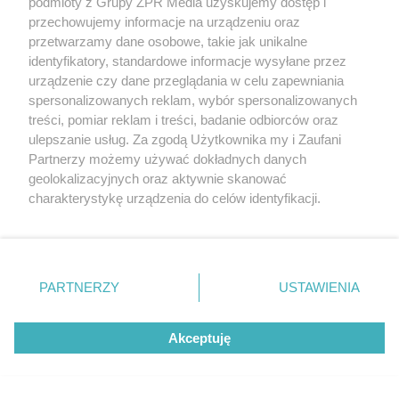
podmioty z Grupy ZPR Media uzyskujemy dostęp i
przechowujemy informacje na urządzeniu oraz
przetwarzamy dane osobowe, takie jak unikalne
identyfikatory, standardowe informacje wysyłane przez
urządzenie czy dane przeglądania w celu zapewniania
spersonalizowanych reklam, wybór spersonalizowanych
treści, pomiar reklam i treści, badanie odbiorców oraz
ulepszanie usług. Za zgodą Użytkownika my i Zaufani
Partnerzy możemy używać dokładnych danych
geolokalizacyjnych oraz aktywnie skanować
charakterystykę urządzenia do celów identyfikacji.
Ponieważ cenimy Twoją prywatność, prosimy o zgodę na
korzystanie z tych technologii poprzez kliknięcie
„Akceptuję”. Zgoda jest dobrowolna i zawsze możesz ją
zmienić/wycofać klikając przycisk ustawień prywatności
PARTNERZY
USTAWIENIA
znajdujący się w lewym dolnym rogu strony
. Niektóre
rodzaje przetwarzania danych nie wymagają zgody
Akceptuję
użytkownika, ale masz prawo sprzeciwić się takiemu
przetwarzaniu. Preferencje będą miały zastosowanie tylko
na tej witrynie.