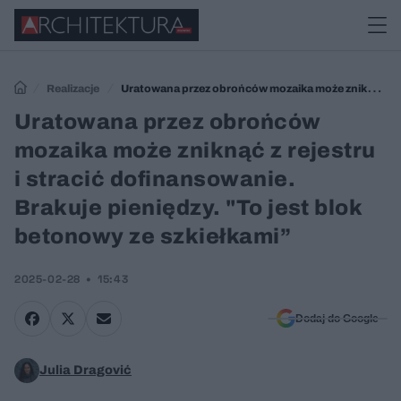
Realizacje
Uratowana przez obrońców mozaika może zniknąć z
rejestru i stracić dofinansowanie. Brakuje pieniędzy. "To jest blok
Uratowana przez obrońców
betonowy ze szkiełkami”
mozaika może zniknąć z rejestru
i stracić dofinansowanie.
Brakuje pieniędzy. "To jest blok
betonowy ze szkiełkami”
2025-02-28
15:43
Dodaj do Google
Julia Dragović