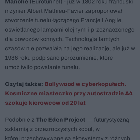
Manche
(Eurotunnel) - już w 1802 roku francuski
inżynier Albert Mathieu-Favier zaproponował
stworzenie tunelu łączącego Francję i Anglię,
oświetlanego lampami olejnymi i przeznaczonego
dla powozów konnych. Technologia tamtych
czasów nie pozwalała na jego realizację, ale już w
1986 roku podpisano porozumienie, które
umożliwiło powstanie tunelu.
Czytaj także:
Bollywood w cyberkopułach.
Kosmiczne miasteczko przy autostradzie A4
szokuje kierowców od 20 lat
Podobnie z
The Eden Project
— futurystyczną
szklarnią z przezroczystych kopuł, w
której przechowywane są ekosystemy z różnych