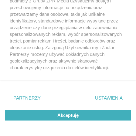
podmioty z Grupy ZPR Media uzyskujemy dostęp i
przechowujemy informacje na urządzeniu oraz
przetwarzamy dane osobowe, takie jak unikalne
identyfikatory, standardowe informacje wysyłane przez
urządzenie czy dane przeglądania w celu zapewniania
spersonalizowanych reklam, wybór spersonalizowanych
treści, pomiar reklam i treści, badanie odbiorców oraz
ulepszanie usług. Za zgodą Użytkownika my i Zaufani
Partnerzy możemy używać dokładnych danych
geolokalizacyjnych oraz aktywnie skanować
charakterystykę urządzenia do celów identyfikacji.
Ponieważ cenimy Twoją prywatność, prosimy o zgodę na
korzystanie z tych technologii poprzez kliknięcie
„Akceptuję”. Zgoda jest dobrowolna i zawsze możesz ją
zmienić/wycofać klikając przycisk ustawień prywatności
PARTNERZY
USTAWIENIA
znajdujący się w lewym dolnym rogu strony
. Niektóre
rodzaje przetwarzania danych nie wymagają zgody
Akceptuję
użytkownika, ale masz prawo sprzeciwić się takiemu
przetwarzaniu. Preferencje będą miały zastosowanie tylko
na tej witrynie.