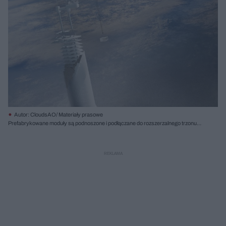
Autor: CloudsAO/ Materiały prasowe
Prefabrykowane moduły są podnoszone i podłączane do rozszerzalnego trzonu,
który następnie jest mocowany do kabla nośnego.