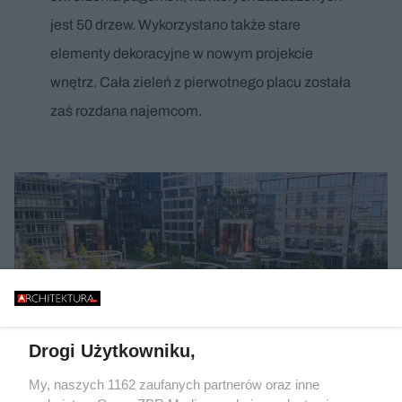
jest 50 drzew. Wykorzystano także stare
elementy dekoracyjne w nowym projekcie
wnętrz. Cała zieleń z pierwotnego placu została
zaś rozdana najemcom.
Drogi Użytkowniku,
My, naszych 1162 zaufanych partnerów oraz inne
Autor: Aleksander Małachowski/ Materiały prasowe