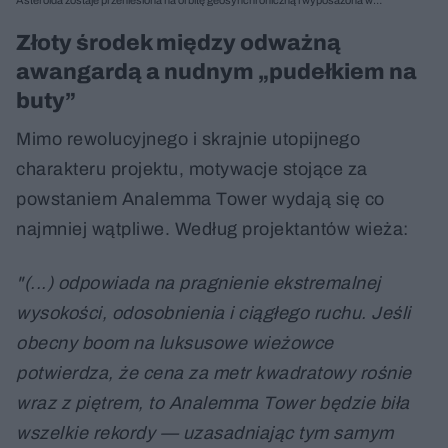
kable nośne, które podtrzymują wieżę zawieszoną poniżej.
Złoty środek między odważną
awangardą a nudnym „pudełkiem na
buty”
Mimo rewolucyjnego i skrajnie utopijnego
charakteru projektu, motywacje stojące za
powstaniem Analemma Tower wydają się co
najmniej wątpliwe. Według projektantów wieża:
"(...) odpowiada na pragnienie ekstremalnej
wysokości, odosobnienia i ciągłego ruchu. Jeśli
obecny boom na luksusowe wieżowce
potwierdza, że cena za metr kwadratowy rośnie
wraz z piętrem, to Analemma Tower będzie biła
wszelkie rekordy — uzasadniając tym samym