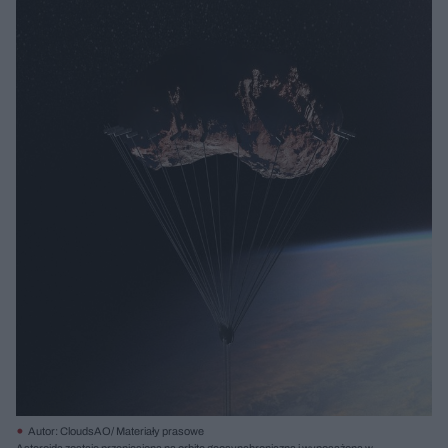
Autor: CloudsAO/ Materiały prasowe
Asteroida zostaje przeniesiona na orbitę geosynchroniczną i wyposażona w