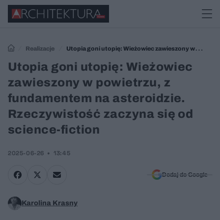
Realizacje
Utopia goni utopię: Wieżowiec zawieszony w
powietrzu, z fundamentem na asteroidzie. Rzeczywistość zaczyna się
Utopia goni utopię: Wieżowiec
od science-fiction
zawieszony w powietrzu, z
fundamentem na asteroidzie.
Rzeczywistość zaczyna się od
science-fiction
2025-06-26
13:45
Dodaj do Google
Karolina Krasny