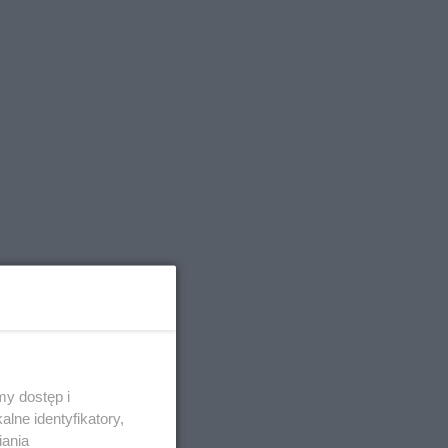
y dostęp i
lne identyfikatory,
iania