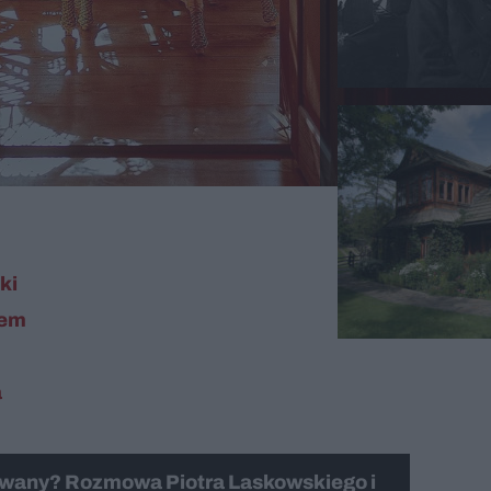
ki
nem
a
owany? Rozmowa Piotra Laskowskiego i