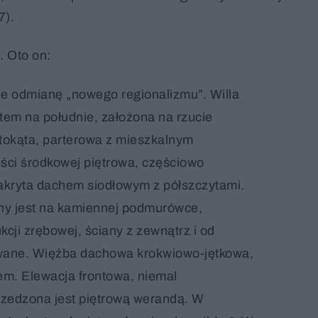
7).
. Oto on:
je odmianę „nowego regionalizmu”. Willa
ntem na południe, założona na rzucie
tokąta, parterowa z mieszkalnym
ci środkowej piętrowa, częściowo
akryta dachem siodłowym z półszczytami.
ny jest na kamiennej podmurówce,
kcji zrębowej, ściany z zewnątrz i od
ane. Więźba dachowa krokwiowo-jętkowa,
tem. Elewacja frontowa, niemal
zedzona jest piętrową werandą. W