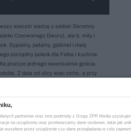
rwszy wieczór siedzę u siebie! Skromny
aleko Czerwonego Dworu), ale b. miły i
ok. Sypialny, jadalny, gabinet i mały
ego porządny pokoik dla Felka i kuchnia.
dla jeszcze jednego ewentualnie gościa.
odoba. Z dala od ulicy więc cicho, a przy
leko od "miasta" Jeszcze muszę się
anina i będzie wszystko w porządku" - pisał
 w liście do matki.
niku,
fanych partnerów oraz inne podmioty z Grupy ZPR Media uzyskujem
cje na urządzeniu oraz przetwarzamy dane osobowe, takie jak unika
je wysyłane przez urządzenie czy dane przeglądania w celu zapewn