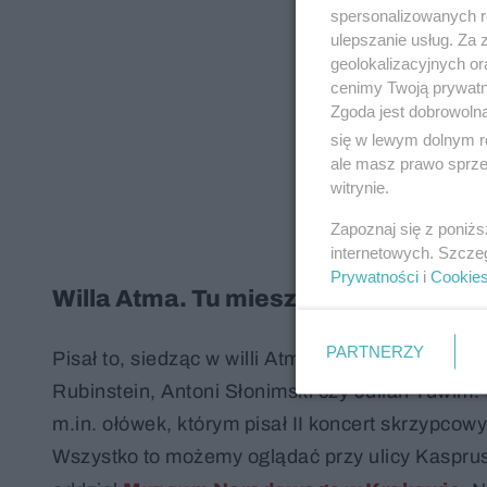
spersonalizowanych re
ulepszanie usług. Za
geolokalizacyjnych or
cenimy Twoją prywatno
Zgoda jest dobrowoln
się w lewym dolnym r
ale masz prawo sprzec
witrynie.
Zapoznaj się z poniż
internetowych. Szcze
Prywatności
i
Cookie
Willa Atma. Tu mieszkał Karol Szym
PARTNERZY
Pisał to, siedząc w willi Atma w Zakopanem. To 
Rubinstein, Antoni Słonimski czy Julian Tuwim.
m.in. ołówek, którym pisał II koncert skrzypcow
Wszystko to możemy oglądać przy ulicy Kaspr