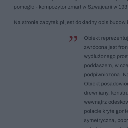
pomogło - kompozytor zmarł w Szwajcarii w 193
Na stronie zabytek.pl jest dokładny opis budowli
Obiekt reprezentu
zwrócona jest fro
wydłużonego pros
poddaszem, w częś
podpiwniczona. N
Obiekt posadowio
drewniany, konstru
wewnątrz odeskow
połacie kryte gon
symetryczna, popr