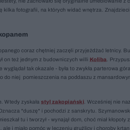
Niestety, nie zachowało się oryginalne umeblowanie z 
kilka fotografii, na których widać wnętrza. Znajdzieci
Zakopanem
opanego coraz chętniej zaczęli przyjeżdżać letnicy. B
ł on też jednym z budowniczych willi
Koliba
. Przypus
 wyglądał tak okazale - była to zwykła parterowa gór
o do niej pomieszczenia na poddaszu z mansardowy
ce. Wtedy zyskała
styl zakopiański
. Wcześniej nie na
. Oznacza "duszę" i pochodzi z sanskrytu. Szymanowski
ieszkał tu i tworzył - wynajął dom, choć miał kłopoty 
ale i miało pomóc w leczeniu gruźlicy i choroby krtani