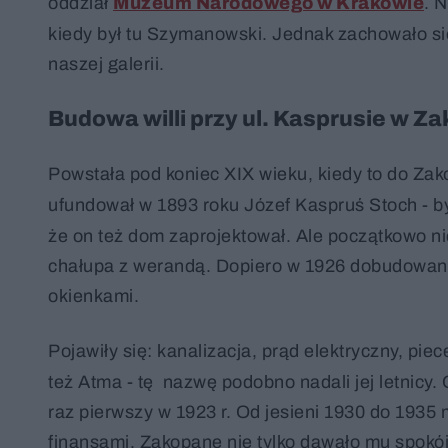
oddział
Muzeum Narodowego w Krakowie
. 
kiedy był tu Szymanowski. Jednak zachowało się 
naszej galerii.
Budowa willi przy ul. Kasprusie w 
Powstała pod koniec XIX wieku, kiedy to do Zak
ufundował w 1893 roku Józef Kaspruś Stoch - by
że on też dom zaprojektował. Ale początkowo nie
chałupa z werandą. Dopiero w 1926 dobudowan
okienkami.
Pojawiły się: kanalizacja, prąd elektryczny, pie
też Atma - tę nazwę podobno nadali jej letnicy
raz pierwszy w 1923 r. Od jesieni 1930 do 1935 m
finansami. Zakopane nie tylko dawało mu spokój, 