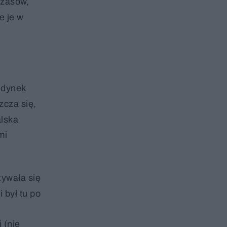
czasów,
e je w
udynek
zcza się,
alska
mi
zywała się
 był tu po
z
 (nie