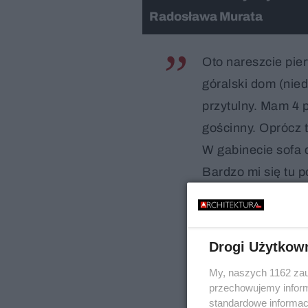
Radosława Murata
Oto nareszcie pie
góralski dom (nied
przytulny. Mam 4 p
gościnny. Oprócz t
W gabinecie sofa 
Bardzo mi się tu p
tym nie bardzo da
zakrzątnąć koło pi
Karol Szymanowski
Drogi Użytkow
My, naszych 1162 zau
przechowujemy informa
standardowe informac