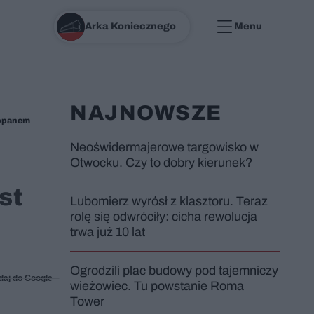
Arka Koniecznego
Menu
NAJNOWSZE
akopanem
Neoświdermajerowe targowisko w
Otwocku. Czy to dobry kierunek?
st
Lubomierz wyrósł z klasztoru. Teraz
rolę się odwróciły: cicha rewolucja
trwa już 10 lat
Ogrodzili plac budowy pod tajemniczy
daj do Google
wieżowiec. Tu powstanie Roma
Tower