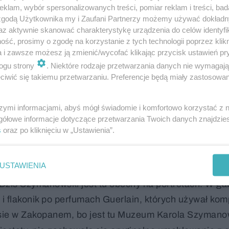
klam, wybór spersonalizowanych treści, pomiar reklam i treści, bad
 zgodą Użytkownika my i Zaufani Partnerzy możemy używać dokład
az aktywnie skanować charakterystykę urządzenia do celów identyfi
ść, prosimy o zgodę na korzystanie z tych technologii poprzez klikn
a i zawsze możesz ją zmienić/wycofać klikając przycisk ustawień pr
ogu strony
. Niektóre rodzaje przetwarzania danych nie wymagaj
iwić się takiemu przetwarzaniu. Preferencje będą miały zastosowanie
szymi informacjami, abyś mógł świadomie i komfortowo korzystać z
gółowe informacje dotyczące przetwarzania Twoich danych znajdzi
s
oraz po kliknięciu w „Ustawienia”.
anowski
USTAWIENIA
tu odwiedzali go Jarosław Iwaszkiewicz, Zofia Nałkow
 Dziś Szymanowski jest tu obecny na portretach. W ga
y i flakonik po perfumach Guerlain, których używał kom
usie w Zakopanem, bo jest tu Muzeum Karola Szymano