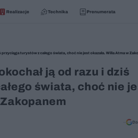
Realizacje
Technika
Prenumerata
ś przyciąga turystów z całego świata, choć nie jest okazała. Willa Atma w Z
kochał ją od razu i dziś
ałego świata, choć nie je
w Zakopanem
Do