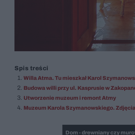
Spis treści
Willa Atma. Tu mieszkał Karol Szymanows
Budowa willi przy ul. Kasprusie w Zakopa
Utworzenie muzeum i remont Atmy
Muzeum Karola Szymanowskiego. Zdjęci
Dom - drewniany czy mur