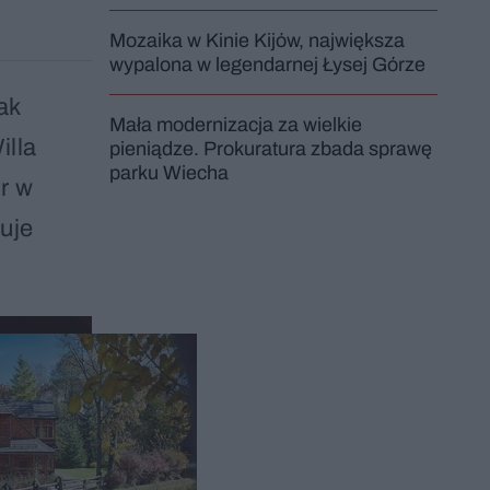
Mozaika w Kinie Kijów, największa
wypalona w legendarnej Łysej Górze
ak
Mała modernizacja za wielkie
illa
pieniądze. Prokuratura zbada sprawę
parku Wiecha
r w
uje