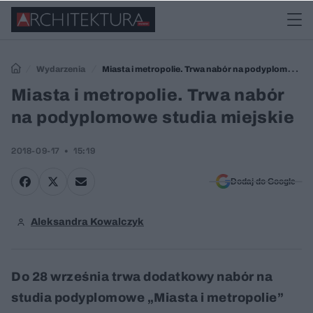
Wydarzenia
Miasta i metropolie. Trwa nabór na podyplomowe
studia miejskie
Miasta i metropolie. Trwa nabór
na podyplomowe studia miejskie
2018-09-17
15:19
Dodaj do Google
Aleksandra Kowalczyk
Do 28 września trwa dodatkowy nabór na
studia podyplomowe „Miasta i metropolie”