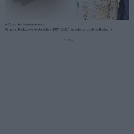
Autor: Archiwum serwisu
Książka „Mistrzowie Architektury 2004-2021” i jej autorzy: Justyna Boduch i
Wojciech Fudala