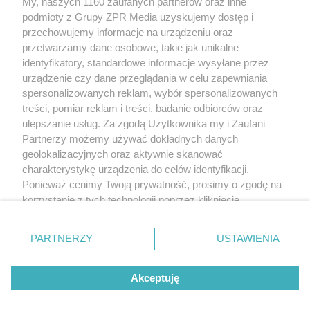
My, naszych 1160 zaufanych partnerów oraz inne
rozpowszechniany lub dalej rozpowszechniany w jakikolwiek sposób (w
podmioty z Grupy ZPR Media uzyskujemy dostęp i
tym także elektroniczny lub mechaniczny) na jakimkolwiek polu
eksploatacji w jakiejkolwiek formie, włącznie z umieszczaniem w
przechowujemy informacje na urządzeniu oraz
Internecie bez pisemnej zgody właściciela praw. Jakiekolwiek użycie lub
przetwarzamy dane osobowe, takie jak unikalne
wykorzystanie utworów w całości lub w części z naruszeniem prawa, tzn.
identyfikatory, standardowe informacje wysyłane przez
bez właściwej zgody, jest zabronione pod groźbą kary i może być ścigane
prawnie.
urządzenie czy dane przeglądania w celu zapewniania
spersonalizowanych reklam, wybór spersonalizowanych
treści, pomiar reklam i treści, badanie odbiorców oraz
ulepszanie usług. Za zgodą Użytkownika my i Zaufani
Partnerzy możemy używać dokładnych danych
geolokalizacyjnych oraz aktywnie skanować
charakterystykę urządzenia do celów identyfikacji.
O nas
Ponieważ cenimy Twoją prywatność, prosimy o zgodę na
korzystanie z tych technologii poprzez kliknięcie
Informacje prawne
„Akceptuję”. Zgoda jest dobrowolna i zawsze możesz ją
Nasze serwisy
zmienić/wycofać klikając przycisk ustawień prywatności
PARTNERZY
USTAWIENIA
znajdujący się w lewym dolnym rogu strony
. Niektóre
© 2026 Grupa ZPR Media
rodzaje przetwarzania danych nie wymagają zgody
Akceptuję
użytkownika, ale masz prawo sprzeciwić się takiemu
przetwarzaniu. Preferencje będą miały zastosowanie tylko
na tej witrynie.