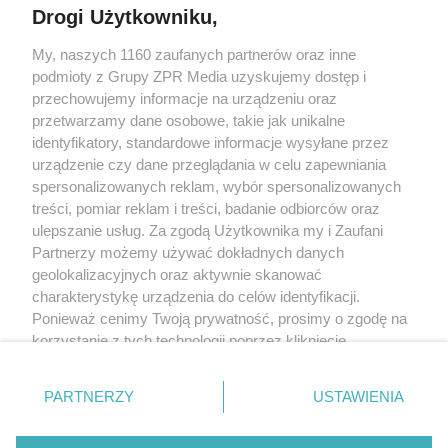
Drogi Użytkowniku,
Żaden utwór zamieszczony w serwisie nie może być powielany i
My, naszych 1160 zaufanych partnerów oraz inne
rozpowszechniany lub dalej rozpowszechniany w jakikolwiek sposób (w
podmioty z Grupy ZPR Media uzyskujemy dostęp i
tym także elektroniczny lub mechaniczny) na jakimkolwiek polu
eksploatacji w jakiejkolwiek formie, włącznie z umieszczaniem w
przechowujemy informacje na urządzeniu oraz
Internecie bez pisemnej zgody właściciela praw. Jakiekolwiek użycie lub
przetwarzamy dane osobowe, takie jak unikalne
wykorzystanie utworów w całości lub w części z naruszeniem prawa, tzn.
identyfikatory, standardowe informacje wysyłane przez
bez właściwej zgody, jest zabronione pod groźbą kary i może być ścigane
prawnie.
urządzenie czy dane przeglądania w celu zapewniania
spersonalizowanych reklam, wybór spersonalizowanych
treści, pomiar reklam i treści, badanie odbiorców oraz
ulepszanie usług. Za zgodą Użytkownika my i Zaufani
Partnerzy możemy używać dokładnych danych
geolokalizacyjnych oraz aktywnie skanować
charakterystykę urządzenia do celów identyfikacji.
O nas
Ponieważ cenimy Twoją prywatność, prosimy o zgodę na
korzystanie z tych technologii poprzez kliknięcie
Informacje prawne
„Akceptuję”. Zgoda jest dobrowolna i zawsze możesz ją
Nasze serwisy
zmienić/wycofać klikając przycisk ustawień prywatności
PARTNERZY
USTAWIENIA
znajdujący się w lewym dolnym rogu strony
. Niektóre
© 2026 Grupa ZPR Media
rodzaje przetwarzania danych nie wymagają zgody