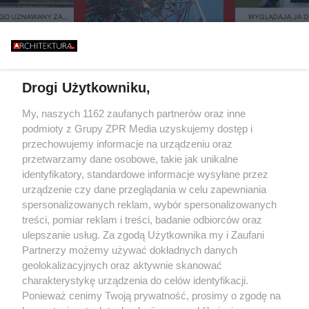
GO UZNAWANY ZA
WYGLĄDAJĄ JA 
ISZCZALNY MOST
ZIELEŃ, KAMIEŃ.
GO RUNĄŁ PODCZAS
FASADOWE, NOWO
646 METRÓW STALI I JEDEN
BURZY?
BUDMAT. "MARZYM
BŁĄD - "POWALIŁA GO LUDZKA
ŻEBY JEDNAK ODR
SĄSIADÓW
GŁUPOTA"
Drogi Użytkowniku,
Żaden utwór zamieszczony w serwisie nie może być powielany i
My, naszych 1162 zaufanych partnerów oraz inne
rozpowszechniany lub dalej rozpowszechniany w jakikolwiek sposób (w
podmioty z Grupy ZPR Media uzyskujemy dostęp i
tym także elektroniczny lub mechaniczny) na jakimkolwiek polu
eksploatacji w jakiejkolwiek formie, włącznie z umieszczaniem w
przechowujemy informacje na urządzeniu oraz
Internecie bez pisemnej zgody właściciela praw. Jakiekolwiek użycie lub
przetwarzamy dane osobowe, takie jak unikalne
wykorzystanie utworów w całości lub w części z naruszeniem prawa, tzn.
identyfikatory, standardowe informacje wysyłane przez
bez właściwej zgody, jest zabronione pod groźbą kary i może być ścigane
prawnie.
urządzenie czy dane przeglądania w celu zapewniania
spersonalizowanych reklam, wybór spersonalizowanych
treści, pomiar reklam i treści, badanie odbiorców oraz
ulepszanie usług. Za zgodą Użytkownika my i Zaufani
Partnerzy możemy używać dokładnych danych
geolokalizacyjnych oraz aktywnie skanować
charakterystykę urządzenia do celów identyfikacji.
O nas
Ponieważ cenimy Twoją prywatność, prosimy o zgodę na