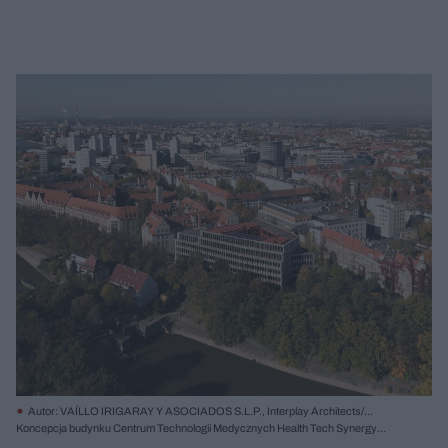
Autor: VAÍLLO IRIGARAY Y ASOCIADOS S.L.P., Interplay Architects/
Materiały prasowe
Koncepcja budynku Centrum Technologii Medycznych Health Tech Synergy
HUB (HTSH) Politechniki Wrocławskiej