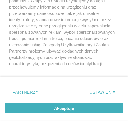
podmioty z Grupy ZPR Media uzyskujemy dostęp i
przechowujemy informacje na urządzeniu oraz
przetwarzamy dane osobowe, takie jak unikalne
identyfikatory, standardowe informacje wysyłane przez
urządzenie czy dane przeglądania w celu zapewniania
spersonalizowanych reklam, wybór spersonalizowanych
Na działce o powierzchni ok. 9 600 m² miał
treści, pomiar reklam i treści, badanie odbiorców oraz
powstać budynek o zwartej zabudowie (ok. 5 100
ulepszanie usług. Za zgodą Użytkownika my i Zaufani
Partnerzy możemy używać dokładnych danych
m² powierzchni zabudowy), mogący obsłużyć do
geolokalizacyjnych oraz aktywnie skanować
1 500 użytkowników jednocześnie. Wnętrze
charakterystykę urządzenia do celów identyfikacji.
musiało być zaprojektowane jako elastyczna
Ponieważ cenimy Twoją prywatność, prosimy o zgodę na
korzystanie z tych technologii poprzez kliknięcie
przestrzeń z możliwością dostosowania do wielu
„Akceptuję”. Zgoda jest dobrowolna i zawsze możesz ją
typów wydarzeń – od rozgrywek sportowych i
zmienić/wycofać klikając przycisk ustawień prywatności
PARTNERZY
USTAWIENIA
zajęć dydaktycznych, przez koncerty i wydarzenia
znajdujący się w lewym dolnym rogu strony
. Niektóre
rodzaje przetwarzania danych nie wymagają zgody
kulturalne, po konferencje i targi. Koncepcja
Akceptuję
użytkownika, ale masz prawo sprzeciwić się takiemu
P2PA została doceniona za
przemyślaną
przetwarzaniu. Preferencje będą miały zastosowanie tylko
organizację funkcji
i umiejętne pogodzenie
na tej witrynie.