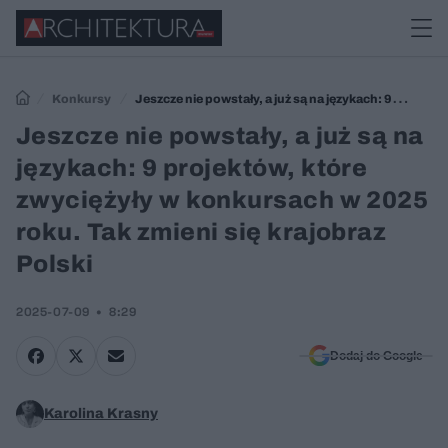
Konkursy
Jeszcze nie powstały, a już są na językach: 9
projektów, które zwyciężyły w konkursach w 2025 roku. Tak zmieni się
Jeszcze nie powstały, a już są na
krajobraz Polski
językach: 9 projektów, które
zwyciężyły w konkursach w 2025
roku. Tak zmieni się krajobraz
Polski
2025-07-09
8:29
Dodaj do Google
Karolina Krasny