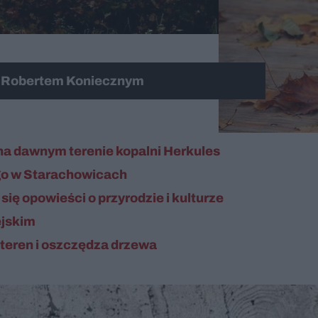
z Robertem Koniecznym
na dawnym terenie kopalni Herkules
go w Starachowicach
ię opowieści o przyrodzie i kulturze
ejskim
 teren i oszczędza drzewa