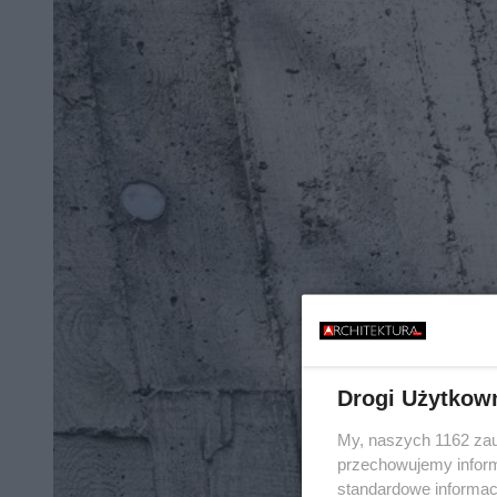
Drogi Użytkow
My, naszych 1162 zau
przechowujemy informa
standardowe informac