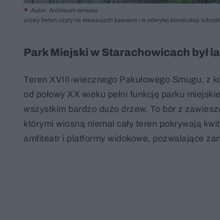
Autor: Archiwum serwisu
urowy beton użyty na elewacjach kawiarni i w odkrytej konstrukcji sch
Park Miejski w Starachowicach był 
Teren XVIII-wiecznego Pakułowego Smugu, z kopa
od połowy XX wieku pełni funkcję parku miejskie
wszystkim bardzo dużo drzew. To bór z zawiesz
którymi wiosną niemal cały teren pokrywają kwit
amfiteatr i platformy widokowe, pozwalające za