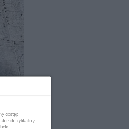
y dostęp i
lne identyfikatory,
iania