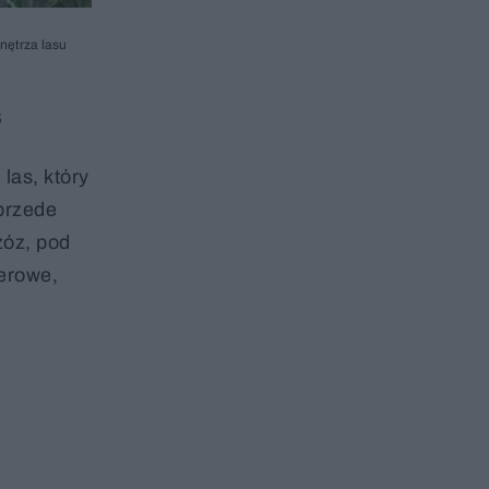
nętrza lasu
s
las, który
 przede
zóz, pod
cerowe,