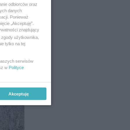
anie odbiorców oraz
nych danych
kacji. Ponieważ
ięcie „Akceptuję”.
ywatności znajdujący
ą zgody użytkownika,
 tylko na tej
 naszych serwisów
esz w
Polityce
Akceptuję