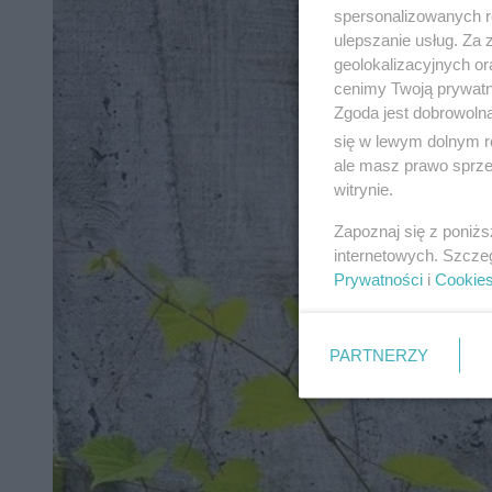
spersonalizowanych re
ulepszanie usług. Za
geolokalizacyjnych or
cenimy Twoją prywatno
Zgoda jest dobrowoln
się w lewym dolnym r
ale masz prawo sprzec
witrynie.
Zapoznaj się z poniż
internetowych. Szcze
Prywatności
i
Cookie
PARTNERZY