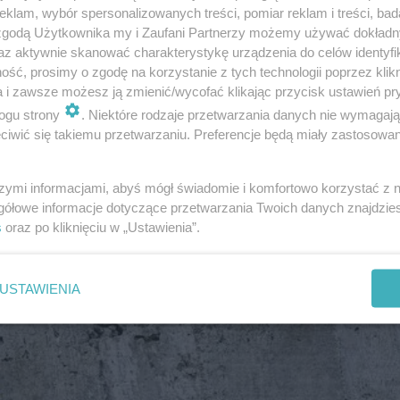
klam, wybór spersonalizowanych treści, pomiar reklam i treści, bad
 zgodą Użytkownika my i Zaufani Partnerzy możemy używać dokład
az aktywnie skanować charakterystykę urządzenia do celów identyfi
ść, prosimy o zgodę na korzystanie z tych technologii poprzez klikn
a i zawsze możesz ją zmienić/wycofać klikając przycisk ustawień pr
ogu strony
. Niektóre rodzaje przetwarzania danych nie wymagaj
iwić się takiemu przetwarzaniu. Preferencje będą miały zastosowanie
szymi informacjami, abyś mógł świadomie i komfortowo korzystać z
gółowe informacje dotyczące przetwarzania Twoich danych znajdzi
s
oraz po kliknięciu w „Ustawienia”.
USTAWIENIA