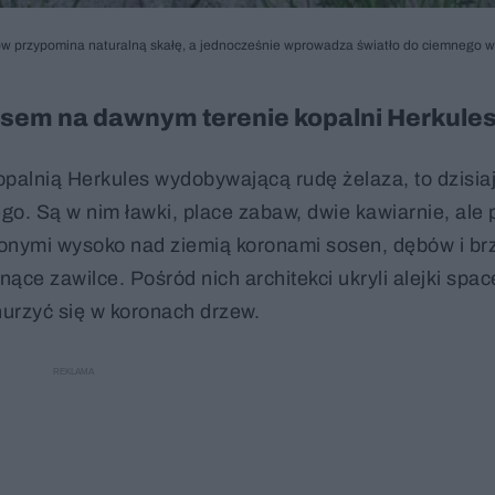
odów przypomina naturalną skałę, a jednocześnie wprowadza światło do ciemnego w
lasem na dawnym terenie kopalni Herkule
lnią Herkules wydobywającą rudę żelaza, to dzisiaj 
go. Są w nim ławki, place zabaw, dwie kawiarnie, ale
onymi wysoko nad ziemią koronami sosen, dębów i br
nące zawilce. Pośród nich architekci ukryli alejki spa
nurzyć się w koronach drzew.