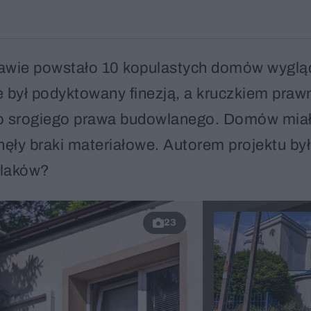
rszawie powstało 10 kopulastych domów wygl
ie był podyktowany finezją, a kruczkiem pra
o srogiego prawa budowlanego. Domów mia
nęły braki materiałowe. Autorem projektu był
pulaków?
23