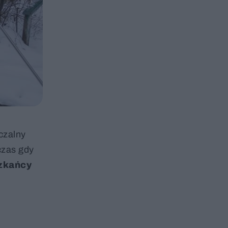
czalny
czas gdy
szkańcy