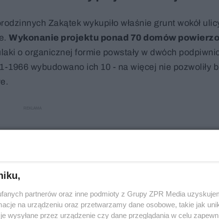
dzinnych Zakątek wykupiło właśnie grunt wokół ulic
ne.
Wykonanie projektu ponad 70 domów powierz
ulaki o organicznej formie powstały w dwóch podpiwn
1-1966 wybudowano ich 10 - na więcej nie pozwoliły b
e.
niku,
fanych partnerów oraz inne podmioty z Grupy ZPR Media uzyskujem
cje na urządzeniu oraz przetwarzamy dane osobowe, takie jak unika
je wysyłane przez urządzenie czy dane przeglądania w celu zapewn