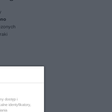
y
ono
iczonych
raki
y dostęp i
lne identyfikatory,
iania