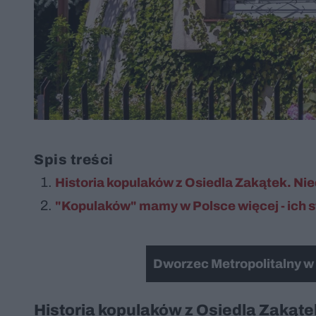
Spis treści
Historia kopulaków z Osiedla Zakątek. Ni
"Kopulaków" mamy w Polsce więcej - ich s
Dworzec Metropolitalny w 
Historia kopulaków z Osiedla Zakąt