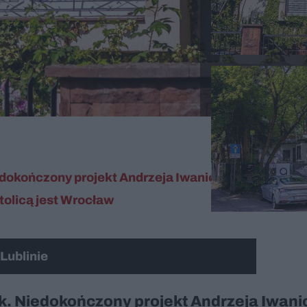
edokończony projekt Andrzeja Iwanickiego
tolicą jest Wrocław
Lublinie
ek. Niedokończony projekt Andrzeja Iwani