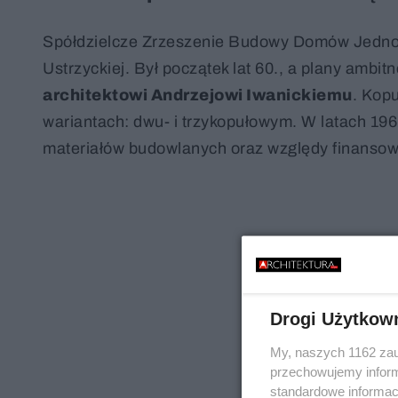
Spółdzielcze Zrzeszenie Budowy Domów Jednoro
Ustrzyckiej. Był początek lat 60., a plany ambit
architektowi Andrzejowi Iwanickiemu
. Kop
wariantach: dwu- i trzykopułowym. W latach 196
materiałów budowlanych oraz względy finansow
Drogi Użytkow
My, naszych 1162 zau
przechowujemy informa
standardowe informac