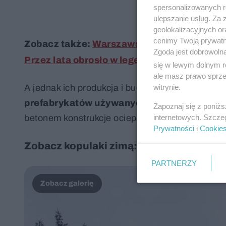
spersonalizowanych re
ulepszanie usług. Za
geolokalizacyjnych or
cenimy Twoją prywatno
Zobacz także:
Warszawskie Osiedle "Przyja
Zgoda jest dobrowoln
Przez lata obrosło w legendy, teraz stanie 
się w lewym dolnym r
ale masz prawo sprzec
witrynie.
A jednak ich produkcja i budowa nie były kosz
prefabrykatów używanych do budowy silos
Zapoznaj się z poniż
internetowych. Szcze
betonem konstrukcje ocieplano pumeksem i tyn
Prywatności
i
Cookie
Zobacz kopulaki zimą:
PARTNERZY