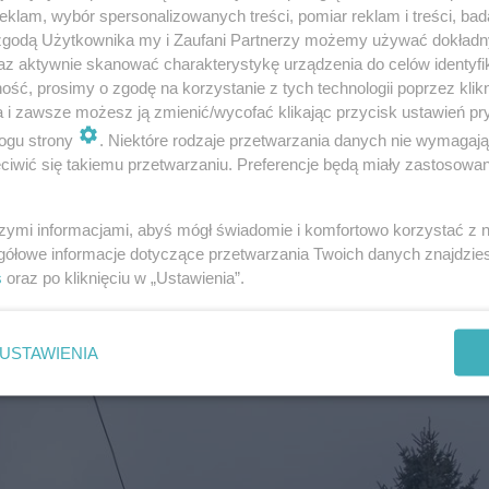
klam, wybór spersonalizowanych treści, pomiar reklam i treści, bad
 zgodą Użytkownika my i Zaufani Partnerzy możemy używać dokład
az aktywnie skanować charakterystykę urządzenia do celów identyfi
ść, prosimy o zgodę na korzystanie z tych technologii poprzez klikn
źń" - to tu mieszkali budowniczowie Pałacu Kult
a i zawsze możesz ją zmienić/wycofać klikając przycisk ustawień pr
się zabytkiem
ogu strony
. Niektóre rodzaje przetwarzania danych nie wymagaj
iwić się takiemu przetwarzaniu. Preferencje będą miały zastosowanie
towne - powstały prawdopodobnie z
przekształconych
ów
. Na jeden dom przypadało 40 prefabrykatów. Zala
szymi informacjami, abyś mógł świadomie i komfortowo korzystać z
gółowe informacje dotyczące przetwarzania Twoich danych znajdzi
kowano.
s
oraz po kliknięciu w „Ustawienia”.
USTAWIENIA