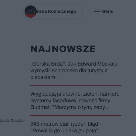
Arka Koniecznego
Menu
NAJNOWSZE
„Górska Brda”. Jak Edward Moskała
wymyślił schronisko dla turysty z
plecakiem
Wyglądają ja drewno, zieleń, kamień.
Systemy fasadowe, nowość firmy
Budmat. "Marzymy o tym, żeby
jednak odróżnić od sąsiadów"
daj do Google
646 metrów stali i jeden błąd -
"Powaliła go ludzka głupota"