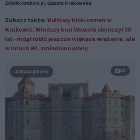
Źródło: krakow.pl, Gazeta Krakowska
Zobacz także:
Kultowy blok-zamek w
Krakowie. Młodszy brat Wawelu skończył 30
lat - mógł robić jeszcze większe wrażenie, ale
w latach 90. zmieniono plany
30