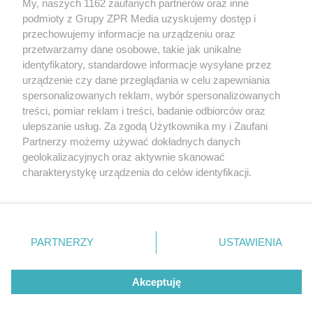
Żaden utwór zamieszczony w serwisie nie może być powielany i
My, naszych 1162 zaufanych partnerów oraz inne
rozpowszechniany lub dalej rozpowszechniany w jakikolwiek sposób
podmioty z Grupy ZPR Media uzyskujemy dostęp i
(w tym także elektroniczny lub mechaniczny) na jakimkolwiek polu
przechowujemy informacje na urządzeniu oraz
eksploatacji w jakiejkolwiek formie, włącznie z umieszczaniem w
Internecie bez pisemnej zgody właściciela praw. Jakiekolwiek użycie
przetwarzamy dane osobowe, takie jak unikalne
lub wykorzystanie utworów w całości lub w części z naruszeniem
identyfikatory, standardowe informacje wysyłane przez
prawa, tzn. bez właściwej zgody, jest zabronione pod groźbą kary i
urządzenie czy dane przeglądania w celu zapewniania
może być ścigane prawnie.
spersonalizowanych reklam, wybór spersonalizowanych
treści, pomiar reklam i treści, badanie odbiorców oraz
ulepszanie usług. Za zgodą Użytkownika my i Zaufani
Partnerzy możemy używać dokładnych danych
geolokalizacyjnych oraz aktywnie skanować
charakterystykę urządzenia do celów identyfikacji.
O nas
Ponieważ cenimy Twoją prywatność, prosimy o zgodę na
korzystanie z tych technologii poprzez kliknięcie
Informacje prawne
„Akceptuję”. Zgoda jest dobrowolna i zawsze możesz ją
zmienić/wycofać klikając przycisk ustawień prywatności
Nasze serwisy
PARTNERZY
USTAWIENIA
znajdujący się w lewym dolnym rogu strony
. Niektóre
© 2026 Grupa ZPR Media
rodzaje przetwarzania danych nie wymagają zgody
Akceptuję
użytkownika, ale masz prawo sprzeciwić się takiemu
przetwarzaniu. Preferencje będą miały zastosowanie tylko