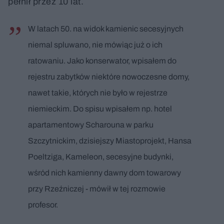
pełnił przez 10 lat.
W latach 50. na widok kamienic secesyjnych
niemal spluwano, nie mówiąc już o ich
ratowaniu. Jako konserwator, wpisałem do
rejestru zabytków niektóre nowoczesne domy,
nawet takie, których nie było w rejestrze
niemieckim. Do spisu wpisałem np. hotel
apartamentowy Scharouna w parku
Szczytnickim, dzisiejszy Miastoprojekt, Hansa
Poeltziga, Kameleon, secesyjne budynki,
wśród nich kamienny dawny dom towarowy
przy Rzeźniczej - mówił w tej rozmowie
profesor.