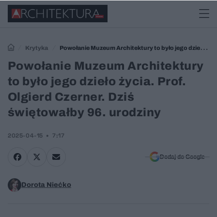
Krytyka
Powołanie Muzeum Architektury to było jego dzieło
życia. Prof. Olgierd Czerner. Dziś świętowałby 96. urodziny
Powołanie Muzeum Architektury
to było jego dzieło życia. Prof.
Olgierd Czerner. Dziś
świętowałby 96. urodziny
2025-04-15
7:17
Dodaj do Google
Dorota Niećko