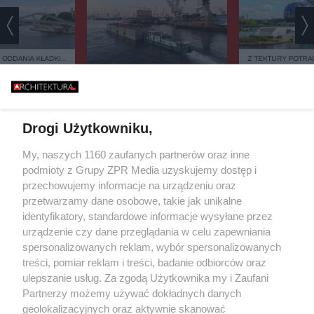
 ODDANIA KŁADKI
Z TEKTURY POTRAF
ÓW PRZESUNIĘTY.
NAWET KATEDRĘ.
Y JĄ OTWORZĄ?
EKOLOG Z PRZYP
BETONOWY DRUK 3D NA
ARCHITEKT SUP
BAŁTYKU. TA BUDOWA NIE
ŚWIĘTUJE URODZIN
BAN: "BYŁEM ROZ
ZASYPIA ANI NA MINUTĘ
MOIM ZAWOD
Drogi Użytkowniku,
Żaden utwór zamieszczony w serwisie nie może być powielany i
My, naszych 1160 zaufanych partnerów oraz inne
rozpowszechniany lub dalej rozpowszechniany w jakikolwiek sposób
podmioty z Grupy ZPR Media uzyskujemy dostęp i
(w tym także elektroniczny lub mechaniczny) na jakimkolwiek polu
przechowujemy informacje na urządzeniu oraz
eksploatacji w jakiejkolwiek formie, włącznie z umieszczaniem w
Internecie bez pisemnej zgody właściciela praw. Jakiekolwiek użycie
przetwarzamy dane osobowe, takie jak unikalne
lub wykorzystanie utworów w całości lub w części z naruszeniem
identyfikatory, standardowe informacje wysyłane przez
prawa, tzn. bez właściwej zgody, jest zabronione pod groźbą kary i
urządzenie czy dane przeglądania w celu zapewniania
może być ścigane prawnie.
spersonalizowanych reklam, wybór spersonalizowanych
treści, pomiar reklam i treści, badanie odbiorców oraz
ulepszanie usług. Za zgodą Użytkownika my i Zaufani
Partnerzy możemy używać dokładnych danych
geolokalizacyjnych oraz aktywnie skanować