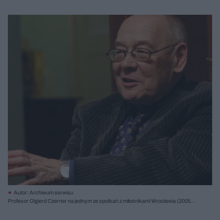
Autor: Archiwum serwisu
Profesor Olgierd Czerner na jednym ze spotkań z miłośnikami Wrocławia (2005);
fot. Grzegorz Kwolek/CC BY-SA 3.0