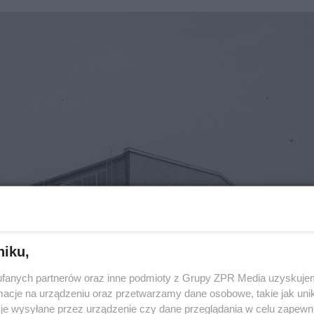
niku,
fanych partnerów oraz inne podmioty z Grupy ZPR Media uzyskujem
cje na urządzeniu oraz przetwarzamy dane osobowe, takie jak unika
je wysyłane przez urządzenie czy dane przeglądania w celu zapewn