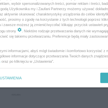
klam, wybór spersonalizowanych treści, pomiar reklam i treści, bad
 zgodą Użytkownika my i Zaufani Partnerzy możemy używać dokład
az aktywnie skanować charakterystykę urządzenia do celów identyfi
ść, prosimy o zgodę na korzystanie z tych technologii poprzez klikn
a i zawsze możesz ją zmienić/wycofać klikając przycisk ustawień pr
ogu strony
. Niektóre rodzaje przetwarzania danych nie wymagaj
iwić się takiemu przetwarzaniu. Preferencje będą miały zastosowanie
szymi informacjami, abyś mógł świadomie i komfortowo korzystać z
gółowe informacje dotyczące przetwarzania Twoich danych znajdzi
s
oraz po kliknięciu w „Ustawienia”.
USTAWIENIA