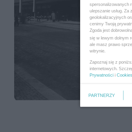
spersonalizowanych re
ulepszanie usług. Za
geolokalizacyjnych or
cenimy Twoją prywatno
Zgoda jest dobrowoln
się w lewym dolnym r
ale masz prawo sprzec
witrynie.
Zapoznaj się z poniż
internetowych. Szcze
Prywatności
i
Cookie
PARTNERZY