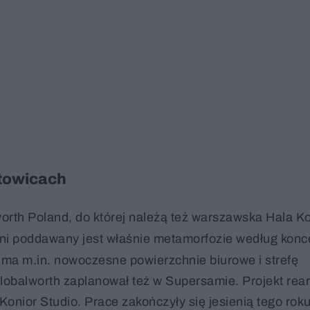
towicach
orth Poland, do której należą też warszawska Hala Ko
tni poddawany jest właśnie metamorfozie według konc
a m.in. nowoczesne powierzchnie biurowe i strefę
lobalworth zaplanował też w Supersamie. Projekt rear
onior Studio. Prace zakończyły się jesienią tego roku