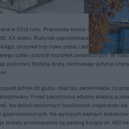
kał w 2015 roku. Pracownia Konior Studio gruntowni
 30. XX wieku. Budynek zaprojektowany, pierwotnie pr
kiego, otrzymał trzy nowe piętra i jedną kondygnację
ętego szkła i szarych kształtek ceramicznych. W trakc
cję autorstwa Stefana Bryły, zachowując jedynie cztery
mi.
padł jednak do gustu: miał tylu zwolenników, co prz
kceptowany. Przed zakończoną właśnie kolejną prze
yjnej. Na dwóch poziomach handlowych znajdowało się
 i gastronomicznych. Na wyższych piętrach zlokalizow
e zostały przeznaczone na parking liczący ok. 400 mi