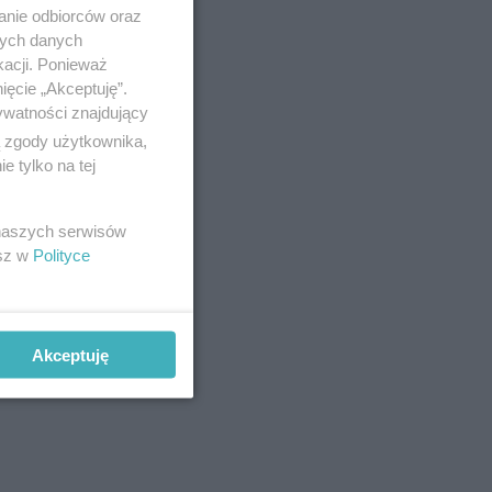
anie odbiorców oraz
nych danych
kacji. Ponieważ
ięcie „Akceptuję”.
ywatności znajdujący
ą zgody użytkownika,
 tylko na tej
 naszych serwisów
esz w
Polityce
Akceptuję