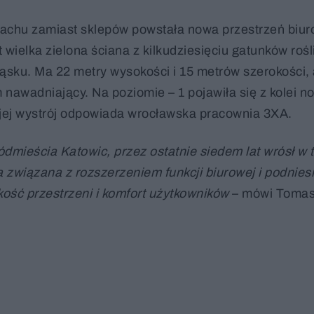
machu zamiast sklepów powstała nowa przestrzeń biur
wielka zielona ściana z kilkudziesięciu gatunków rośl
ląsku. Ma 22 metry wysokości i 15 metrów szerokości,
nawadniający. Na poziomie – 1 pojawiła się z kolei n
jej wystrój odpowiada wrocławska pracownia 3XA.
dmieścia Katowic, przez ostatnie siedem lat wrósł w 
związana z rozszerzeniem funkcji biurowej i podnies
kość przestrzeni i komfort użytkowników
– mówi Tomasz