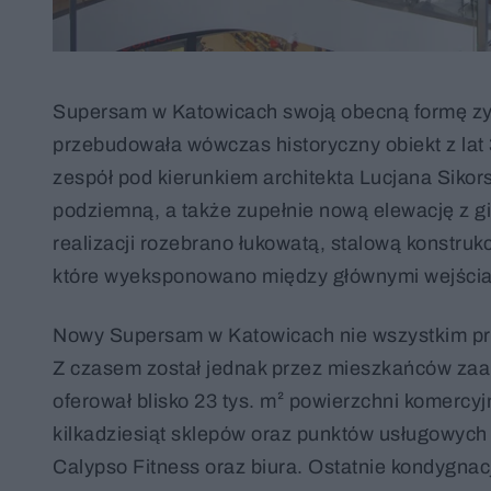
Supersam w Katowicach swoją obecną formę zys
przebudowała wówczas historyczny obiekt z lat
zespół pod kierunkiem architekta Lucjana Sikors
podziemną, a także zupełnie nową elewację z gi
realizacji rozebrano łukowatą, stalową konstruk
które wyeksponowano między głównymi wejścia
Nowy Supersam w Katowicach nie wszystkim przy
Z czasem został jednak przez mieszkańców zaa
oferował blisko 23 tys. m² powierzchni komerc
kilkadziesiąt sklepów oraz punktów usługowych
Calypso Fitness oraz biura. Ostatnie kondygnacj