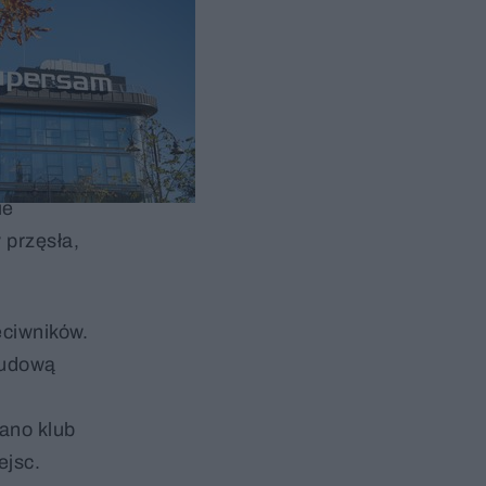
e
zez
ie
 przęsła,
eciwników.
budową
ano klub
ejsc.