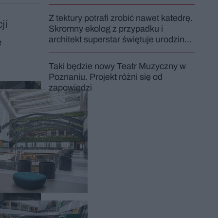
Z tektury potrafi zrobić nawet katedrę.
ji
Skromny ekolog z przypadku i
architekt superstar świętuje urodziny.
e
Shigeru Ban: "Byłem rozczarowany
moim zawodem"
Taki będzie nowy Teatr Muzyczny w
Poznaniu. Projekt różni się od
zapowiedzi