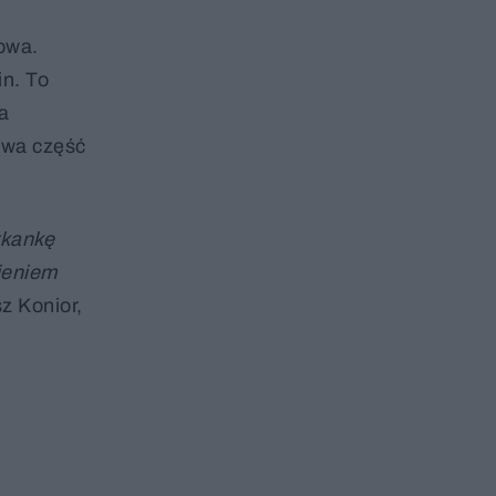
owa.
in. To
 a
owa część
tkankę
ieniem
 Konior,