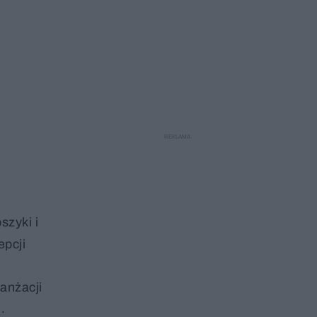
szyki i
epcji
anżacji
.