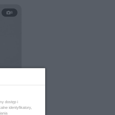
6
y dostęp i
lne identyfikatory,
iania