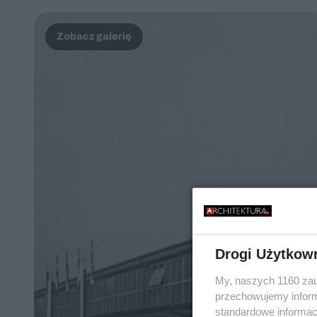
Drogi Użytkow
My, naszych 1160 zau
przechowujemy informa
standardowe informac