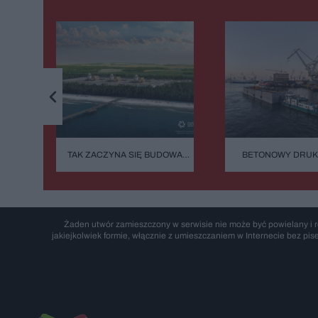
TAK ZACZYNA SIĘ BUDOWA
BETONOWY DRUK
STULECIA. NA POMORZU
BAŁTYKU. TA BUD
POWSTANIE SERCE
ZASYPIA ANI NA 
POLSKIEGO ATOMU
Żaden utwór zamieszczony w serwisie nie może być powielany i r
jakiejkolwiek formie, włącznie z umieszczaniem w Internecie bez pis