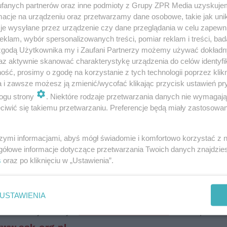
fanych partnerów oraz inne podmioty z Grupy ZPR Media uzyskujem
cje na urządzeniu oraz przetwarzamy dane osobowe, takie jak unika
olo L. Bürgi – Studio Bürgi, 1998- 2000. Fot. materiały SAK
je wysyłane przez urządzenie czy dane przeglądania w celu zapewn
klam, wybór spersonalizowanych treści, pomiar reklam i treści, bad
ektura krajobrazu – trendy, technologie i praktyka
, t
 zgodą Użytkownika my i Zaufani Partnerzy możemy używać dokład
az aktywnie skanować charakterystykę urządzenia do celów identyfi
ajobrazu i jego rola w kształtowaniu przestrzeni
weźmi
ść, prosimy o zgodę na korzystanie z tych technologii poprzez klikn
, Szwecji, Hiszpanii oraz Czech, Polski, Słowacji i 
a i zawsze możesz ją zmienić/wycofać klikając przycisk ustawień pr
 Bürgi) oraz Lisa Diedrich (Landscape Architecture E
ogu strony
. Niektóre rodzaje przetwarzania danych nie wymagaj
iwić się takiemu przetwarzaniu. Preferencje będą miały zastosowanie
awy
Współczesna architektura krajobrazu w krajach G
szymi informacjami, abyś mógł świadomie i komfortowo korzystać z
gółowe informacje dotyczące przetwarzania Twoich danych znajdzi
 SAK zilustruje wystawa „Współczesna architektura kra
s
oraz po kliknięciu w „Ustawienia”.
edstawiająca dziesięć zrealizowanych projektów z k
wymi stowarzyszeniami z Czech, Słowacji oraz Węgier.
USTAWIENIA
brazu.Rejestracja:
wak11.konfeo.com
20 listopad