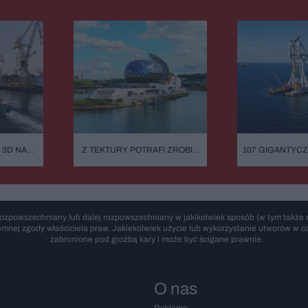
 3D NA
Z TEKTURY POTRAFI ZROBIĆ
107 GIGANTYC
OWA NIE
NAWET KATEDRĘ. SKROMNY
I ATOM TUŻ O
MINUTĘ
EKOLOG Z PRZYPADKU I
INWESTYCJA
ARCHITEKT SUPERSTAR
ŚWIĘTUJE URODZINY.
SHIGERU BAN: "BYŁEM
ROZCZAROWANY MOIM
ozpowszechniany lub dalej rozpowszechniany w jakikolwiek sposób (w tym także e
ZAWODEM"
emnej zgody właściciela praw. Jakiekolwiek użycie lub wykorzystanie utworów w cał
zabronione pod groźbą kary i może być ścigane prawnie.
O nas