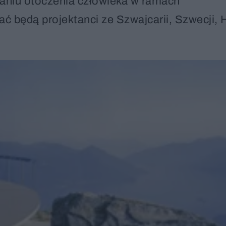
owaniu otoczenia człowieka w ramach
 będą projektanci ze Szwajcarii, Szwecji, H