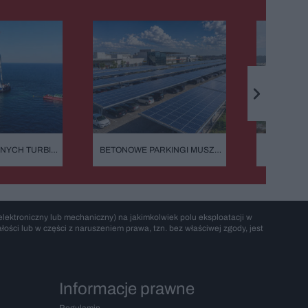
ZNYCH TURBIN
BETONOWE PARKINGI MUSZĄ
DLACZEG
BOK. OGROMNA
MIEĆ FOTOWOLTAICZNE WIATY.
NIEZNI
 NA MORZU
PRZEPISY WESZŁY W ŻYCIE
MORAN
PODC
lektroniczny lub mechaniczny) na jakimkolwiek polu eksploatacji w
ości lub w części z naruszeniem prawa, tzn. bez właściwej zgody, jest
Informacje prawne