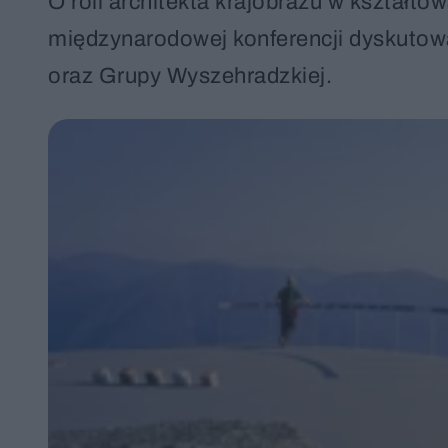
O roli architekta krajobrazu w kształt
międzynarodowej konferencji dyskutować
oraz Grupy Wyszehradzkiej.