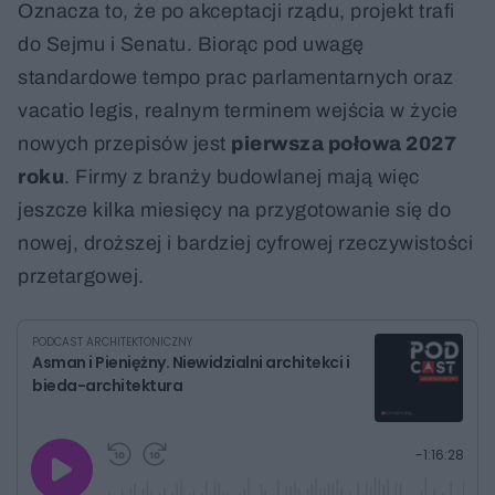
Oznacza to, że po akceptacji rządu, projekt trafi
do Sejmu i Senatu. Biorąc pod uwagę
standardowe tempo prac parlamentarnych oraz
vacatio legis, realnym terminem wejścia w życie
nowych przepisów jest
pierwsza połowa 2027
roku
. Firmy z branży budowlanej mają więc
jeszcze kilka miesięcy na przygotowanie się do
nowej, droższej i bardziej cyfrowej rzeczywistości
przetargowej.
PODCAST ARCHITEKTONICZNY
Asman i Pieniężny. Niewidzialni architekci i
bieda-architektura
G
P
P
P
-
1:16:28
r
r
r
o
a
z
z
j
z
e
e