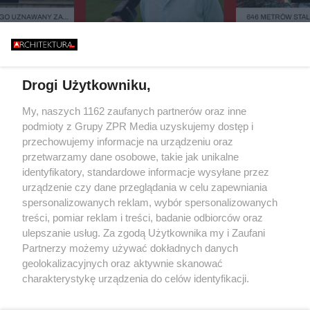
GO UZNAWANY ZA
646 METRÓW STALI
ISZCZALNY MOST
BŁĄD - "POWALIŁA 
GO RUNĄŁ PODCZAS
GŁUPOTA
WYGLĄDAJĄ JA DREWNO,
BURZY?
ZIELEŃ, KAMIEŃ. SYSTEMY
FASADOWE, NOWOŚĆ FIRMY
BUDMAT. "MARZYMY O TYM,
Drogi Użytkowniku,
ŻEBY JEDNAK ODRÓŻNIĆ OD
SĄSIADÓW"
Żaden utwór zamieszczony w serwisie nie może być powielany i
My, naszych 1162 zaufanych partnerów oraz inne
rozpowszechniany lub dalej rozpowszechniany w jakikolwiek sposób
podmioty z Grupy ZPR Media uzyskujemy dostęp i
(w tym także elektroniczny lub mechaniczny) na jakimkolwiek polu
przechowujemy informacje na urządzeniu oraz
eksploatacji w jakiejkolwiek formie, włącznie z umieszczaniem w
Internecie bez pisemnej zgody właściciela praw. Jakiekolwiek użycie
przetwarzamy dane osobowe, takie jak unikalne
lub wykorzystanie utworów w całości lub w części z naruszeniem
identyfikatory, standardowe informacje wysyłane przez
prawa, tzn. bez właściwej zgody, jest zabronione pod groźbą kary i
urządzenie czy dane przeglądania w celu zapewniania
może być ścigane prawnie.
spersonalizowanych reklam, wybór spersonalizowanych
treści, pomiar reklam i treści, badanie odbiorców oraz
ulepszanie usług. Za zgodą Użytkownika my i Zaufani
Partnerzy możemy używać dokładnych danych
geolokalizacyjnych oraz aktywnie skanować
charakterystykę urządzenia do celów identyfikacji.
O nas
Ponieważ cenimy Twoją prywatność, prosimy o zgodę na
korzystanie z tych technologii poprzez kliknięcie