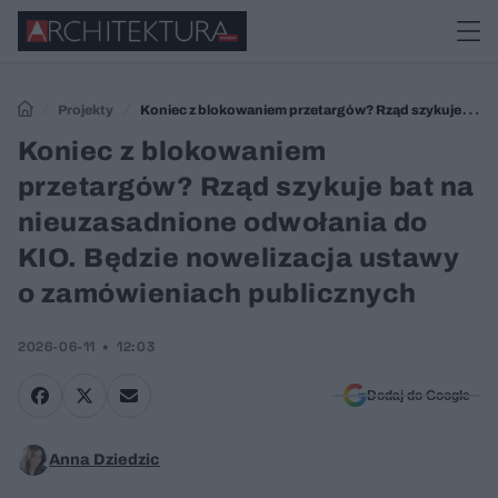
Projekty
Koniec z blokowaniem przetargów? Rząd szykuje bat
na nieuzasadnione odwołania do KIO. Będzie nowelizacja ustawy o
Koniec z blokowaniem
zamówieniach publicznych
przetargów? Rząd szykuje bat na
nieuzasadnione odwołania do
KIO. Będzie nowelizacja ustawy
o zamówieniach publicznych
2026-06-11
12:03
Dodaj do Google
Anna Dziedzic