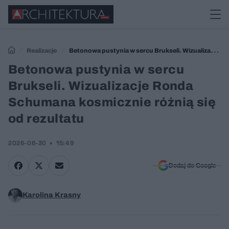
Realizacje
Betonowa pustynia w sercu Brukseli. Wizualizacje
Ronda Schumana kosmicznie różnią się od rezultatu
Betonowa pustynia w sercu
Brukseli. Wizualizacje Ronda
Schumana kosmicznie różnią się
od rezultatu
2026-06-30
15:49
Dodaj do Google
Karolina Krasny