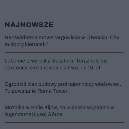
1
1
0
0
a
s
s
ł
d
d
y
o
o
c
t
p
NAJNOWSZE
u
r
z
ł
z
a
u
o
s
d
Neoświdermajerowe targowisko w Otwocku. Czy
u
Â
to dobry kierunek?
Lubomierz wyrósł z klasztoru. Teraz rolę się
odwróciły: cicha rewolucja trwa już 10 lat
Ogrodzili plac budowy pod tajemniczy wieżowiec.
Tu powstanie Roma Tower
Mozaika w Kinie Kijów, największa wypalona w
legendarnej Łysej Górze