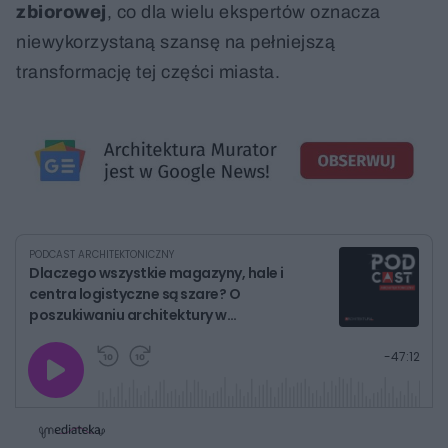
zbiorowej
, co dla wielu ekspertów oznacza
niewykorzystaną szansę na pełniejszą
transformację tej części miasta.
PODCAST ARCHITEKTONICZNY
Dlaczego wszystkie magazyny, hale i
centra logistyczne są szare? O
poszukiwaniu architektury w
budownictwie przemysłowym
G
P
P
P
-
47:12
r
r
r
o
a
z
z
j
z
e
e
w
w
o
i
i
s
ń
ń
t