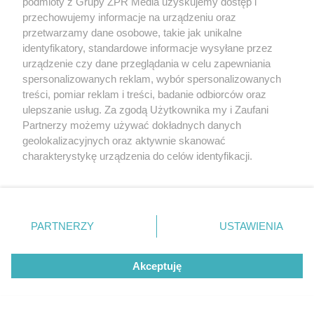
podmioty z Grupy ZPR Media uzyskujemy dostęp i
zarówno z ulicy, jak i z pomieszczeń budynku,
przechowujemy informacje na urządzeniu oraz
stając się elementem ich wystroju. To niejedyne
przetwarzamy dane osobowe, takie jak unikalne
identyfikatory, standardowe informacje wysyłane przez
miejsce, w którym zieleń została zintegrowana z
urządzenie czy dane przeglądania w celu zapewniania
architekturą. Zagościła również w formie
łąki na
spersonalizowanych reklam, wybór spersonalizowanych
treści, pomiar reklam i treści, badanie odbiorców oraz
dachu, zaprojektowanym jako taras dla
ulepszanie usług. Za zgodą Użytkownika my i Zaufani
studentów i pracowników uczelni.
We wnętrzu
Partnerzy możemy używać dokładnych danych
zaś architekci stworzyli z roślin dwie zielone
geolokalizacyjnych oraz aktywnie skanować
charakterystykę urządzenia do celów identyfikacji.
ściany, biegnące przez całą wysokość gmachu –
Ponieważ cenimy Twoją prywatność, prosimy o zgodę na
symbolicznie spajające poszczególne poziomy i
korzystanie z tych technologii poprzez kliknięcie
poprawiające mikroklimat przestrzeni.
„Akceptuję”. Zgoda jest dobrowolna i zawsze możesz ją
zmienić/wycofać klikając przycisk ustawień prywatności
PARTNERZY
USTAWIENIA
znajdujący się w lewym dolnym rogu strony
. Niektóre
rodzaje przetwarzania danych nie wymagają zgody
Akceptuję
użytkownika, ale masz prawo sprzeciwić się takiemu
przetwarzaniu. Preferencje będą miały zastosowanie tylko
na tej witrynie.