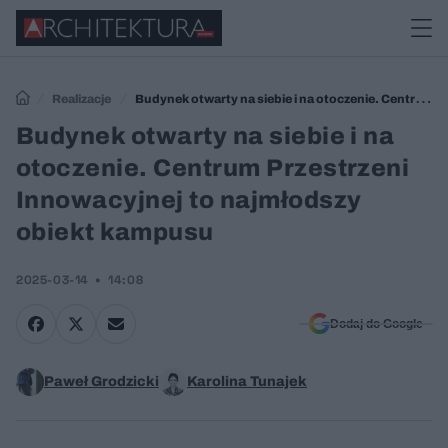
Realizacje
Budynek otwarty na siebie i na otoczenie. Centrum
Przestrzeni Innowacyjnej to najmłodszy obiekt kampusu
Budynek otwarty na siebie i na
otoczenie. Centrum Przestrzeni
Innowacyjnej to najmłodszy
obiekt kampusu
2025-03-14
14:08
Dodaj do Google
Paweł Grodzicki
Karolina Tunajek