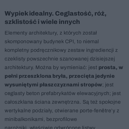
Wypiek idealny. Ceglastość, róż,
szklistość i wiele innych
Elementy architektury, z których został
skomponowany budynek CPI, to niemal
kompletny podręcznikowy zestaw ingrediencji z
czeklisty powszechnie szanowanej dzisiejszej
architektury. Można by wymieniać: jest
prosta, w
pełni przeszklona bryła, przecięta jedynie
wysuniętymi płaszczyznami stropów
; jest
ceglasty beton prefabrykatów elewacyjnych; jest
całoszklana ściana zewnętrzna. Są też spokojne
wertykalne podziały, otwierane porte-fenêtre’y z
minibalkonikami, bezprofilowe
narożniki, właściwie odwrócone listwy