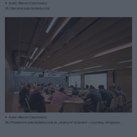
Autor: Marcin Czechowicz
35 | Narożna sala dydaktyczna
Autor: Marcin Czechowicz
36 | Podziemne sale dydaktyczne ze „skalnymi” ścianami – z surową, chropowatą
powierzchnią betonu