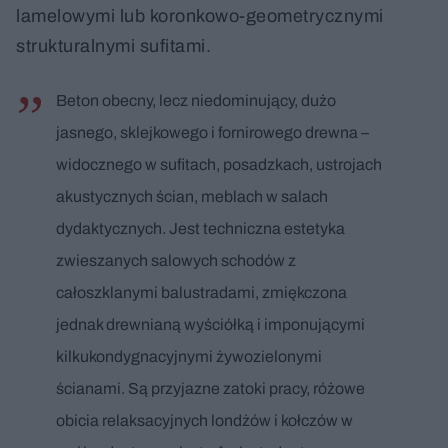
lamelowymi lub koronkowo-geometrycznymi
strukturalnymi sufitami.
Beton obecny, lecz niedominujący, dużo
jasnego, sklejkowego i fornirowego drewna –
widocznego w sufitach, posadzkach, ustrojach
akustycznych ścian, meblach w salach
dydaktycznych. Jest techniczna estetyka
zwieszanych salowych schodów z
całoszklanymi balustradami, zmiękczona
jednak drewnianą wyściółką i imponującymi
kilkukondygnacyjnymi żywozielonymi
ścianami. Są przyjazne zatoki pracy, różowe
obicia relaksacyjnych londżów i kołczów w