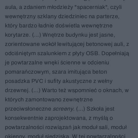
aula, a zdaniem młodzieży "spacerniak", czyli
wewnętrzny szklany dziedziniec na parterze,
który bardzo ładnie doświetla wewnętrzne
korytarze. (...) Wnętrze budynku jest jasne,
zorientowane wokół lewitującej betonowej auli, z
odciśniętym szalunkiem z płyty OSB. Dopełniają
je powtarzalne wnęki ścienne w odcieniu
pomarańczowym, szara imitująca beton
posadzka PVC i sufity akustyczne z wełny
drzewnej. (...) Warto też wspomnieć o oknach, w
których zamontowano zewnętrzne
przeciwsłoneczne
screeny
. (...) Szkoła jest
konsekwentnie zaprojektowana, z myślą o
powtarzalności rozwiązań jak moduł sali, moduł
okienny, moduł siedziska. W tej powtarzalności