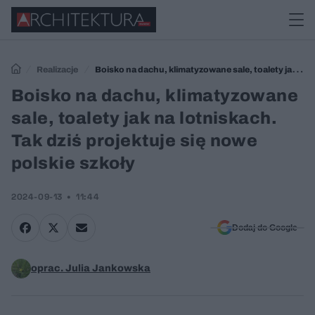
Realizacje
Boisko na dachu, klimatyzowane sale, toalety jak na
lotniskach. Tak dziś projektuje się nowe polskie szkoły
Boisko na dachu, klimatyzowane
sale, toalety jak na lotniskach.
Tak dziś projektuje się nowe
polskie szkoły
2024-09-13
11:44
Dodaj do Google
oprac. Julia Jankowska