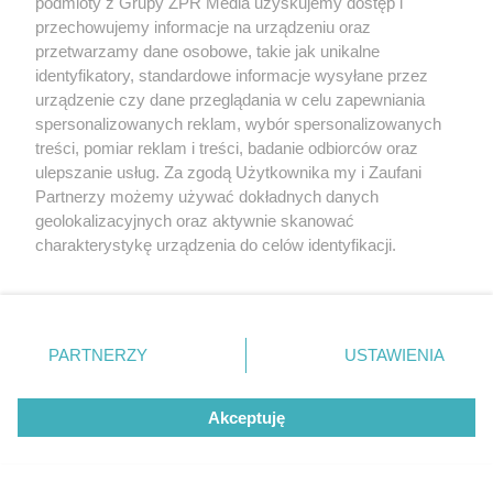
podmioty z Grupy ZPR Media uzyskujemy dostęp i
przechowujemy informacje na urządzeniu oraz
przetwarzamy dane osobowe, takie jak unikalne
identyfikatory, standardowe informacje wysyłane przez
Nowe szkoły polskie. Pudełko w Ząbkach. Hol zalany
urządzenie czy dane przeglądania w celu zapewniania
światłem, spokojne wnętrze, nie ma krzykliwych
spersonalizowanych reklam, wybór spersonalizowanych
treści, pomiar reklam i treści, badanie odbiorców oraz
barw. Realizacja biura MAMGUSTA Architekci
ulepszanie usług. Za zgodą Użytkownika my i Zaufani
Partnerzy możemy używać dokładnych danych
4
geolokalizacyjnych oraz aktywnie skanować
charakterystykę urządzenia do celów identyfikacji.
Ponieważ cenimy Twoją prywatność, prosimy o zgodę na
korzystanie z tych technologii poprzez kliknięcie
„Akceptuję”. Zgoda jest dobrowolna i zawsze możesz ją
zmienić/wycofać klikając przycisk ustawień prywatności
PARTNERZY
USTAWIENIA
znajdujący się w lewym dolnym rogu strony
. Niektóre
rodzaje przetwarzania danych nie wymagają zgody
Akceptuję
użytkownika, ale masz prawo sprzeciwić się takiemu
przetwarzaniu. Preferencje będą miały zastosowanie tylko
na tej witrynie.